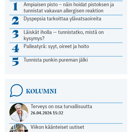
1
Ampiaisen pisto – näin hoidat pistoksen ja
tunnistat vakavan allergisen reaktion
2
Dyspepsia tarkoittaa ylävatsaoireita
3
Läiskät iholla — tunnistatko, mistä on
kysymys?
4
Palleatyrä: syyt, oireet ja hoito
5
Tunnista punkin pureman jälki
KOLUMNI
Terveys on osa turvallisuutta
26.04.2026 15:32
Viikon käänteiset uutiset