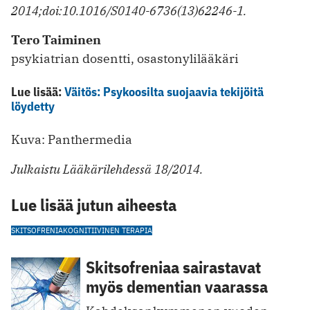
2014;doi:10.1016/S0140-6736(13)62246-1.
Tero Taiminen
psykiatrian dosentti, osastonylilääkäri
Lue lisää:
Väitös: Psykoosilta suojaavia tekijöitä
löydetty
Kuva: Panthermedia
Julkaistu Lääkärilehdessä 18/2014.
Lue lisää jutun aiheesta
SKITSOFRENIA
KOGNITIIVINEN TERAPIA
Skitsofreniaa sairastavat
myös dementian vaarassa