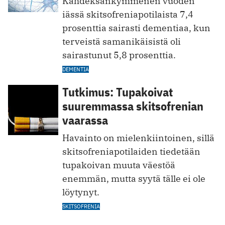
Kahdeksankymmenen vuoden
iässä skitsofreniapotilaista 7,4
prosenttia sairasti dementiaa, kun
terveistä samanikäisistä oli
sairastunut 5,8 prosenttia.
DEMENTIA
Tutkimus: Tupakoivat
suuremmassa skitsofrenian
vaarassa
Havainto on mielenkiintoinen, sillä
skitsofreniapotilaiden tiedetään
tupakoivan muuta väestöä
enemmän, mutta syytä tälle ei ole
löytynyt.
SKITSOFRENIA