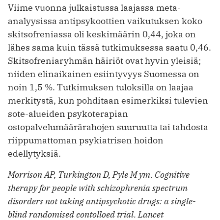
Viime vuonna julkaistussa laajassa meta-
analyysissa antipsykoottien ­vaikutuksen koko
skitsofreniassa oli ­keskimäärin 0,44, joka on
lähes sama kuin ­tässä tutkimuksessa saatu 0,46.
Skitsofreniaryhmän häiriöt ovat hyvin yleisiä;
niiden elinaikainen esiintyvyys Suomessa on
noin 1,5 %. Tutkimuksen tuloksilla on laajaa
merkitystä, kun pohditaan esimerkiksi tulevien
sote-alueiden psyko­terapian
ostopalvelumäärärahojen ­suuruutta tai tahdosta
riippumattoman psykiatrisen hoidon
edellytyksiä.
Morrison AP, Turkington D, Pyle M ym. Cognitive
therapy for people with schizophrenia spectrum
disorders not taking antipsychotic drugs: a single-
blind randomised contolloed trial. Lancet