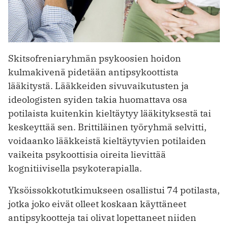
Skitsofreniaryhmän psykoosien hoidon
kulmakivenä pidetään antipsykoottista
lääkitystä. Lääkkeiden sivuvaikutusten ja
ideologisten syiden takia huomattava osa
potilaista kuitenkin kieltäytyy lääkityksestä tai
keskeyttää sen. Brittiläinen työryhmä selvitti,
voidaanko lääkkeistä kieltäytyvien potilaiden
vaikeita psykoottisia oireita lievittää
kognitiivisella psyko­terapialla.
Yksöissokkotutkimukseen osallistui 74 potilasta,
jotka joko eivät olleet koskaan käyttäneet
antipsykootteja tai olivat lopettaneet niiden