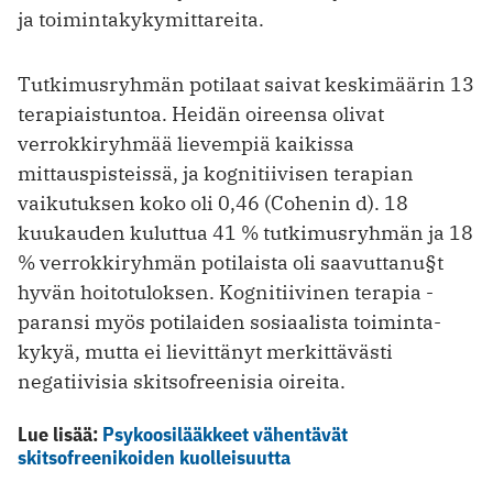
ja toimintakykymittareita.
Tutkimusryhmän potilaat saivat ­keskimäärin 13
terapiaistuntoa. Heidän oireensa olivat
verrokkiryhmää lievempiä kaikissa
mittauspisteissä, ja kognitiivisen terapian
vaikutuksen koko oli 0,46 (Cohenin d). 18
kuukauden kuluttua 41 % tutkimusryhmän ja 18
% verrokkiryhmän potilaista oli saavuttanu§t
hyvän hoito­tuloksen. Kognitiivinen terapia ­
paransi myös potilaiden sosiaalista toiminta­
kykyä, mutta ei lievittänyt ­merkittävästi
negatiivisia skitsofreenisia oireita.
Lue lisää:
Psykoosilääkkeet vähentävät
skitsofreenikoiden kuolleisuutta