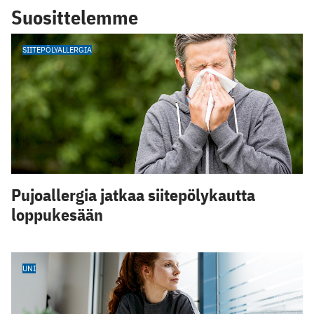
Suosittelemme
SIITEPÖLYALLERGIA
Pujoallergia jatkaa siitepölykautta
loppukesään
UNI