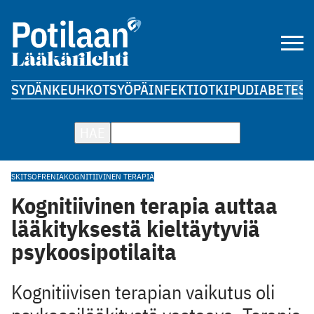
SYDÄN
KEUHKOT
SYÖPÄ
INFEKTIOT
KIPU
DIABETES
A
HAE
SKITSOFRENIA
KOGNITIIVINEN TERAPIA
Kognitiivinen terapia auttaa
lääkityksestä kieltäytyviä
psykoosipotilaita
Kognitiivisen terapian vaikutus oli