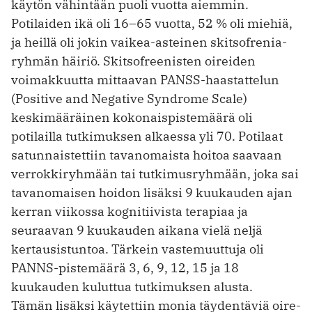
käytön vähintään puoli vuotta aiemmin.
Potilaiden ikä oli 16–65 vuotta, 52 % oli miehiä,
ja heillä oli jokin vaikea-asteinen skitsofrenia­
ryhmän ­häiriö. Skitsofreenisten oireiden
voimakkuutta mittaavan PANSS-haastattelun
(Positive and Negative Syndrome Scale)
keskimääräinen kokonaispistemäärä oli
potilailla tutkimuksen alkaessa yli 70. Potilaat
satunnaistettiin tavanomaista hoitoa saavaan
verrokkiryhmään tai tutkimusryhmään, joka sai
­tavanomaisen hoidon lisäksi 9 kuukauden ajan
kerran viikossa kognitiivista terapiaa ja
seuraavan 9 kuukauden ­aikana vielä neljä
kertausistuntoa. ­Tärkein vastemuuttuja oli
PANNS-pistemäärä 3, 6, 9, 12, 15 ja 18
kuukauden ­kuluttua tutkimuksen alusta.
Tämän ­lisäksi käytettiin monia täydentäviä oire-