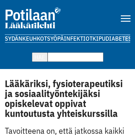
SYDÄN
KEUHKOT
SYÖPÄ
INFEKTIOT
KIPU
DIABETES
A
HAE
Lääkäriksi, fysioterapeutiksi
ja sosiaalityöntekijäksi
opiskelevat oppivat
kuntoutusta yhteiskurssilla
Tavoitteena on, että jatkossa kaikki