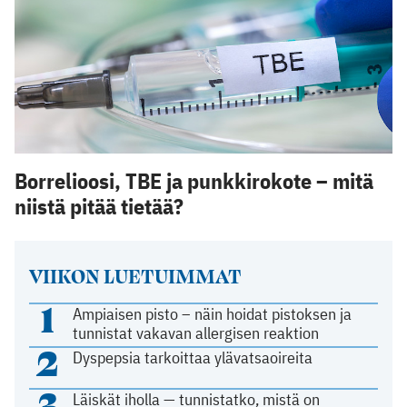
Borrelioosi, TBE ja punkkirokote – mitä
niistä pitää tietää?
VIIKON LUETUIMMAT
1
Ampiaisen pisto – näin hoidat pistoksen ja
tunnistat vakavan allergisen reaktion
2
Dyspepsia tarkoittaa ylävatsaoireita
3
Läiskät iholla — tunnistatko, mistä on