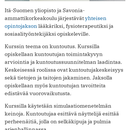
Itä-Suomen yliopisto ja Savonia-
ammattikorkeakoulu järjestävät
yhteisen
opintojakson
lääkäriksi, fysioterapeutiksi ja
sosiaalityöntekijäksi opiskeleville.
Kurssin teema on kuntoutus. Kurssilla
opiskellaan kuntoutujan toimintakyvyn
arviointia ja kuntoutussuunnitelman laadintaa.
Keskeisessä roolissa ovat kuntoutujakeskeisyys
sekä tietojen ja taitojen jakaminen. Jaksolla
opiskellaan myös kuntoutujan tavoitteita
edistävää vuorovaikutusta.
Kurssilla käytetään simulaatiomenetelmän
keinoja. Kuntoutujaa esittävä näyttelijä esittää
perheenäitiä, jolla on selkäkipuja ja pulmia
arjenhallinnassa.