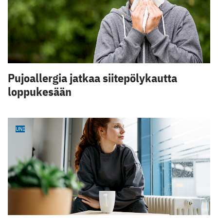
Pujoallergia jatkaa siitepölykautta
loppukesään
UNI