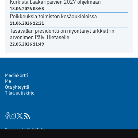
Kurkista Lääkäripäivien 2027 ohjelmaan
18.06.2026 08:58
Poikkeuksia toimiston kesäaukioloissa
11.06.2026 12:21
Tasavallan presidentti on myöntänyt arkkiatrin
arvonimen Päivi Hietaselle
22.05.2026 11:49
Mediakortti
Me
Ota yhteyttä
Tilaa uutiskirje
Suomen Lääkäriliitto
Mäkelänkatu 2, PL 49