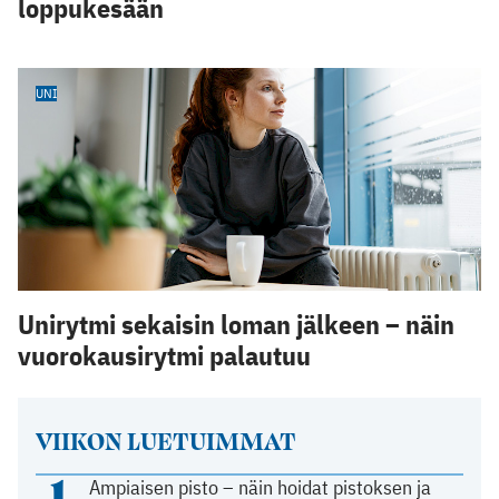
loppukesään
UNI
Unirytmi sekaisin loman jälkeen – näin
vuorokausirytmi palautuu
VIIKON LUETUIMMAT
1
Ampiaisen pisto – näin hoidat pistoksen ja