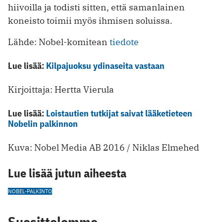
hiivoilla ja todisti sitten, että samanlainen
koneisto toimii myös ihmisen soluissa.
Lähde: Nobel-komitean
tiedote
Lue lisää:
Kilpajuoksu ydinaseita vastaan
Kirjoittaja: Hertta Vierula
Lue lisää:
Loistautien tutkijat saivat lääketieteen
Nobelin palkinnon
Kuva: Nobel Media AB 2016 / Niklas Elmehed
Lue lisää jutun aiheesta
NOBEL-PALKINTO
Suosittelemme