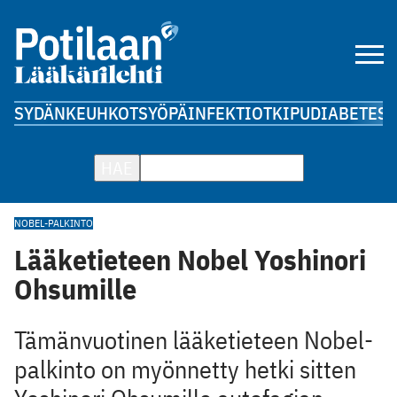
SYDÄN
KEUHKOT
SYÖPÄ
INFEKTIOT
KIPU
DIABETES
A
HAE
NOBEL-PALKINTO
Lääketieteen Nobel Yoshinori
Ohsumille
Tämänvuotinen lääketieteen Nobel-
palkinto on myönnetty hetki sitten