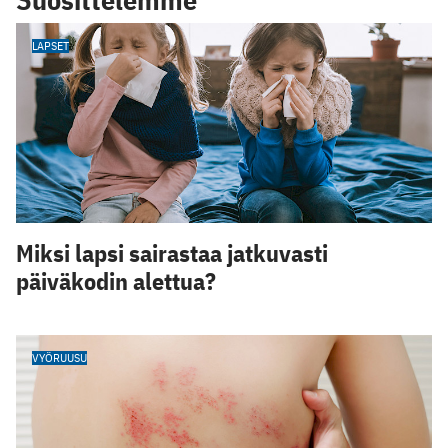
LAPSET
Miksi lapsi sairastaa jatkuvasti
päiväkodin alettua?
VYÖRUUSU