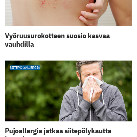
Vyöruusurokotteen suosio kasvaa
vauhdilla
SIITEPÖLYALLERGIA
Pujoallergia jatkaa siitepölykautta