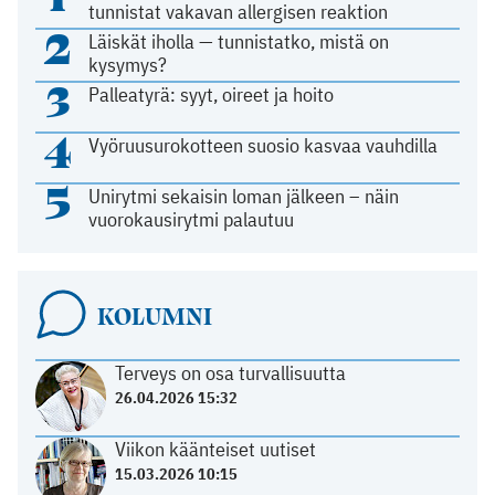
tunnistat vakavan allergisen reaktion
2
Läiskät iholla — tunnistatko, mistä on
kysymys?
3
Palleatyrä: syyt, oireet ja hoito
4
Vyöruusurokotteen suosio kasvaa vauhdilla
5
Unirytmi sekaisin loman jälkeen – näin
vuorokausirytmi palautuu
KOLUMNI
Terveys on osa turvallisuutta
26.04.2026 15:32
Viikon käänteiset uutiset
15.03.2026 10:15