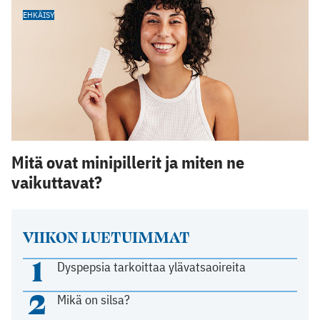
EHKÄISY
Mitä ovat minipillerit ja miten ne
vaikuttavat?
VIIKON LUETUIMMAT
1
Dyspepsia tarkoittaa ylävatsaoireita
2
Mikä on silsa?