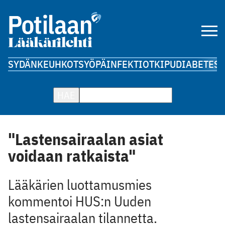
SYDÄN
KEUHKOT
SYÖPÄ
INFEKTIOT
KIPU
DIABETES
A
HAE
"Lastensairaalan asiat
voidaan ratkaista"
Lääkärien luottamusmies
kommentoi HUS:n Uuden
lastensairaalan tilannetta.