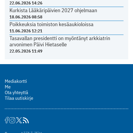
22.06.2026 14:26
Kurkista Lääkäripäivien 2027 ohjelmaan
18.06.2026 08:58
Poikkeuksia toimiston kesäaukioloissa
11.06.2026 12:21
Tasavallan presidentti on myöntänyt arkkiatrin
arvonimen Päivi Hietaselle
22.05.2026 11:49
Mediakortti
Me
Ota yhteyttä
Tilaa uutiskirje