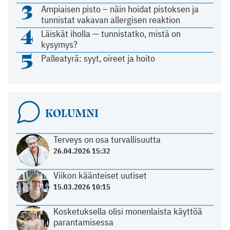
3
Ampiaisen pisto – näin hoidat pistoksen ja
tunnistat vakavan allergisen reaktion
4
Läiskät iholla — tunnistatko, mistä on
kysymys?
5
Palleatyrä: syyt, oireet ja hoito
KOLUMNI
Terveys on osa turvallisuutta
26.04.2026 15:32
Viikon käänteiset uutiset
15.03.2026 10:15
Kosketuksella olisi monenlaista käyttöä
parantamisessa