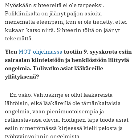
Myöskään sihteereitä ei ole tarpeeksi.
Poliklinikalta on jäänyt paljon asioita
menemättä eteenpäin, kun ei ole tiedetty, ettei
kukaan katso niitä. Sihteerin töitä on jäänyt
tekemättä.
Ylen
MOT-ohjelmassa
tuotiin 9. syyskuuta esiin
sairaalan kiinteistöön ja henkilöstöön liittyviä
ongelmia. Tulivatko asiat lääkäreille
yllätyksenä?
– En usko. Valituskirje ei ollut lääkäreistä
lähtöisin, eikä lääkäreillä ole tämänkaltaisia
ongelmia, vaan pienimuotoisempia ja
ratkaistavissa olevia. Hoitajien tapa tuoda asiat
esiin nimettömässä kirjeessä kielii pelosta ja
työhyvinvoinnin ongelmista.