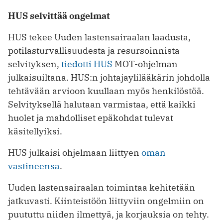
HUS selvittää ongelmat
HUS tekee Uuden lastensairaalan laadusta,
potilasturvallisuudesta ja resursoinnista
selvityksen,
tiedotti HUS
MOT-ohjelman
julkaisuiltana. HUS:n johtajaylilääkärin johdolla
tehtävään arvioon kuullaan myös henkilöstöä.
Selvityksellä halutaan varmistaa, että kaikki
huolet ja mahdolliset epäkohdat tulevat
käsitellyiksi.
HUS julkaisi ohjelmaan liittyen
oman
vastineensa
.
Uuden lastensairaalan toimintaa kehitetään
jatkuvasti. Kiinteistöön liittyviin ongelmiin on
puututtu niiden ilmettyä, ja korjauksia on tehty.