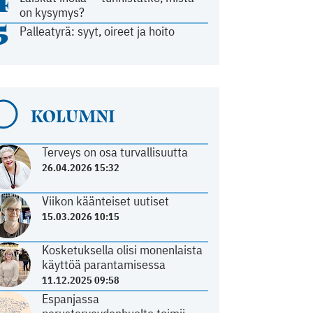
4
on kysymys?
5
Palleatyrä: syyt, oireet ja hoito
KOLUMNI
Terveys on osa turvallisuutta
26.04.2026 15:32
Viikon käänteiset uutiset
15.03.2026 10:15
Kosketuksella olisi monenlaista
käyttöä parantamisessa
11.12.2025 09:58
Espanjassa