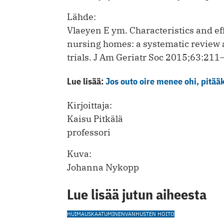
Lähde:
Vlaeyen E ym. Characteristics and eff
nursing homes: a systematic review 
trials. J Am Geriatr Soc 2015;63:211
Lue lisää:
Jos outo oire menee ohi, pitääkö
Kirjoittaja:
Kaisu Pitkälä
professori
Kuva:
Johanna Nykopp
Lue lisää jutun aiheesta
HUIMAUS
KAATUMINEN
VANHUSTEN HOITO