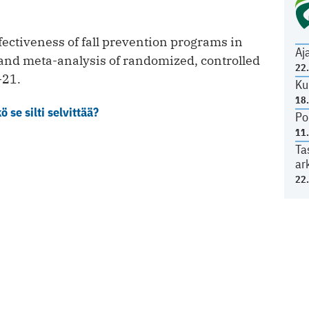
ectiveness of fall ­prevention programs in
Aj
and meta-analysis of randomized, controlled
22
–21.
Ku
18
 se silti selvittää?
Po
11
Ta
ar
22