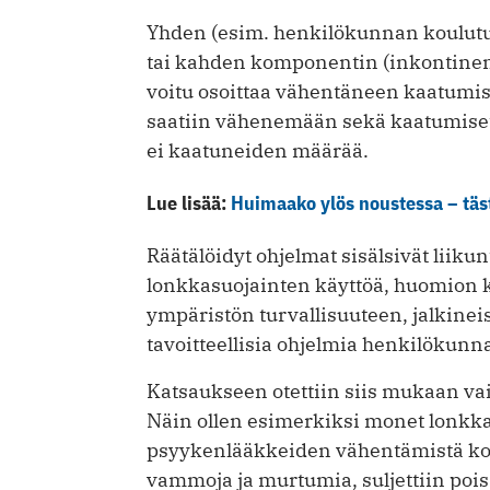
Yhden (esim. henkilökunnan koulutu
tai kahden komponentin (inkontinenss
voitu osoittaa vähentäneen kaatumisi
saatiin vähenemään sekä kaatumiset 
ei kaatuneiden määrää.
Lue lisää:
Huimaako ylös noustessa – täst
Räätälöidyt ohjelmat sisälsivät liiku
lonkkasuojainten käyttöä, huomion k
ympäristön turvallisuuteen, jalkine
tavoitteellisia ohjelmia henkilökunn
Katsaukseen otettiin siis mukaan vai
Näin ollen esimerkiksi monet lonkka
psyykenlääkkeiden vähentämistä kosk
vammoja ja murtumia, suljettiin pois