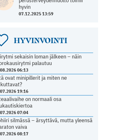
perusterveydenhuolto toimii
hyvin
07.12.2025 13:59
HYVINVOINTI
irytmi sekaisin loman jälkeen – näin
orokausirytmi palautuu
.08.2026 06:13
tä ovat minipillerit ja miten ne
ikuttavat?
.07.2026 19:16
teaalivaihe on normaali osa
ukautiskiertoa
.07.2026 07:04
ohiiri silmässä – ärsyttävä, mutta yleensä
araton vaiva
.07.2026 08:17