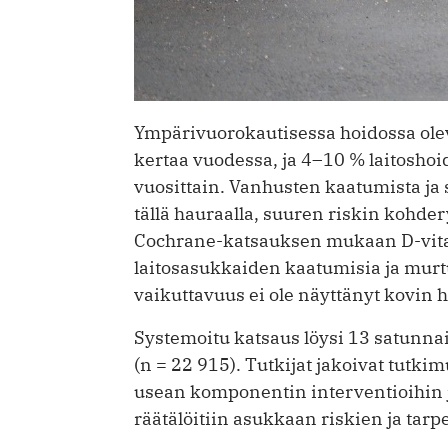
Ympärivuorokautisessa hoidossa ole
kertaa vuodessa, ja 4–10 % laitosh
vuosittain. Vanhusten kaatumista ja s
tällä hauraalla, suuren riskin kohdery
Cochrane-katsauksen mukaan D-vita
laitosasukkaiden kaatumisia ja mur
vaikuttavuus ei ole näyttänyt kovin h
Systemoitu katsaus löysi 13 satunnai
(n = 22 915). Tutkijat jakoivat tutk
usean komponentin interventioihin ja
räätälöitiin ­asukkaan riskien ja ta