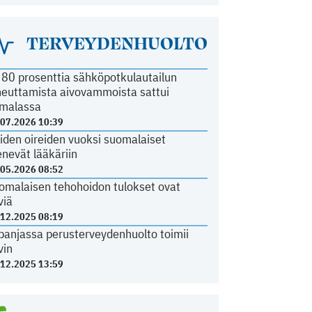
TERVEYDENHUOLTO
i 80 prosenttia sähköpotkulautailun
heuttamista aivovammoista sattui
malassa
.07.2026 10:39
iden oireiden vuoksi suomalaiset
nevät lääkäriin
.05.2026 08:52
omalaisen tehohoidon tulokset ovat
viä
.12.2025 08:19
panjassa perusterveydenhuolto toimii
vin
.12.2025 13:59