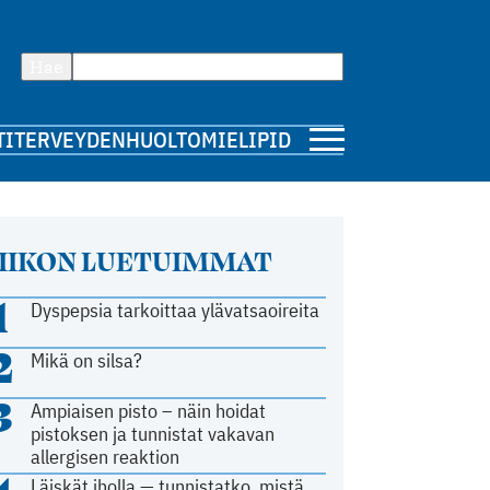
Hae
TI
TERVEYDENHUOLTO
MIELIPIDE
IIKON LUETUIMMAT
1
Dyspepsia tarkoittaa ylävatsaoireita
2
Mikä on silsa?
3
Ampiaisen pisto – näin hoidat
pistoksen ja tunnistat vakavan
allergisen reaktion
Läiskät iholla — tunnistatko, mistä