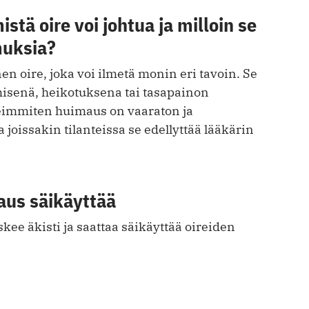
stä oire voi johtua ja milloin se
muksia?
n oire, joka voi ilmetä monin eri tavoin. Se
misenä, heikotuksena tai tasapainon
eimmiten huimaus on vaaraton ja
joissakin tilanteissa se edellyttää lääkärin
us säikäyttää
ee äkisti ja saattaa säikäyttää oireiden