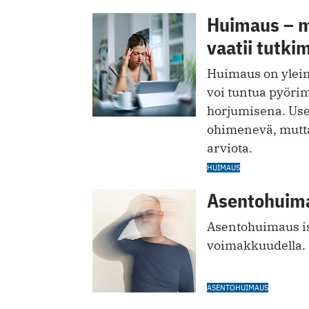
Huimaus – mi
vaatii tutki
Huimaus on yleine
voi tuntua pyöri
horjumisena. Us
ohimenevä, mutta 
arviota.
HUIMAUS
Asentohuima
Asentohuimaus isk
voimakkuudella.
ASENTOHUIMAUS