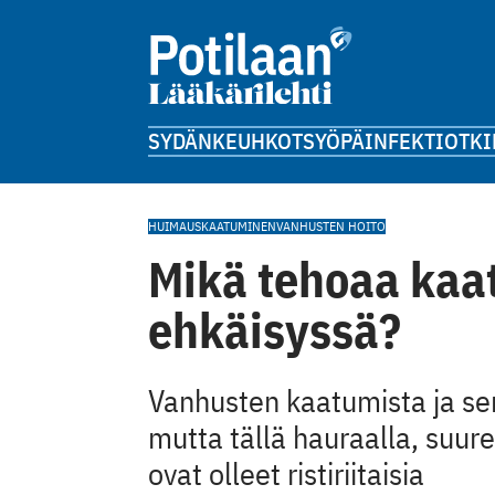
SYDÄN
KEUHKOT
SYÖPÄ
INFEKTIOT
KI
HUIMAUS
KAATUMINEN
VANHUSTEN HOITO
Mikä tehoaa kaa
ehkäisyssä?
Vanhusten kaatumista ja sen
mutta tällä hauraalla, suur
ovat olleet ristiriitaisia