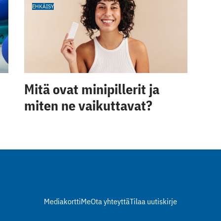
EHKÄISY
Mitä ovat minipillerit ja
miten ne vaikuttavat?
Mediakortti
Me
Ota yhteyttä
Tilaa uutiskirje