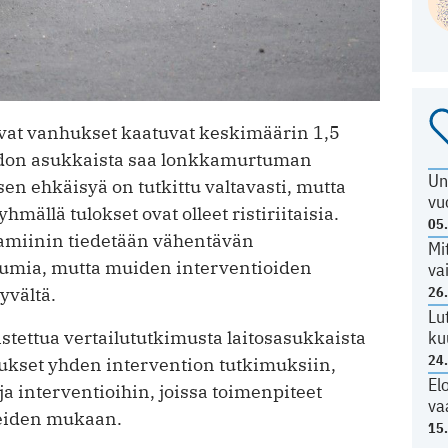
vat vanhukset kaatuvat keskimäärin 1,5
oidon asukkaista saa lonkkamurtuman
Un
en ehkäisyä on tutkittu valtavasti, mutta
vu
hmällä tulokset ovat olleet ristiriitaisia.
05
miinin tiedetään vähentävän
Mi
tumia, mutta muiden interventioiden
va
26
yvältä.
Lu
ku
stettua vertailututkimusta laitosasukkaista
24
imukset yhden intervention tutkimuksiin,
El
 interventioihin, joissa toimenpiteet
va
rpeiden mukaan.
15