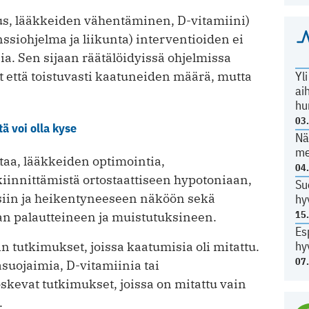
s, lääkkeiden vähentäminen, D-vitamiini)
i­ohjelma ja liikunta) interventioiden ei
a. Sen sijaan räätälöidyissä ohjelmissa
Yl
että toistuvasti kaatuneiden määrä, mutta
ai
hu
03
ä voi olla kyse
Nä
me
ntaa, lääkkeiden optimointia,
04
iinnittämistä ortostaattiseen hypotoniaan,
Su
isiin ja heikentyneeseen näköön sekä
hy
15
an palautteineen ja muistutuksineen.
Es
hy
n tutkimukset, joissa kaatumisia oli mitattu.
07
suojaimia, D-vitamiinia tai
evat tutkimukset, joissa on mitattu vain
.