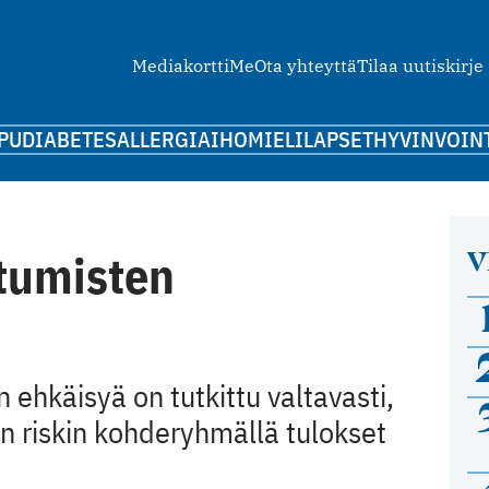
Mediakortti
Me
Ota yhteyttä
Tilaa uutiskirje
PU
DIABETES
ALLERGIA
IHO
MIELI
LAPSET
HYVINVOIN
V
tumisten
 ehkäisyä on tutkittu valtavasti,
en riskin kohderyhmällä tulokset