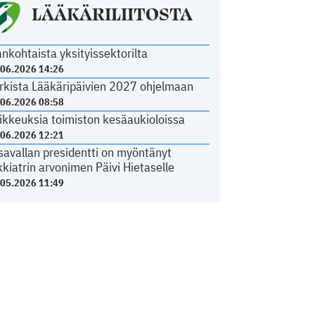
LÄÄKÄRILIITOSTA
ankohtaista yksityissektorilta
.06.2026 14:26
rkista Lääkäripäivien 2027 ohjelmaan
.06.2026 08:58
ikkeuksia toimiston kesäaukioloissa
.06.2026 12:21
savallan presidentti on myöntänyt
kkiatrin arvonimen Päivi Hietaselle
.05.2026 11:49