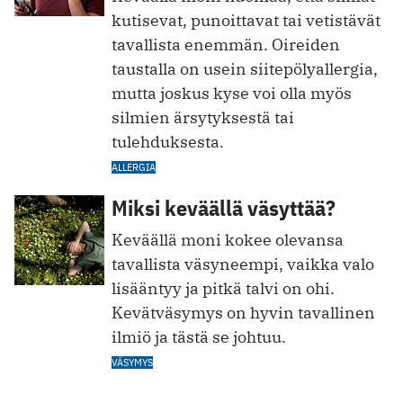
kutisevat, punoittavat tai vetistävät
tavallista enemmän. Oireiden
taustalla on usein siitepölyallergia,
mutta joskus kyse voi olla myös
silmien ärsytyksestä tai
tulehduksesta.
ALLERGIA
Miksi keväällä väsyttää?
Keväällä moni kokee olevansa
tavallista väsyneempi, vaikka valo
lisääntyy ja pitkä talvi on ohi.
Kevätväsymys on hyvin tavallinen
ilmiö ja tästä se johtuu.
VÄSYMYS