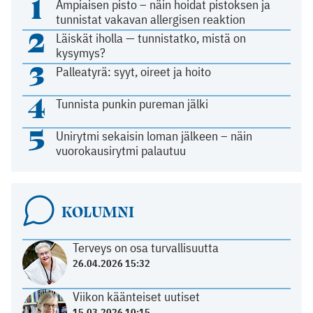
1
Ampiaisen pisto – näin hoidat pistoksen ja
tunnistat vakavan allergisen reaktion
2
Läiskät iholla — tunnistatko, mistä on
kysymys?
3
Palleatyrä: syyt, oireet ja hoito
4
Tunnista punkin pureman jälki
5
Unirytmi sekaisin loman jälkeen – näin
vuorokausirytmi palautuu
KOLUMNI
Terveys on osa turvallisuutta
26.04.2026 15:32
Viikon käänteiset uutiset
15.03.2026 10:15