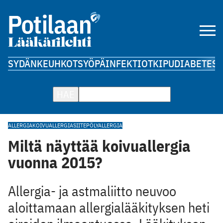
SYDÄN
KEUHKOT
SYÖPÄ
INFEKTIOT
KIPU
DIABETES
A
HAE
ALLERGIA
KOIVUALLERGIA
SIITEPÖLYALLERGIA
Miltä näyttää koivuallergia
vuonna 2015?
Allergia- ja astmaliitto neuvoo
aloittamaan allergialääkityksen heti