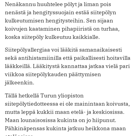
Nenäkannu huuhtelee pölyt ja liman pois
nenästä ja hengityssuojain estää siitepölyn
kulkeutumisen hengitysteihin. Sen sijaan
koivujen kaataminen pihapiiristä on turhaa,
koska siitepöly kulkeutuu kaikkialle.
Siitepölyallergiaa voi lääkitä samanaikaisesti
sekä antihistamiinilla että paikallisesti hoitavilla
lääkkeillä. Lääkitystä kannattaa jatkaa vielä pari
viikkoa siitepölykauden päättymisen
jälkeenkin.
Tällä hetkellä Turun yliopiston
siitepölytiedotteessa ei ole mainintaan koivusta,
mutta leppä kukkii maan etelä- ja keskiosissa.
Maan lounaisosissa kukinta on jo hiipunut.
Pähkinäpensas kukinta jatkuu heikkona maan