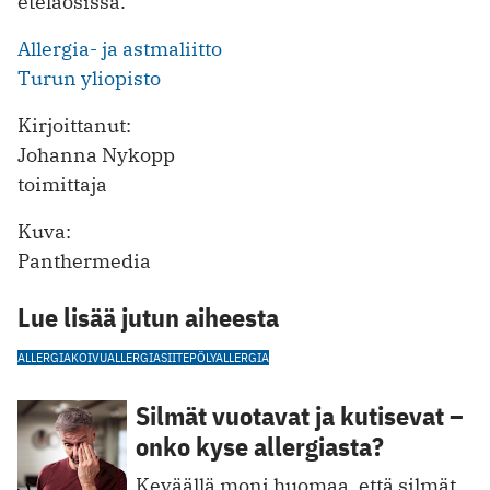
eteläosissa.
Allergia- ja astmaliitto
Turun yliopisto
Kirjoittanut:
Johanna Nykopp
toimittaja
Kuva:
Panthermedia
Lue lisää jutun aiheesta
ALLERGIA
KOIVUALLERGIA
SIITEPÖLYALLERGIA
Silmät vuotavat ja kutisevat –
onko kyse allergiasta?
Keväällä moni huomaa, että silmät