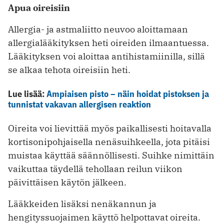
Apua oireisiin
Allergia- ja astmaliitto neuvoo aloittamaan
allergialääkityksen heti oireiden ilmaantuessa.
Lääkityksen voi aloittaa antihistamiinilla, sillä
se alkaa tehota oireisiin heti.
Lue lisää:
Ampiaisen pisto – näin hoidat pistoksen ja
tunnistat vakavan allergisen reaktion
Oireita voi lievittää myös paikallisesti hoitavalla
kortisonipohjaisella nenäsuihkeella, jota pitäisi
muistaa käyttää säännöllisesti. Suihke nimittäin
vaikuttaa täydellä tehollaan reilun viikon
päivittäisen käytön jälkeen.
Lääkkeiden lisäksi nenäkannun ja
hengityssuojaimen käyttö helpottavat oireita.