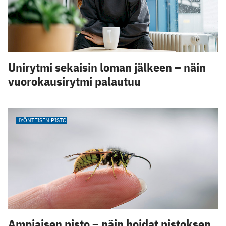
Unirytmi sekaisin loman jälkeen – näin
vuorokausirytmi palautuu
HYÖNTEISEN PISTO
Ampiaisen pisto – näin hoidat pistoksen