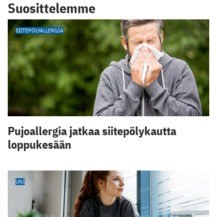
Suosittelemme
SIITEPÖLYALLERGIA
Pujoallergia jatkaa siitepölykautta
loppukesään
UNI