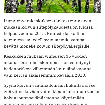
Luonnonvarakeskuksen (Lukes) ennusteen
mukaan koivun siitepölykaudesta on tulossa
helppo vuonna 2015. Ennuste tarkoittaisi
toteutuessaan edellisvuotta mukavampaa
kevättä monelle koivun siitepölyallergisille.
Keskuksen mukaan viimeisen 35 vuoden
aikana seurantalaskennoissa on esiintynyt
hedenorkkoja vähemmän kuin tänä vuonna
vain kerran aikaisemmin: keväällä 2013.
Syynä koivun vaatimattomaan kukintaa on se,
että viime kevään voimakkaan kukinnan vuoksi
koivut joutuvat tänä vuonna käyttämään
energiansa lisääntymisen sijaan kasvuun.