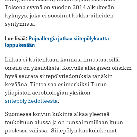
Toisena syynä on vuoden 2014 alkukesän
kylmyys, joka ei suosinut kukka-aiheiden
syntymistä.
Lue lisää:
Pujoallergia jatkaa siitepölykautta
loppukesään
Liikaa ei kuitenkaan kannata innostua, sillä
oireilu on yksilöllistä. Koivulle allergisen olisikin
hyvä seurata siitepölytiedotuksia tänäkin
keväänä. Tietoa saa esimerkiksi Turun
yliopiston aerobiologian yksikön
siitepölytiedotteesta
.
Suomessa koivun kukinta alkaa yleensä
toukokuun alussa ja on runsaimmillaan kuun
puolessa välissä. Siitepölyn kaukolukemat