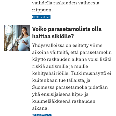
vaihdella raskauden vaiheesta
riippuen.
KESKENMENO
Voiko parasetamolista olla
haittaa sikiölle?
Yhdysvalloissa on esitetty viime
aikoina väitteitä, että parasetamolin
käyttö raskauden aikana voisi lisätä
riskiä autismille ja muille
kehityshäiriöille. Tutkimusnäyttö ei
kuitenkaan tue tällaista, ja
Suomessa parasetamolia pidetään
yhä ensisijaisena kipu- ja
kuumelääkkeenä raskauden
aikana.
PARASETAMOLI