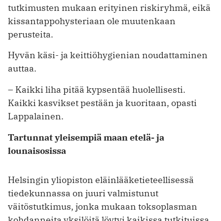
tutkimusten mukaan erityinen riskiryhmä, eikä
kissantappohysteriaan ole muutenkaan
perusteita.
Hyvän käsi- ja keittiöhygienian noudattaminen
auttaa.
– Kaikki liha pitää kypsentää huolellisesti.
Kaikki kasvikset pestään ja kuoritaan, opasti
Lappalainen.
Tartunnat yleisempiä maan etelä- ja
lounaisosissa
Helsingin yliopiston eläinlääketieteellisessä
tiedekunnassa on juuri valmistunut
väitöstutkimus, jonka mukaan toksoplasman
kohdanneita yksilöitä löytyi kaikissa tutkituissa