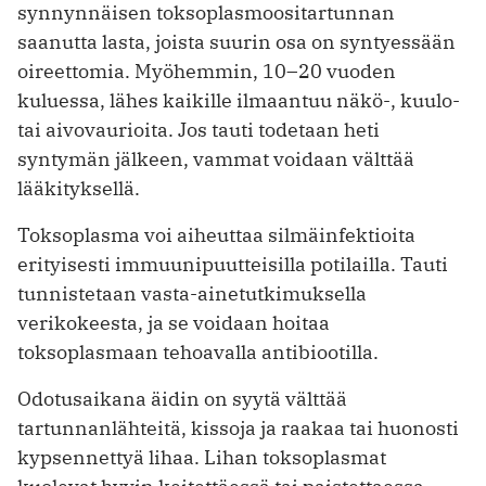
synnynnäisen toksoplasmoositartunnan
saanutta lasta, joista suurin osa on syntyessään
oireettomia. Myöhemmin, 10–20 vuoden
kuluessa, lähes kaikille ilmaantuu näkö-, kuulo-
tai aivovaurioita. Jos tauti todetaan heti
syntymän jälkeen, vammat voidaan välttää
lääkityksellä.
Toksoplasma voi aiheuttaa silmäinfektioita
erityisesti immuunipuutteisilla potilailla. Tauti
tunnistetaan vasta-ainetutkimuksella
verikokeesta, ja se voidaan hoitaa
toksoplasmaan tehoavalla antibiootilla.
Odotusaikana äidin on syytä välttää
tartunnanlähteitä, kissoja ja raakaa tai huonosti
kypsennettyä lihaa. Lihan toksoplasmat