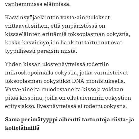
vanhemmissa eläimissä.
Kasvinsyöjäeläinten vasta-ainetulokset
viittaavat siihen, että ympäristössä on
kissaeläinten erittämiä toksoplasman ookystia,
koska kasvinsyöjien hankitut tartunnat ovat
tyypillisesti peräisin niistä.
Yhden kissan ulostenäytteissä todettiin
mikroskopoimalla ookystia, jotka varmistuivat
toksoplasman ookystiksi DNA-monistuksella.
Vasta-aineita muodostaneita kissoja voidaan
pitää kissoina, joilla on ollut aiemmin ookystien
eritysjakso. Ilvesnäytteissä ei todettu ookystia.
Sama perimätyyppi aiheutti tartuntoja riista- ja
kotieläimillä