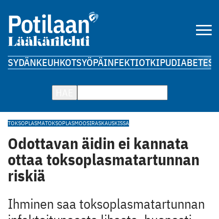
SYDÄN
KEUHKOT
SYÖPÄ
INFEKTIOT
KIPU
DIABETES
A
HAE
TOKSOPLASMA
TOKSOPLASMOOSI
RASKAUS
KISSA
Odottavan äidin ei kannata
ottaa toksoplasmatartunnan
riskiä
Ihminen saa toksoplasmatartunnan