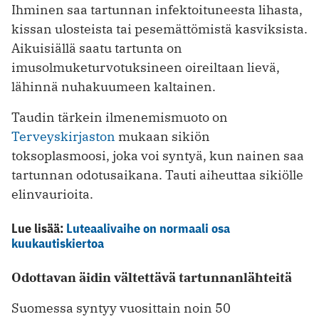
Ihminen saa tartunnan infektoituneesta lihasta,
kissan ulosteista tai pesemättömistä kasviksista.
Aikuisiällä saatu tartunta on
imusolmuketurvotuksineen oireiltaan lievä,
lähinnä nuhakuumeen kaltainen.
Taudin tärkein ilmenemismuoto on
Terveyskirjaston
mukaan sikiön
toksoplasmoosi, joka voi syntyä, kun nainen saa
tartunnan odotusaikana. Tauti aiheuttaa sikiölle
elinvaurioita.
Lue lisää:
Luteaalivaihe on normaali osa
kuukautiskiertoa
Odottavan äidin vältettävä tartunnanlähteitä
Suomessa syntyy vuosittain noin 50