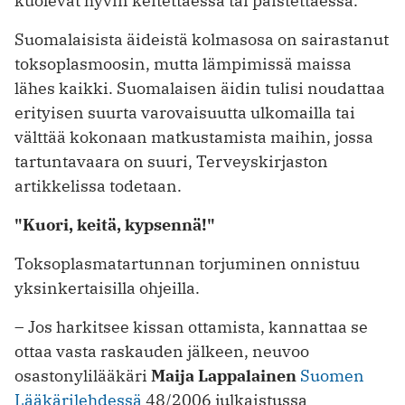
kuolevat hyvin keitettäessä tai paistettaessa.
Suomalaisista äideistä kolmasosa on sairastanut
toksoplasmoosin, mutta lämpimissä maissa
lähes kaikki. Suomalaisen äidin tulisi noudattaa
erityisen suurta varovaisuutta ulkomailla tai
välttää kokonaan matkustamista maihin, jossa
tartuntavaara on suuri, Terveyskirjaston
artikkelissa todetaan.
"Kuori, keitä, kypsennä!"
Toksoplasmatartunnan torjuminen onnistuu
yksinkertaisilla ohjeilla.
– Jos harkitsee kissan ottamista, kannattaa se
ottaa vasta raskauden jälkeen, neuvoo
osastonylilääkäri
Maija Lappalainen
Suomen
Lääkärilehdessä
48/2006 julkaistussa