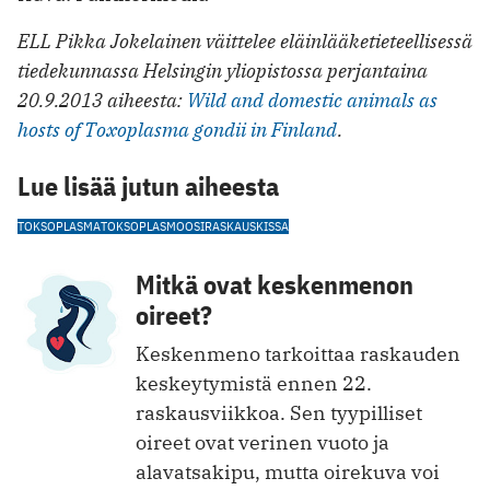
ELL Pikka Jokelainen väittelee eläinlääketieteellisessä
tiedekunnassa Helsingin yliopistossa perjantaina
20.9.2013 aiheesta:
Wild and domestic animals as
hosts of Toxoplasma gondii in Finland
.
Lue lisää jutun aiheesta
TOKSOPLASMA
TOKSOPLASMOOSI
RASKAUS
KISSA
Mitkä ovat keskenmenon
oireet?
Keskenmeno tarkoittaa raskauden
keskeytymistä ennen 22.
raskausviikkoa. Sen tyypilliset
oireet ovat verinen vuoto ja
alavatsakipu, mutta oirekuva voi