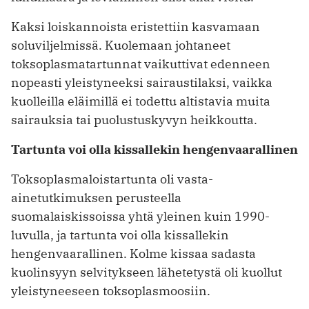
Kaksi loiskannoista eristettiin kasvamaan
soluviljelmissä. Kuolemaan johtaneet
toksoplasmatartunnat vaikuttivat edenneen
nopeasti yleistyneeksi sairaustilaksi, vaikka
kuolleilla eläimillä ei todettu altistavia muita
sairauksia tai puolustuskyvyn heikkoutta.
Tartunta voi olla kissallekin hengenvaarallinen
Toksoplasmaloistartunta oli vasta-
ainetutkimuksen perusteella
suomalaiskissoissa yhtä yleinen kuin 1990-
luvulla, ja tartunta voi olla kissallekin
hengenvaarallinen. Kolme kissaa sadasta
kuolinsyyn selvitykseen lähetetystä oli kuollut
yleistyneeseen toksoplasmoosiin.