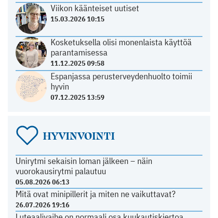
Viikon käänteiset uutiset
15.03.2026 10:15
Kosketuksella olisi monenlaista käyttöä
parantamisessa
11.12.2025 09:58
Espanjassa perusterveydenhuolto toimii
hyvin
07.12.2025 13:59
HYVINVOINTI
Unirytmi sekaisin loman jälkeen – näin
vuorokausirytmi palautuu
05.08.2026 06:13
Mitä ovat minipillerit ja miten ne vaikuttavat?
26.07.2026 19:16
Luteaalivaihe on normaali osa kuukautiskiertoa