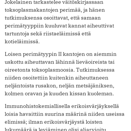
Jokelainen tarkastelee väitöskirjassaan
toksoplasmakantojen perimää, ja hänen
tutkimuksensa osoittavat, että samaan
perimätyyppiin kuuluvat kannat aiheuttivat
tartuntoja sekä riistaeläimissä että
kotieläimissä.
Loisen perimätyypin II kantojen on aiemmin
uskottu aiheuttavan lähinnä lieväoireista tai
oireetonta toksoplasmoosia. Tutkimuksessa
niiden osoitettiin kuitenkin aiheuttaneen
neljäntoista rusakon, neljän metsäjäniksen,
kolmen oravan ja kuuden kissan kuoleman.
Immunohistokemiallisella erikoisvärjäyksellä
loisia havaittiin suurina määrinä niiden useissa
elimissä; ilman erikoisvärjäystä loisten
lukumäärä ja leviäminen olisi aliarvioitu.