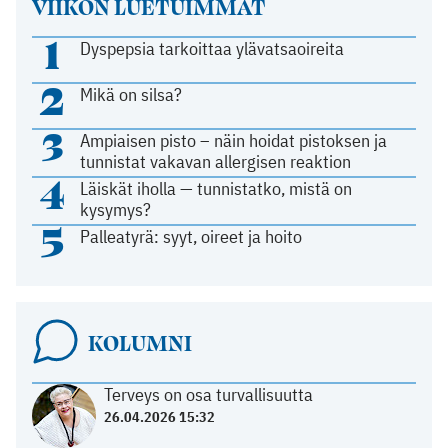
VIIKON LUETUIMMAT
1
Dyspepsia tarkoittaa ylävatsaoireita
2
Mikä on silsa?
3
Ampiaisen pisto – näin hoidat pistoksen ja
tunnistat vakavan allergisen reaktion
4
Läiskät iholla — tunnistatko, mistä on
kysymys?
5
Palleatyrä: syyt, oireet ja hoito
KOLUMNI
Terveys on osa turvallisuutta
26.04.2026 15:32