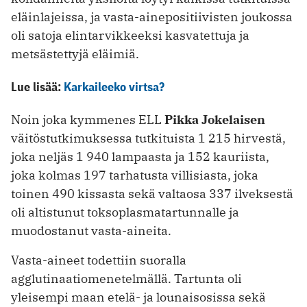
eläinlajeissa, ja vasta-ainepositiivisten joukossa
oli satoja elintarvikkeeksi kasvatettuja ja
metsästettyjä eläimiä.
Lue lisää:
Karkaileeko virtsa?
Noin joka kymmenes ELL
Pikka Jokelaisen
väitöstutkimuksessa tutkituista 1 215 hirvestä,
joka neljäs 1 940 lampaasta ja 152 kauriista,
joka kolmas 197 tarhatusta villisiasta, joka
toinen 490 kissasta sekä valtaosa 337 ilveksestä
oli altistunut toksoplasmatartunnalle ja
muodostanut vasta-aineita.
Vasta-aineet todettiin suoralla
agglutinaatiomenetelmällä. Tartunta oli
yleisempi maan etelä- ja lounaisosissa sekä