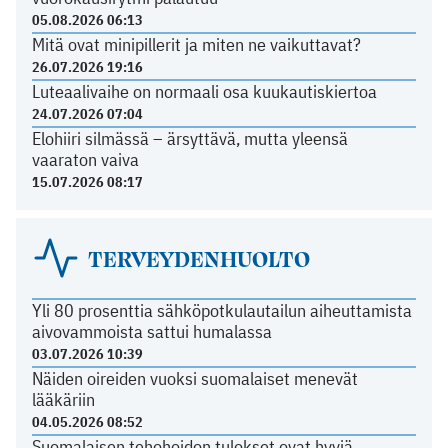
05.08.2026 06:13
Mitä ovat minipillerit ja miten ne vaikuttavat?
26.07.2026 19:16
Luteaalivaihe on normaali osa kuukautiskiertoa
24.07.2026 07:04
Elohiiri silmässä – ärsyttävä, mutta yleensä
vaaraton vaiva
15.07.2026 08:17
TERVEYDENHUOLTO
Yli 80 prosenttia sähköpotkulautailun aiheuttamista
aivovammoista sattui humalassa
03.07.2026 10:39
Näiden oireiden vuoksi suomalaiset menevät
lääkäriin
04.05.2026 08:52
Suomalaisen tehohoidon tulokset ovat hyviä