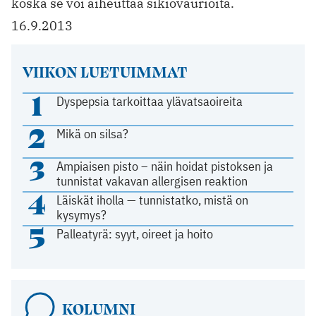
koska se voi aiheuttaa sikiövaurioita.
16.9.2013
VIIKON LUETUIMMAT
1
Dyspepsia tarkoittaa ylävatsaoireita
2
Mikä on silsa?
3
Ampiaisen pisto – näin hoidat pistoksen ja
tunnistat vakavan allergisen reaktion
4
Läiskät iholla — tunnistatko, mistä on
kysymys?
5
Palleatyrä: syyt, oireet ja hoito
KOLUMNI