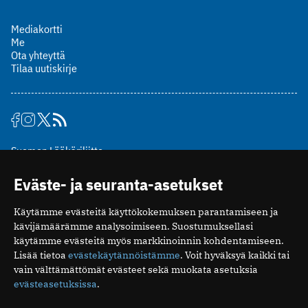
Mediakortti
Me
Ota yhteyttä
Tilaa uutiskirje
Suomen Lääkäriliitto
Mäkelänkatu 2, PL 49
Eväste- ja seuranta-asetukset
00510 Helsinki
puh. (09) 393 091
Käytämme evästeitä käyttökokemuksen parantamiseen ja
toimitus@potilaanlaakarilehti.fi
kävijämäärämme analysoimiseen. Suostumuksellasi
käytämme evästeitä myös markkinoinnin kohdentamiseen.
ISSN 2323-9476
Lisää tietoa
evästekäytännöistämme
. Voit hyväksyä kaikki tai
vain välttämättömät evästeet sekä muokata asetuksia
evästeasetuksissa
.