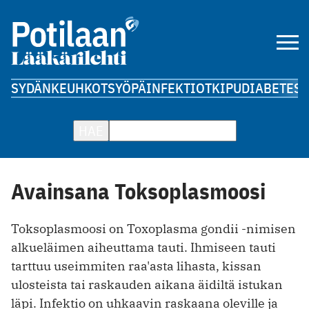
SYDÄN
KEUHKOT
SYÖPÄ
INFEKTIOT
KIPU
DIABETES
A
HAE
Avainsana Toksoplasmoosi
Toksoplasmoosi on Toxoplasma gondii -nimisen
alkueläimen aiheuttama tauti. Ihmiseen tauti
tarttuu useimmiten raa'asta lihasta, kissan
ulosteista tai raskauden aikana äidiltä istukan
läpi. Infektio on uhkaavin raskaana oleville ja