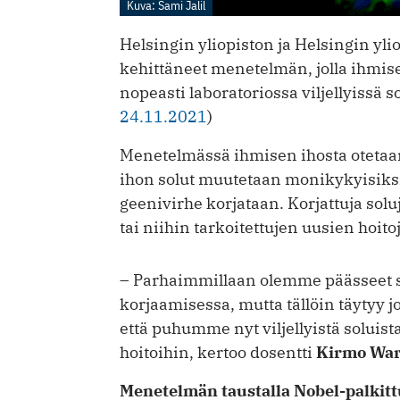
Kuva: Sami Jalil
Helsingin yliopiston ja Helsingin ylio
kehittäneet menetelmän, jolla ihmise
nopeasti laboratoriossa viljellyissä so
24.11.2021
)
Menetelmässä ihmisen ihosta otetaa
ihon solut muutetaan monikykyisiksi 
geenivirhe korjataan. Korjattuja sol
tai niihin tarkoitettujen uusien hoit
– Parhaimmillaan olemme päässeet 
korjaamisessa, mutta tällöin täytyy j
että puhumme nyt viljellyistä soluist
hoitoihin, kertoo dosentti
Kirmo War
Menetelmän taustalla Nobel-palkit