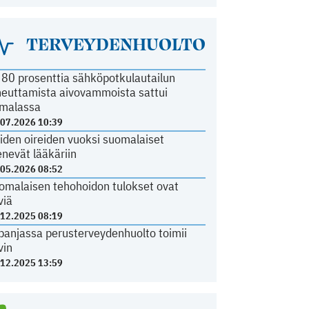
TERVEYDENHUOLTO
i 80 prosenttia sähköpotkulautailun
heuttamista aivovammoista sattui
malassa
.07.2026 10:39
iden oireiden vuoksi suomalaiset
nevät lääkäriin
.05.2026 08:52
omalaisen tehohoidon tulokset ovat
viä
.12.2025 08:19
panjassa perusterveydenhuolto toimii
vin
.12.2025 13:59