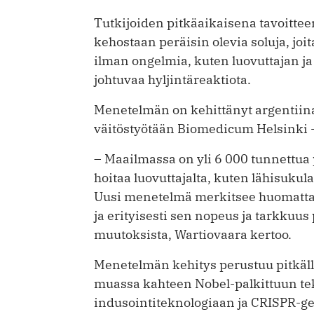
Tutkijoiden pitkäaikaisena tavoittee
kehostaan peräisin olevia soluja, joit
ilman ongelmia, kuten luovuttajan ja
johtuvaa hyljintäreaktiota.
Menetelmän on kehittänyt argentiina
väitöstyötään Biomedicum Helsinki 
– Maailmassa on yli 6 000 tunnettua p
hoitaa luovuttajalta, kuten lähisukulai
Uusi menetelmä merkitsee huomatta
ja erityisesti sen nopeus ja tarkkuus 
muutoksista, Wartiovaara kertoo.
Menetelmän kehitys perustuu pitkä
muassa kahteen Nobel-palkittuun te
indusointiteknologiaan ja CRISPR-g