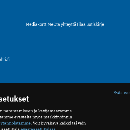
Mediakortti
Me
Ota yhteyttä
Tilaa uutiskirje
hti.fi
Evästea
asetukset
n parantamiseen ja kävijämäärämme
ytämme evästeitä myös markkinoinnin
äytännöistämme
. Voit hyväksyä kaikki tai vain
 asetuksia
evästeasetuksissa
.