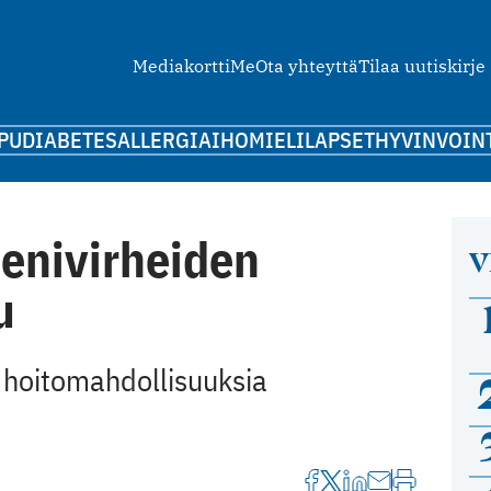
Mediakortti
Me
Ota yhteyttä
Tilaa uutiskirje
PU
DIABETES
ALLERGIA
IHO
MIELI
LAPSET
HYVINVOIN
eenivirheiden
V
u
 hoitomahdollisuuksia