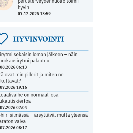
perusterveydenhuolto toimii
hyvin
07.12.2025 13:59
HYVINVOINTI
irytmi sekaisin loman jälkeen – näin
orokausirytmi palautuu
.08.2026 06:13
tä ovat minipillerit ja miten ne
ikuttavat?
.07.2026 19:16
teaalivaihe on normaali osa
ukautiskiertoa
.07.2026 07:04
ohiiri silmässä – ärsyttävä, mutta yleensä
araton vaiva
.07.2026 08:17