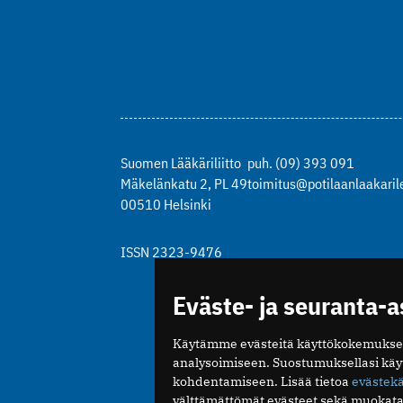
Suomen Lääkäriliitto
puh. (09) 393 091
Mäkelänkatu 2, PL 49
toimitus@potilaanlaakarile
00510 Helsinki
ISSN 2323-9476
Eväste- ja seuranta-
Käytämme evästeitä käyttökokemukse
analysoimiseen. Suostumuksellasi kä
kohdentamiseen. Lisää tietoa
evästek
välttämättömät evästeet sekä muokata