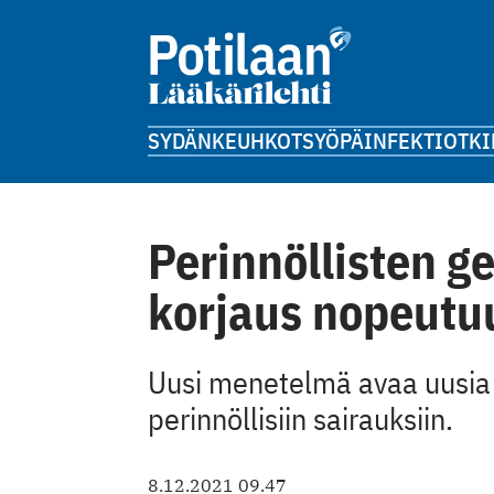
SYDÄN
KEUHKOT
SYÖPÄ
INFEKTIOT
KI
Perinnöllisten g
korjaus nopeutu
Uusi menetelmä avaa uusia
perinnöllisiin sairauksiin.
8.12.2021 09.47