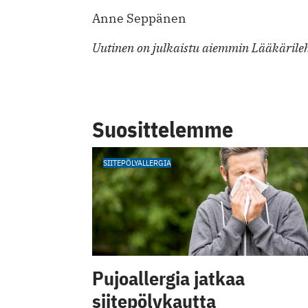
Anne Seppänen
Uutinen on julkaistu aiemmin Lääkärileh
Suosittelemme
SIITEPÖLYALLERGIA
Pujoallergia jatkaa
siitepölykautta