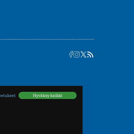
setukset
Hyväksy kaikki