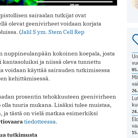
pistollisen sairaalan tutkijat ovat
llä olevat geenivirheet voidaan korjata
luissa. (
Jalil S ym. Stem Cell Rep
n nuppineulanpään kokoinen koepala, josta
Un
kantasoluiksi ja niissä oleva tunnettu
vu
uja voidaan käyttää sairauden tutkimisessa
05
Mi
ojen kehittämisessä.
va
26
sadan prosentin tehokkuuteen geenivirheen
Lu
ku
o olla tuuria mukana. Lisäksi tulee muistaa,
24
a, ja tästä on vielä matkaa esimerkiksi
El
tiovaara
tiedotteessa
.
va
15
tua tutkimusta