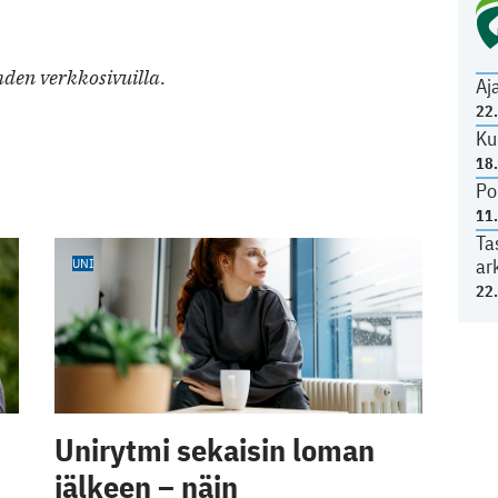
den verkkosivuilla.
Aj
22
Ku
18
Po
11
Ta
ar
UNI
22
Unirytmi sekaisin loman
jälkeen – näin