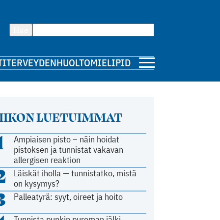
Hae
TI
TERVEYDENHUOLTO
MIELIPIDE
IIKON LUETUIMMAT
1
Ampiaisen pisto – näin hoidat
pistoksen ja tunnistat vakavan
allergisen reaktion
2
Läiskät iholla — tunnistatko, mistä
on kysymys?
3
Palleatyrä: syyt, oireet ja hoito
Tunnista punkin pureman jälki