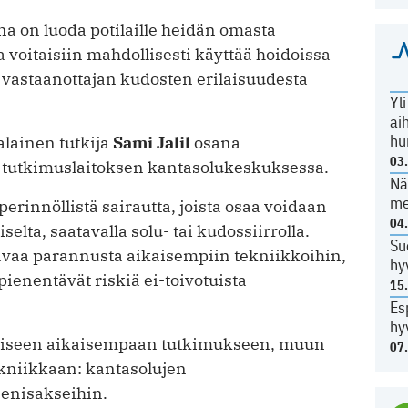
na on luoda potilaille heidän omasta
a voitaisiin mahdollisesti käyttää hoidoissa
 vastaanottajan kudosten erilaisuudesta
Yl
ai
hu
lainen tutkija
Sami Jalil
osana
03
-tutkimuslaitoksen kantasolukeskuksessa.
Nä
me
erinnöllistä sairautta, joista osaa voidaan
04
selta, saatavalla solu- tai kudossiirrolla.
Su
vaa parannusta aikaisempiin tekniikkoihin,
hy
pienentävät riskiä ei-toivotuista
15
Es
hy
lliseen aikaisempaan tutkimukseen, muun
07
kniikkaan: kantasolujen
eenisakseihin.