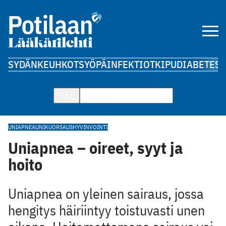
SYDÄN
KEUHKOT
SYÖPÄ
INFEKTIOT
KIPU
DIABETES
A
HAE
UNIAPNEA
UNI
KUORSAUS
HYVINVOINTI
Uniapnea – oireet, syyt ja
hoito
Uniapnea on yleinen sairaus, jossa
hengitys häiriintyy toistuvasti unen