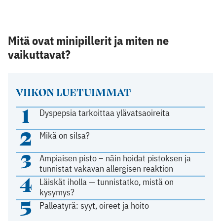
Mitä ovat minipillerit ja miten ne
vaikuttavat?
VIIKON LUETUIMMAT
1
Dyspepsia tarkoittaa ylävatsaoireita
2
Mikä on silsa?
3
Ampiaisen pisto – näin hoidat pistoksen ja
tunnistat vakavan allergisen reaktion
4
Läiskät iholla — tunnistatko, mistä on
kysymys?
5
Palleatyrä: syyt, oireet ja hoito