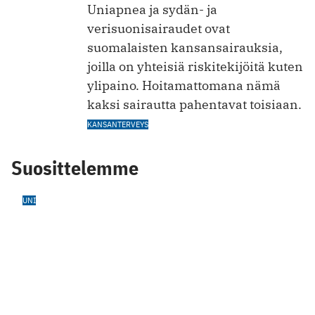
Uniapnea ja sydän- ja
verisuonisairaudet ovat
suomalaisten kansansairauksia,
joilla on yhteisiä riskitekijöitä kuten
ylipaino. Hoitamattomana nämä
kaksi sairautta pahentavat toisiaan.
KANSANTERVEYS
Suosittelemme
UNI