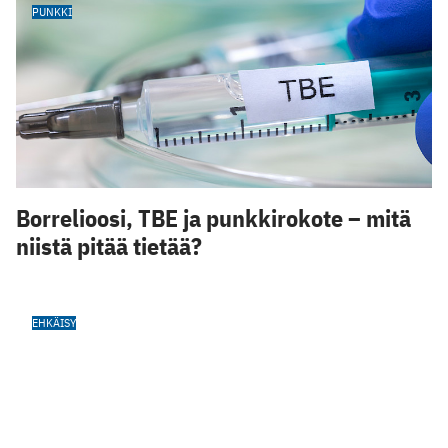
PUNKKI
Borrelioosi, TBE ja punkkirokote – mitä
niistä pitää tietää?
EHKÄISY