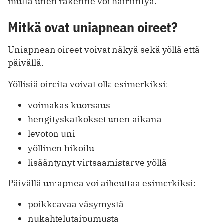
mutta unen rakenne voi häiriintyä.
Mitkä ovat uniapnean oireet?
Uniapnean oireet voivat näkyä sekä yöllä että
päivällä.
Yöllisiä oireita voivat olla esimerkiksi:
voimakas kuorsaus
hengityskatkokset unen aikana
levoton uni
yöllinen hikoilu
lisääntynyt virtsaamistarve yöllä
Päivällä uniapnea voi aiheuttaa esimerkiksi:
poikkeavaa väsymystä
nukahtelutaipumusta