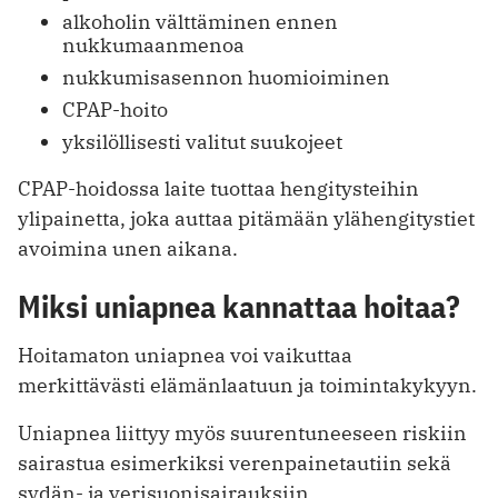
alkoholin välttäminen ennen
nukkumaanmenoa
nukkumisasennon huomioiminen
CPAP-hoito
yksilöllisesti valitut suukojeet
CPAP-hoidossa laite tuottaa hengitysteihin
ylipainetta, joka auttaa pitämään ylähengitystiet
avoimina unen aikana.
Miksi uniapnea kannattaa hoitaa?
Hoitamaton uniapnea voi vaikuttaa
merkittävästi elämänlaatuun ja toimintakykyyn.
Uniapnea liittyy myös suurentuneeseen riskiin
sairastua esimerkiksi verenpainetautiin sekä
sydän- ja verisuonisairauksiin.