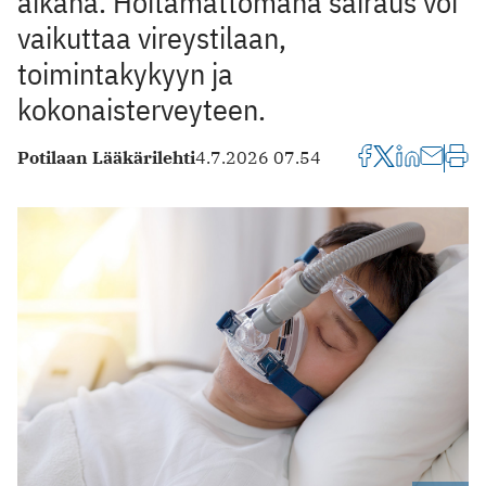
aikana. Hoitamattomana sairaus voi
vaikuttaa vireystilaan,
toimintakykyyn ja
kokonaisterveyteen.
Potilaan Lääkärilehti
4.7.2026 07.54