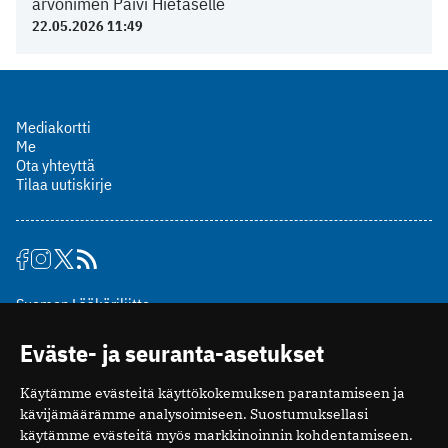
arvonimen Päivi Hietaselle
22.05.2026 11:49
Mediakortti
Me
Ota yhteyttä
Tilaa uutiskirje
Suomen Lääkäriliitto
Mäkelänkatu 2, PL 49
Eväste- ja seuranta-asetukset
00510 Helsinki
puh. (09) 393 091
Käytämme evästeitä käyttökokemuksen parantamiseen ja
toimitus@potilaanlaakarilehti.fi
kävijämäärämme analysoimiseen. Suostumuksellasi
käytämme evästeitä myös markkinoinnin kohdentamiseen.
ISSN 2323-9476