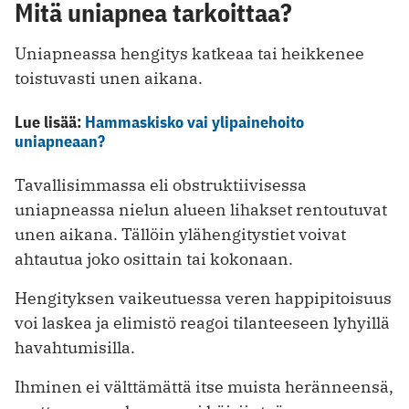
Mitä uniapnea tarkoittaa?
Uniapneassa hengitys katkeaa tai heikkenee
toistuvasti unen aikana.
Lue lisää:
Hammaskisko vai ylipainehoito
uniapneaan?
Tavallisimmassa eli obstruktiivisessa
uniapneassa nielun alueen lihakset rentoutuvat
unen aikana. Tällöin ylähengitystiet voivat
ahtautua joko osittain tai kokonaan.
Hengityksen vaikeutuessa veren happipitoisuus
voi laskea ja elimistö reagoi tilanteeseen lyhyillä
havahtumisilla.
Ihminen ei välttämättä itse muista heränneensä,