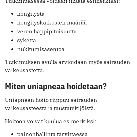
Tutkimuksessa voidaan mitata esimerkiksi:
hengitystä
hengityskatkosten määrää
veren happipitoisuutta
sykettä
nukkumisasentoa
Tutkimuksen avulla arvioidaan myös sairauden
vaikeusastetta.
Miten uniapneaa hoidetaan?
Uniapnean hoito riippuu sairauden
vaikeusasteesta ja taustatekijöistä.
Hoitoon voivat kuulua esimerkiksi:
painonhallinta tarvittaessa