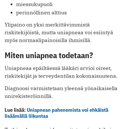
miessukupuoli
perinnöllinen alttius
Ylipaino on yksi merkittävimmistä
riskitekijöistä, mutta uniapneaa voi esiintyä
myös normaalipainoisilla ihmisillä.
Miten uniapnea todetaan?
Uniapneaa epäiltäessä lääkäri arvioi oireet,
riskitekijät ja terveydentilan kokonaisuutena.
Diagnoosi varmistetaan yleensä yönaikaisella
unirekisteröinnillä.
Lue lisää:
Uniapnean pahenemista voi ehkäistä
lisäämällä liikuntaa