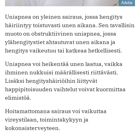
Adobe
Uniapnea on yleinen sairaus, jossa hengitys
häiriintyy toistuvasti unen aikana. Sen tavallisin
muoto on obstruktiivinen uniapnea, jossa
ylähengitystiet ahtautuvat unen aikana ja
hengitys vaikeutuu tai katkeaa hetkellisesti.
Uniapnea voi heikentää unen laatua, vaikka
ihminen nukkuisi määrällisesti riittävästi.
Lisäksi hengityshäiriöihin liittyvät
happipitoisuuden vaihtelut voivat kuormittaa
elimistöä.
Hoitamattomana sairaus voi vaikuttaa
vireystilaan, toimintakykyyn ja
kokonaisterveyteen.