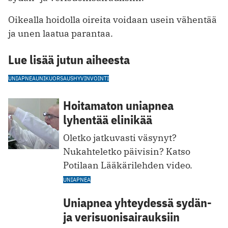
Oikealla hoidolla oireita voidaan usein vähentää
ja unen laatua parantaa.
Lue lisää jutun aiheesta
UNIAPNEA
UNI
KUORSAUS
HYVINVOINTI
Hoitamaton uniapnea
lyhentää elinikää
Oletko jatkuvasti väsynyt?
Nukahteletko päivisin? Katso
Potilaan Lääkärilehden video.
UNIAPNEA
Uniapnea yhteydessä sydän-
ja verisuonisairauksiin