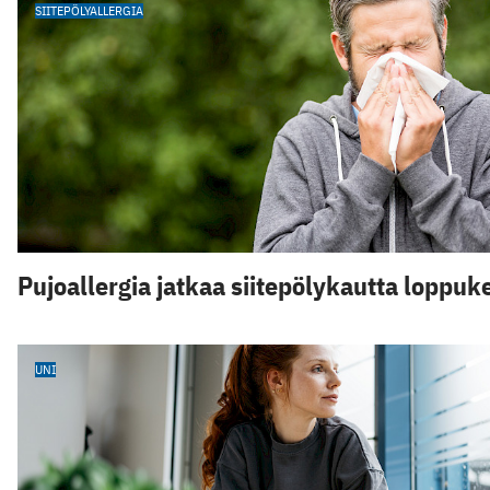
SIITEPÖLYALLERGIA
Pujoallergia jatkaa siitepölykautta loppu
UNI