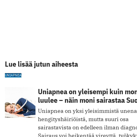
Lue lisää jutun aiheesta
UNIAPNEA
Uniapnea on yleisempi kuin mon
luulee – näin moni sairastaa S
Uniapnea on yksi yleisimmistä unena
hengityshäiriöistä, mutta suuri osa
sairastavista on edelleen ilman diagn
Sairaus voi heikentää vireyttä, työkyk