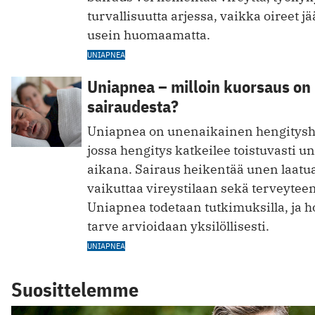
turvallisuutta arjessa, vaikka oireet jä
usein huomaamatta.
UNIAPNEA
Uniapnea – milloin kuorsaus on
sairaudesta?
Uniapnea on unenaikainen hengityshä
jossa hengitys katkeilee toistuvasti u
aikana. Sairaus heikentää unen laatua
vaikuttaa vireystilaan sekä terveyteen
Uniapnea todetaan tutkimuksilla, ja 
tarve arvioidaan yksilöllisesti.
UNIAPNEA
Suosittelemme