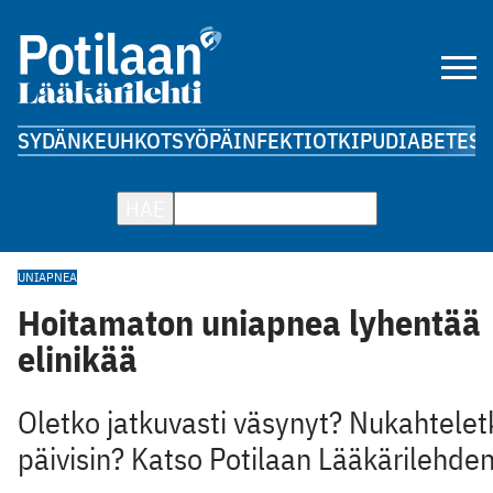
SYDÄN
KEUHKOT
SYÖPÄ
INFEKTIOT
KIPU
DIABETES
A
HAE
UNIAPNEA
Hoitamaton uniapnea lyhentää
elinikää
Oletko jatkuvasti väsynyt? Nukahtelet
päivisin? Katso Potilaan Lääkärilehden