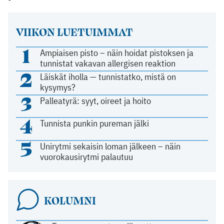
VIIKON LUETUIMMAT
1
Ampiaisen pisto – näin hoidat pistoksen ja
tunnistat vakavan allergisen reaktion
2
Läiskät iholla — tunnistatko, mistä on
kysymys?
3
Palleatyrä: syyt, oireet ja hoito
4
Tunnista punkin pureman jälki
5
Unirytmi sekaisin loman jälkeen – näin
vuorokausirytmi palautuu
KOLUMNI