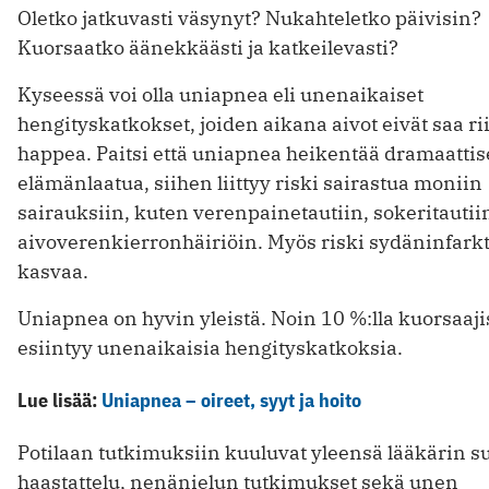
Oletko jatkuvasti väsynyt? Nukahteletko päivisin?
Kuorsaatko äänekkäästi ja katkeilevasti?
Kyseessä voi olla uniapnea eli unenaikaiset
hengityskatkokset, joiden aikana aivot eivät saa rii
happea. Paitsi että uniapnea heikentää dramaattis
elämänlaatua, siihen liittyy riski sairastua moniin
sairauksiin, kuten verenpainetautiin, sokeritautiin
aivoverenkierronhäiriöin. Myös riski sydäninfarkt
kasvaa.
Uniapnea on hyvin yleistä. Noin 10 %:lla kuorsaaji
esiintyy unenaikaisia hengityskatkoksia.
Lue lisää:
Uniapnea – oireet, syyt ja hoito
Potilaan tutkimuksiin kuuluvat yleensä lääkärin s
haastattelu, nenänielun tutkimukset sekä unen