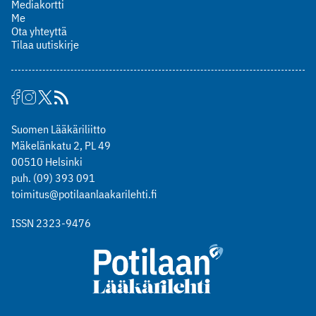
Mediakortti
Me
Ota yhteyttä
Tilaa uutiskirje
Suomen Lääkäriliitto
Mäkelänkatu 2, PL 49
00510 Helsinki
puh. (09) 393 091
toimitus@potilaanlaakarilehti.fi
ISSN 2323-9476