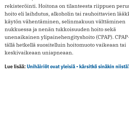
rekisteröinti. Hoitona on tilanteesta riippuen per
hoito eli laihdutus, alkoholin tai rauhoittavien lää
käytön vähentäminen, selinmakuun välttäminen
nukkuessa ja nenän tukkoisuuden hoito sekä
unenaikainen ylipainehengityshoito (CPAP). CPAP-
tällä hetkellä suositelluin hoitomuoto vaikeaan tai
keskivaikeaan uniapneaan.
Lue lisää:
Unihäiriöt ovat yleisiä - kärsitkö sinäkin niistä