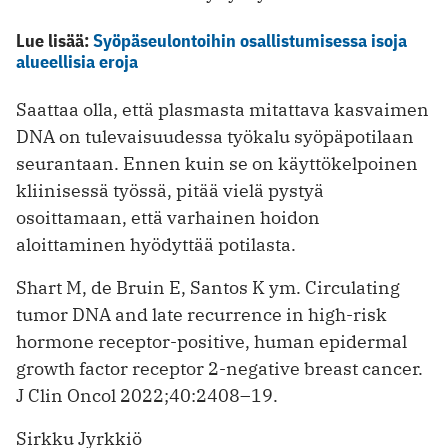
Lue lisää:
Syöpäseulontoihin osallistumisessa isoja
alueellisia eroja
Saattaa olla, että plasmasta mitattava kasvaimen
DNA on tulevaisuudessa työkalu syöpäpotilaan
seurantaan. Ennen kuin se on käyttökelpoinen
kliinisessä työssä, pitää vielä pystyä
osoittamaan, että varhainen hoidon
aloittaminen hyödyttää potilasta.
Shart M, de Bruin E, Santos K ym. Circulating
tumor DNA and late recurrence in high-risk
hormone receptor-positive, human epidermal
growth factor receptor 2-negative breast cancer.
J Clin Oncol 2022;40:2408–19.
Sirkku Jyrkkiö