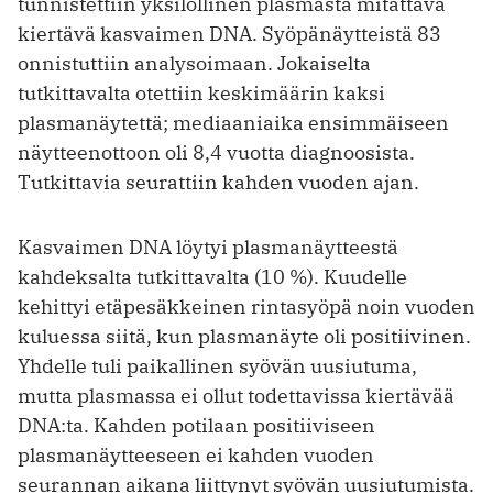
tunnistettiin yksilöllinen plasmasta mitattava
kiertävä kasvaimen DNA. Syöpänäytteistä 83
onnistuttiin analysoimaan. Jokaiselta
tutkittavalta otettiin keskimäärin kaksi
plasmanäytettä; mediaaniaika ensimmäiseen
näytteenottoon oli 8,4 vuotta diagnoosista.
Tutkittavia seurattiin kahden vuoden ajan.
Kasvaimen DNA löytyi plasmanäytteestä
kahdeksalta tutkittavalta (10 %). Kuudelle
kehittyi etäpesäkkeinen rintasyöpä noin vuoden
kuluessa siitä, kun plasmanäyte oli positiivinen.
Yhdelle tuli paikallinen syövän uusiutuma,
mutta plasmassa ei ollut todettavissa kiertävää
DNA:ta. Kahden potilaan positiiviseen
plasmanäytteeseen ei kahden vuoden
seurannan aikana liittynyt syövän uusiutumista.