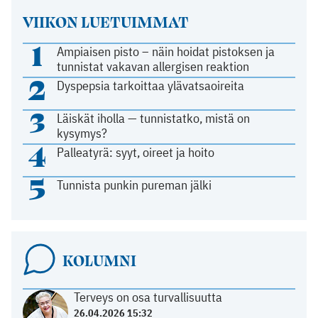
VIIKON LUETUIMMAT
1
Ampiaisen pisto – näin hoidat pistoksen ja
tunnistat vakavan allergisen reaktion
2
Dyspepsia tarkoittaa ylävatsaoireita
3
Läiskät iholla — tunnistatko, mistä on
kysymys?
4
Palleatyrä: syyt, oireet ja hoito
5
Tunnista punkin pureman jälki
KOLUMNI
Terveys on osa turvallisuutta
26.04.2026 15:32