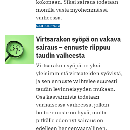
kokonaan. Siksi sairaus todetaan
monilla vasta myöhemmässä
vaiheessa.
SUOLISTOSYÖPÄ
Virtsarakon syöpä on vakava
sairaus – ennuste riippuu
taudin vaiheesta
Virtsarakon syöpä on yksi
yleisimmistä virtsateiden syövistä,
ja sen ennuste vaihtelee suuresti
taudin levinneisyyden mukaan.
Osa kasvaimista todetaan
varhaisessa vaiheessa, jolloin
hoitoennuste on hyvä, mutta
pitkälle edennyt sairaus on
edelleen hengenvaarallinen.