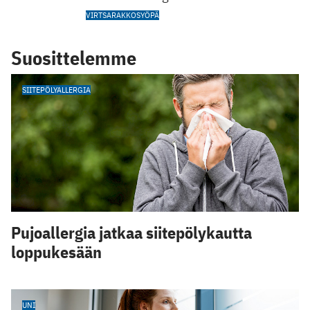
VIRTSARAKKOSYÖPÄ
Suosittelemme
SIITEPÖLYALLERGIA
Pujoallergia jatkaa siitepölykautta
loppukesään
UNI