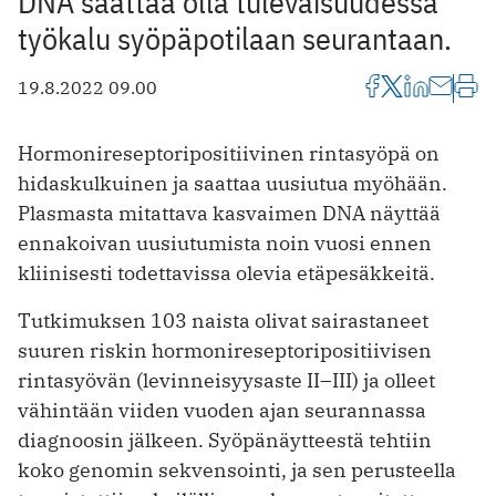
DNA saattaa olla tulevaisuudessa
työkalu syöpäpotilaan seurantaan.
19.8.2022 09.00
Hormonireseptoripositiivinen rintasyöpä on
hidaskulkuinen ja saattaa uusiutua myöhään.
Plasmasta mitattava kasvaimen DNA näyttää
ennakoivan uusiutumista noin vuosi ennen
kliinisesti todettavissa olevia etäpesäkkeitä.
Tutkimuksen 103 naista olivat sairastaneet
suuren riskin hormonireseptoripositiivisen
rintasyövän (levinneisyysaste II–III) ja olleet
vähintään viiden vuoden ajan seurannassa
diagnoosin jälkeen. Syöpänäytteestä tehtiin
koko genomin sekvensointi, ja sen perusteella