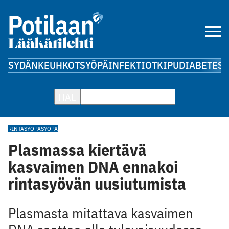
SYDÄN
KEUHKOT
SYÖPÄ
INFEKTIOT
KIPU
DIABETES
A
HAE
RINTASYÖPÄ
SYÖPÄ
Plasmassa kiertävä
kasvaimen DNA ennakoi
rintasyövän uusiutumista
Plasmasta mitattava kasvaimen