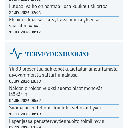
Luteaalivaihe on normaali osa kuukautiskiertoa
24.07.2026 07:04
Elohiiri silmässä – ärsyttävä, mutta yleensä
vaaraton vaiva
15.07.2026 08:17
TERVEYDENHUOLTO
Yli 80 prosenttia sähköpotkulautailun aiheuttamista
aivovammoista sattui humalassa
03.07.2026 10:39
Näiden oireiden vuoksi suomalaiset menevät
lääkäriin
04.05.2026 08:52
Suomalaisen tehohoidon tulokset ovat hyviä
15.12.2025 08:19
Espanjassa perusterveydenhuolto toimii hyvin
07.12.2025 13:59