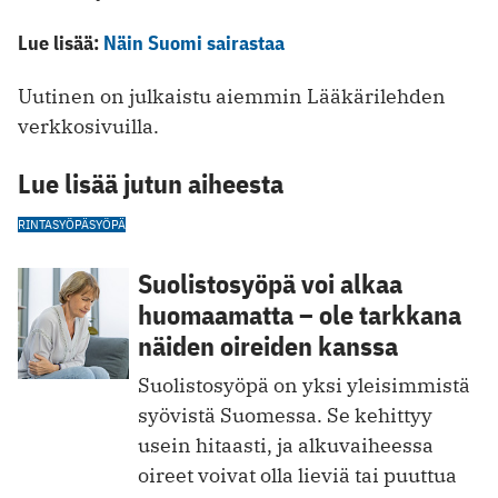
Lue lisää:
Näin Suomi sairastaa
Uutinen on julkaistu aiemmin Lääkärilehden
verkkosivuilla.
Lue lisää jutun aiheesta
RINTASYÖPÄ
SYÖPÄ
Suolistosyöpä voi alkaa
huomaamatta – ole tarkkana
näiden oireiden kanssa
Suolistosyöpä on yksi yleisimmistä
syövistä Suomessa. Se kehittyy
usein hitaasti, ja alkuvaiheessa
oireet voivat olla lieviä tai puuttua