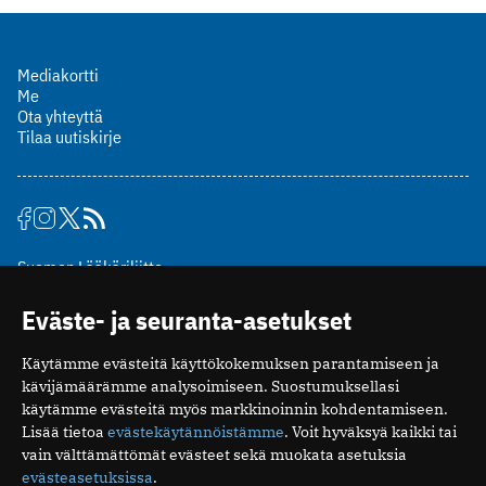
Mediakortti
Me
Ota yhteyttä
Tilaa uutiskirje
Suomen Lääkäriliitto
Mäkelänkatu 2, PL 49
Eväste- ja seuranta-asetukset
00510 Helsinki
puh. (09) 393 091
Käytämme evästeitä käyttökokemuksen parantamiseen ja
toimitus@potilaanlaakarilehti.fi
kävijämäärämme analysoimiseen. Suostumuksellasi
käytämme evästeitä myös markkinoinnin kohdentamiseen.
ISSN 2323-9476
Lisää tietoa
evästekäytännöistämme
. Voit hyväksyä kaikki tai
vain välttämättömät evästeet sekä muokata asetuksia
evästeasetuksissa
.