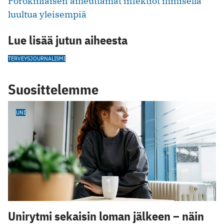
Porokiiliäisen aiheuttamat infektiot ihmisellä
luultua yleisempiä
Lue lisää jutun aiheesta
TERVEYSJOURNALISMI
Suosittelemme
UNI
Unirytmi sekaisin loman jälkeen – näin