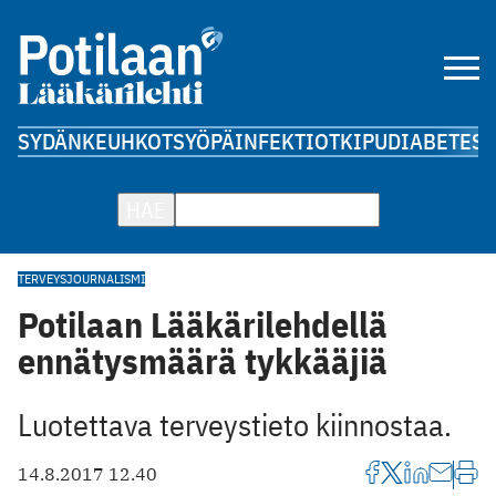
SYDÄN
KEUHKOT
SYÖPÄ
INFEKTIOT
KIPU
DIABETES
A
HAE
TERVEYSJOURNALISMI
Potilaan Lääkärilehdellä
ennätysmäärä tykkääjiä
Luotettava terveystieto kiinnostaa.
14.8.2017 12.40