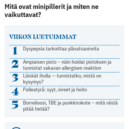
Mitä ovat minipillerit ja miten ne
vaikuttavat?
VIIKON LUETUIMMAT
1
Dyspepsia tarkoittaa ylävatsaoireita
2
Ampiaisen pisto – näin hoidat pistoksen ja
tunnistat vakavan allergisen reaktion
3
Läiskät iholla — tunnistatko, mistä on
kysymys?
4
Palleatyrä: syyt, oireet ja hoito
5
Borrelioosi, TBE ja punkkirokote – mitä niistä
pitää tietää?