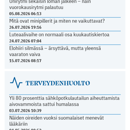
Unirytmi sekaisin loman jälkeen – näin
vuorokausirytmi palautuu
05.08.2026 06:13
Mitä ovat minipillerit ja miten ne vaikuttavat?
26.07.2026 19:16
Luteaalivaihe on normaali osa kuukautiskiertoa
24.07.2026 07:04
Elohiiri silmässä – ärsyttävä, mutta yleensä
vaaraton vaiva
15.07.2026 08:17
TERVEYDENHUOLTO
Yli 80 prosenttia sähköpotkulautailun aiheuttamista
aivovammoista sattui humalassa
03.07.2026 10:39
Näiden oireiden vuoksi suomalaiset menevät
lääkäriin