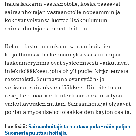
halua lääkärin vastaanotolle, koska pääsevät
sairaanhoitajan vastaanotolle nopeammin ja
kokevat voivansa luottaa lisäkoulutetun
sairaanhoitajan ammattitaitoon.
Kelan tilastojen mukaan sairaanhoitajien
kirjoittamissa lääkemääräyksissä suurimpia
lääkeaineryhmiä ovat systeemisesti vaikuttavat
infektiolääkkeet, joita oli yli puolet kirjoitetuista
resepteistä. Seuraavana ovat sydän- ja
verisuonisairauksien lääkkeet. Kirjoitettujen
reseptien määrä ei kuitenkaan ole ainoa työn
vaikuttavuuden mittari. Sairaanhoitajat ohjaavat
potilaita myös itsehoitolääkkeiden käytön osalta.
Lue lisää:
Sairaanhoitajista huutava pula - näin paljon
Suomesta puuttuu hoitajia