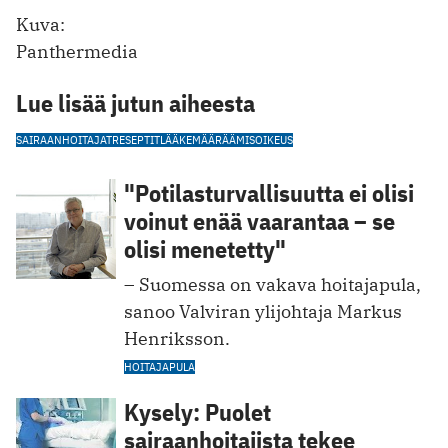
Kuva:
Panthermedia
Lue lisää jutun aiheesta
SAIRAANHOITAJAT
RESEPTIT
LÄÄKEMÄÄRÄÄMISOIKEUS
"Potilasturvallisuutta ei olisi
voinut enää vaarantaa – se
olisi menetetty"
– Suomessa on vakava hoitajapula,
sanoo Valviran ylijohtaja Markus
Henriksson.
HOITAJAPULA
Kysely: Puolet
sairaanhoitajista tekee