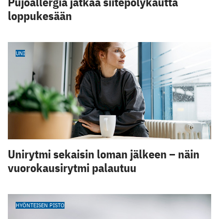
Pujoallergia jatkaa siitepölykautta
loppukesään
UNI
Unirytmi sekaisin loman jälkeen – näin
vuorokausirytmi palautuu
HYÖNTEISEN PISTO