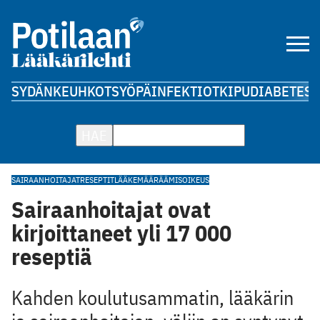
SYDÄN
KEUHKOT
SYÖPÄ
INFEKTIOT
KIPU
DIABETES
A
HAE
SAIRAANHOITAJAT
RESEPTIT
LÄÄKEMÄÄRÄÄMISOIKEUS
Sairaanhoitajat ovat
kirjoittaneet yli 17 000
reseptiä
Kahden koulutusammatin, lääkärin