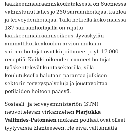
lääkkeenmääräämiskoulutuksesta on Suomessa
valmistunut lähes jo 230 sairaanhoitajaa, kätilöä
ja terveydenhoitajaa. Tällä hetkellä koko maassa
187 sairaanhoitajalla on rajattu
lääkkeenmääräämisoikeus. Jyväskylän
ammattikorkeakoulun arvion mukaan
sairaanhoitajat ovat kirjoittaneet jo yli 17 000
reseptiä. Kaikki oikeuden saaneet hoitajat
työskentelevät kuntasektorilla, sillä
koulutuksella halutaan parantaa julkisen
sektorin terveyspalveluja ja joustavoittaa
potilaiden hoitoon pääsyä.
Sosiaali- ja terveysministeriön (STM)
neuvottelevan virkamiehen
Marjukka
Vallimies-Patomäen
mukaan potilaat ovat olleet
tyytyväisiä tilanteeseen. He eivät välttämättä