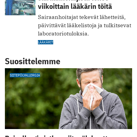
viikoittain lääkärin töitä
Sairaanhoitajat tekevät lähetteitä,
päivittävät lääkelistoja ja tulkitsevat
laboratoriotuloksia.
LÄÄKÄRIT
Suosittelemme
SIITEPÖLYALLERGIA