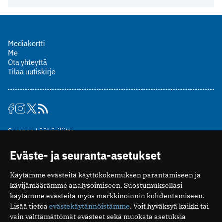
Mediakortti
Me
Ota yhteyttä
Tilaa uutiskirje
Suomen Lääkäriliitto
Mäkelänkatu 2, PL 49
Eväste- ja seuranta-asetukset
00510 Helsinki
puh. (09) 393 091
Käytämme evästeitä käyttökokemuksen parantamiseen ja
toimitus@potilaanlaakarilehti.fi
kävijämäärämme analysoimiseen. Suostumuksellasi
käytämme evästeitä myös markkinoinnin kohdentamiseen.
ISSN 2323-9476
Lisää tietoa
evästekäytännöistämme
. Voit hyväksyä kaikki tai
vain välttämättömät evästeet sekä muokata asetuksia