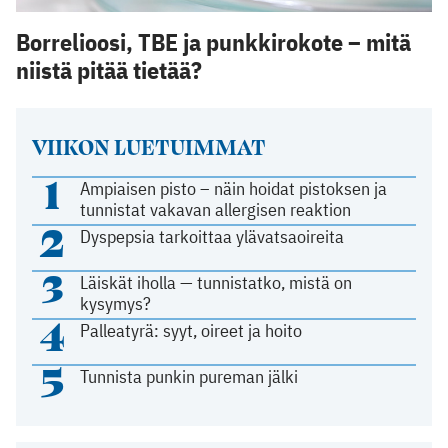
Borrelioosi, TBE ja punkkirokote – mitä
niistä pitää tietää?
VIIKON LUETUIMMAT
1
Ampiaisen pisto – näin hoidat pistoksen ja
tunnistat vakavan allergisen reaktion
2
Dyspepsia tarkoittaa ylävatsaoireita
3
Läiskät iholla — tunnistatko, mistä on
kysymys?
4
Palleatyrä: syyt, oireet ja hoito
5
Tunnista punkin pureman jälki