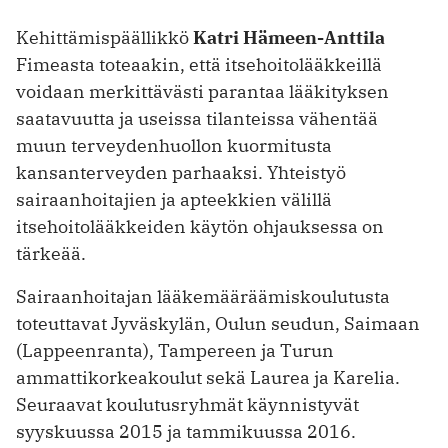
Kehittämispäällikkö
Katri Hämeen-Anttila
Fimeasta toteaakin, että itsehoitolääkkeillä
voidaan merkittävästi parantaa lääkityksen
saatavuutta ja useissa tilanteissa vähentää
muun terveydenhuollon kuormitusta
kansanterveyden parhaaksi. Yhteistyö
sairaanhoitajien ja apteekkien välillä
itsehoitolääkkeiden käytön ohjauksessa on
tärkeää.
Sairaanhoitajan lääkemääräämiskoulutusta
toteuttavat Jyväskylän, Oulun seudun, Saimaan
(Lappeenranta), Tampereen ja Turun
ammattikorkeakoulut sekä Laurea ja Karelia.
Seuraavat koulutusryhmät käynnistyvät
syyskuussa 2015 ja tammikuussa 2016.