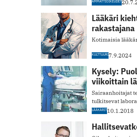
AMMATTIOIKEUDET
20.7.
Lääkäri kieh
rakastajana
Kotimaisia lääkär
KULTTUURI
7.9.2024
Kysely: Puol
viikoittain l
Sairaanhoitajat te
tulkitsevat labora
LÄÄKÄRIT
10.1.2018
Hallitsevatk