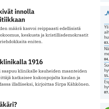
kivät innolla
itiikkaan
Yl
en määrä kasvoi reippaasti edellisistä
ai
okoomus, keskusta ja kristillisdemokraatit
hu
äriehdokkaita eniten.
03
Nä
me
04
klinikalla 1916
Su
hy
i saapuu klinikalle kauheiden maanteiden
15
ttäjä katkaisee kukonpojalta kaulan ja
Es
assa illalliseksi, kirjoittaa Sirpa Kähkönen.
hy
07
ääkäri?