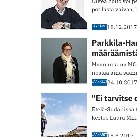
Oikea hoito voi 
potilasta vaivaa,
LÄÄKÄRIT
18.12.2017
Parkkila-Har
määräämistä
Maanantaina MOT-
nostaa aina säänn
LÄÄKKEET
24.10.201
"Ei tarvitse
Etelä-Sudanissa ty
kertoo Laura Mi
LÄÄKÄRIT
18.8.2017