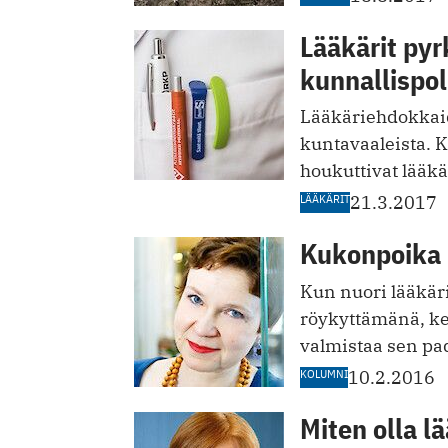
Lääkärit pyr
kunnallispol
Lääkäriehdokkaid
kuntavaaleista. K
houkuttivat lääk
LÄÄKÄRIT
21.3.2017
Kukonpoika 
Kun nuori lääkär
röykyttämänä, kei
valmistaa sen pad
KOLUMNI
10.2.2016
Miten olla l