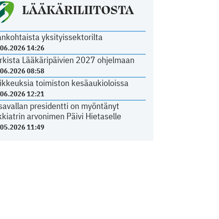
LÄÄKÄRILIITOSTA
ankohtaista yksityissektorilta
.06.2026 14:26
rkista Lääkäripäivien 2027 ohjelmaan
.06.2026 08:58
ikkeuksia toimiston kesäaukioloissa
.06.2026 12:21
savallan presidentti on myöntänyt
kkiatrin arvonimen Päivi Hietaselle
.05.2026 11:49