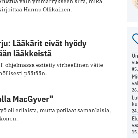
perustua vain ymmärrykseen siitä, mikä
 kirjoittaa Hannu Ollikainen.
ju: Lääkärit eivät hyödy
än lääkkeistä
Un
vu
ohjelmassa esitetty virheellinen väite
05
öllisesti päätään.
Mi
7
va
26
 olla MacGyver"
Lu
ku
ö oli erilaista, mutta potilaat samanlaisia,
24
El
kkonen.
va
15