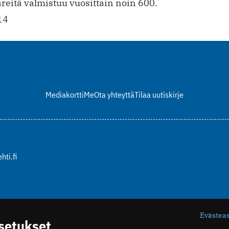
äreitä valmistuu vuosittain noin 600.
14
Mediakortti
Me
Ota yhteyttä
Tilaa uutiskirje
hti.fi
Evästea
asetukset