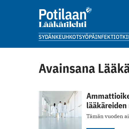
SYDÄN
KEUHKOT
SYÖPÄ
INFEKTIOT
KI
Avainsana Lääkä
Ammattioik
lääkäreiden
Tämän vuoden ai