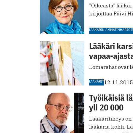
"Oikeasta" lääkäri
kirjoittaa Päivi 
LÄÄKÄRIN AMMATINHARJOI
Lääkäri kar
vapaa-ajast
Lomarahat ovat l
LÄÄKÄRIT
12.11.2015
Työikäisiä l
yli 20 000
Lääkäritiheys on
lääkäriä kohti. L