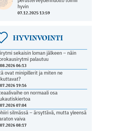
perusterveydenhuolto toimii
hyvin
07.12.2025 13:59
HYVINVOINTI
irytmi sekaisin loman jälkeen – näin
orokausirytmi palautuu
.08.2026 06:13
tä ovat minipillerit ja miten ne
ikuttavat?
.07.2026 19:16
teaalivaihe on normaali osa
ukautiskiertoa
.07.2026 07:04
ohiiri silmässä – ärsyttävä, mutta yleensä
araton vaiva
.07.2026 08:17