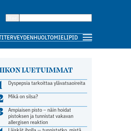
Hae
TI
TERVEYDENHUOLTO
MIELIPIDE
IIKON LUETUIMMAT
1
Dyspepsia tarkoittaa ylävatsaoireita
2
Mikä on silsa?
3
Ampiaisen pisto – näin hoidat
pistoksen ja tunnistat vakavan
allergisen reaktion
Läiskät iholla — tunnistatko, mistä