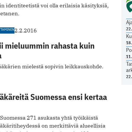
n identiteetistä voi olla erilaisia käsityksiä,
Hietanen.
Aj
22
TTAMINEN
2.2.2016
Ku
18
sii mieluummin rahasta kuin
Po
a
11
Ta
ääkärien mielestä sopivin leikkauskohde.
ar
22
ääkäreitä Suomessa ensi kertaa
 Suomessa 271 asukasta yhtä työikäistä
ääkäritiheydessä on merkittäviä alueellisia