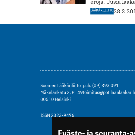
eroja. Uusia lääk
LÄÄKÄRILIITTO
28.2.20
Suomen Lääkäriliitto
puh. (09) 393 091
Mäkelänkatu 2, PL 49
toimitus@potilaanlaakarile
00510 Helsinki
ISSN 2323-9476
Eväste- ja seuranta-