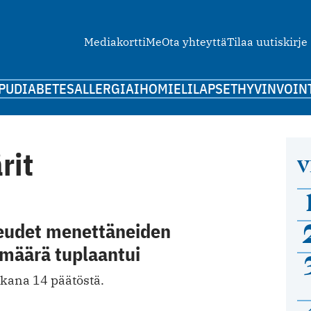
Mediakortti
Me
Ota yhteyttä
Tilaa uutiskirje
PU
DIABETES
ALLERGIA
IHO
MIELI
LAPSET
HYVINVOIN
rit
V
eudet menettäneiden
 määrä tuplaantui
kana 14 päätöstä.