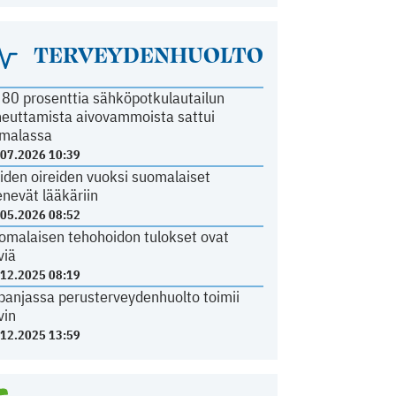
TERVEYDENHUOLTO
i 80 prosenttia sähköpotkulautailun
heuttamista aivovammoista sattui
malassa
.07.2026 10:39
iden oireiden vuoksi suomalaiset
nevät lääkäriin
.05.2026 08:52
omalaisen tehohoidon tulokset ovat
viä
.12.2025 08:19
panjassa perusterveydenhuolto toimii
vin
.12.2025 13:59