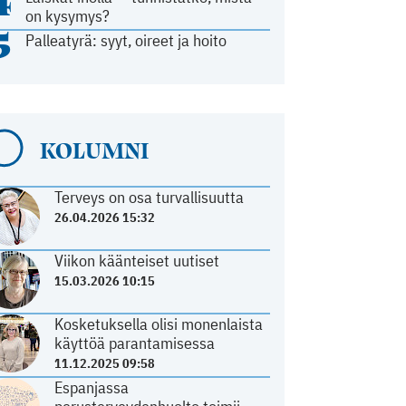
4
on kysymys?
5
Palleatyrä: syyt, oireet ja hoito
KOLUMNI
Terveys on osa turvallisuutta
26.04.2026 15:32
Viikon käänteiset uutiset
15.03.2026 10:15
Kosketuksella olisi monenlaista
käyttöä parantamisessa
11.12.2025 09:58
Espanjassa