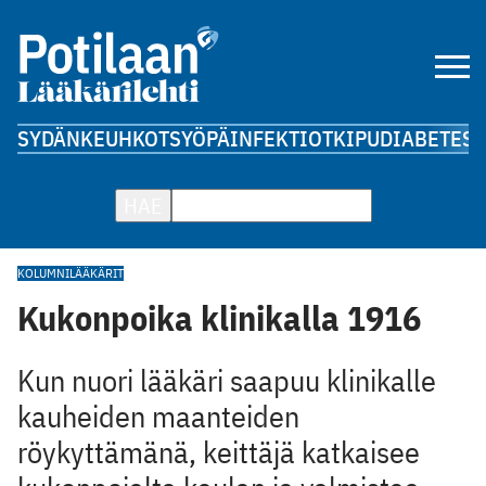
SYDÄN
KEUHKOT
SYÖPÄ
INFEKTIOT
KIPU
DIABETES
A
HAE
KOLUMNI
LÄÄKÄRIT
Kukonpoika klinikalla 1916
Kun nuori lääkäri saapuu klinikalle
kauheiden maanteiden
röykyttämänä, keittäjä katkaisee