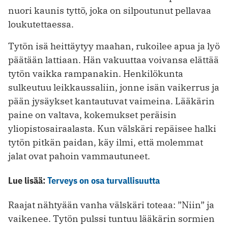
nuori kaunis tyttö, joka on silpoutunut pellavaa
loukutettaessa.
Tytön isä heittäytyy maahan, rukoilee apua ja lyö
päätään lattiaan. Hän vakuuttaa voivansa elättää
tytön vaikka rampanakin. Henkilökunta
sulkeutuu leikkaussaliin, jonne isän vaikerrus ja
pään jysäykset kantautuvat vaimeina. Lääkärin
paine on valtava, kokemukset peräisin
yliopistosairaalasta. Kun välskäri repäisee halki
tytön pitkän paidan, käy ilmi, että molemmat
jalat ovat pahoin vammautuneet.
Lue lisää:
Terveys on osa turvallisuutta
Raajat nähtyään vanha välskäri toteaa: ”Niin” ja
vaikenee. Tytön pulssi tuntuu lääkärin sormien