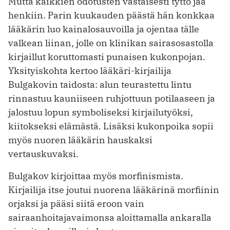
Mutta kaikkien odotusten vastaisesti tyttö jää
henkiin. Parin kuukauden päästä hän konkkaa
lääkärin luo kainalosauvoilla ja ojentaa tälle
valkean liinan, jolle on klinikan sairasosastolla
kirjaillut koruttomasti punaisen kukonpojan.
Yksityiskohta kertoo lääkäri-kirjailija
Bulgakovin taidosta: alun teurastettu lintu
rinnastuu kauniiseen ruhjottuun potilaaseen ja
jalostuu lopun symboliseksi kirjailutyöksi,
kiitokseksi elämästä. Lisäksi kukonpoika sopii
myös nuoren lääkärin hauskaksi
vertauskuvaksi.
Bulgakov kirjoittaa myös morfinismista.
Kirjailija itse joutui nuorena lääkärinä morfiinin
orjaksi ja pääsi siitä eroon vain
sairaanhoitajavaimonsa aloittamalla ankaralla