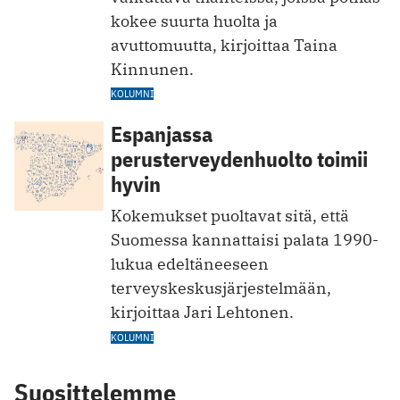
kokee suurta huolta ja
avuttomuutta, kirjoittaa Taina
Kinnunen.
KOLUMNI
Espanjassa
perusterveydenhuolto toimii
hyvin
Kokemukset puoltavat sitä, että
Suomessa kannattaisi palata 1990-
lukua edeltäneeseen
terveyskeskusjärjestelmään,
kirjoittaa Jari Lehtonen.
KOLUMNI
Suosittelemme