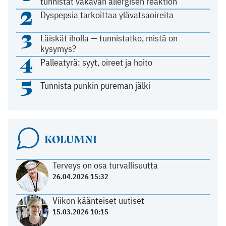
tunnistat vakavan allergisen reaktion
2
Dyspepsia tarkoittaa ylävatsaoireita
3
Läiskät iholla — tunnistatko, mistä on
kysymys?
4
Palleatyrä: syyt, oireet ja hoito
5
Tunnista punkin pureman jälki
KOLUMNI
Terveys on osa turvallisuutta
26.04.2026 15:32
Viikon käänteiset uutiset
15.03.2026 10:15