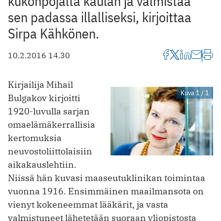
kukonpojalta kaulan ja valmistaa
sen padassa illalliseksi, kirjoittaa
Sirpa Kähkönen.
10.2.2016 14.30
Kirjailija Mihail
Kuva 1 / 1
Bulgakov kirjoitti
1920-luvulla sarjan
omaelämäkerrallisia
kertomuksia
neuvostoliittolaisiin
aikakauslehtiin.
Niissä hän kuvasi maaseutuklinikan toimintaa
vuonna 1916. Ensimmäinen maailmansota on
vienyt kokeneemmat lääkärit, ja vasta
valmistuneet lähetetään suoraan yliopistosta