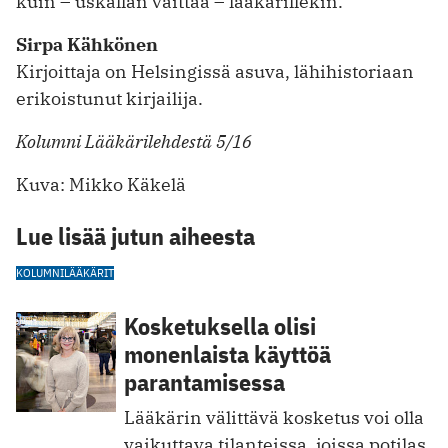
kuin – uskallan väittää – lääkärillekin.
Sirpa Kähkönen
Kirjoittaja on Helsingissä asuva, lähihistoriaan
erikoistunut kirjailija.
Kolumni Lääkärilehdestä 5/16
Kuva: Mikko Käkelä
Lue lisää jutun aiheesta
KOLUMNI
LÄÄKÄRIT
Kosketuksella olisi
monenlaista käyttöä
parantamisessa
Lääkärin välittävä kosketus voi olla
vaikuttava tilanteissa, joissa potilas