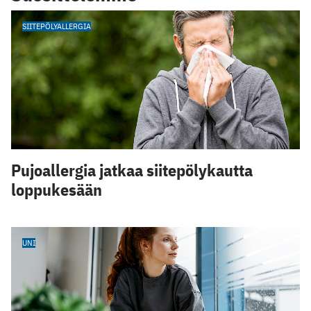
SIITEPÖLYALLERGIA
Pujoallergia jatkaa siitepölykautta
loppukesään
UNI