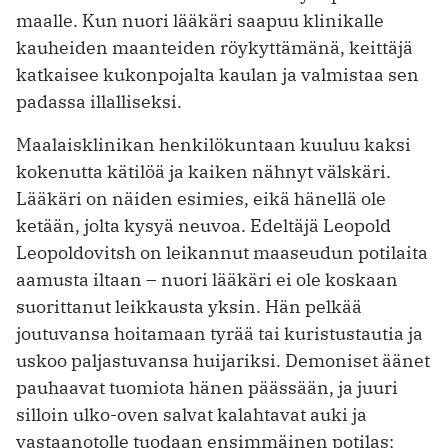
maalle. Kun nuori lääkäri saapuu klinikalle
kauheiden maanteiden röykyttämänä, keittäjä
katkaisee kukonpojalta kaulan ja valmistaa sen
padassa illalliseksi.
Maalaisklinikan henkilökuntaan kuuluu kaksi
kokenutta kätilöä ja kaiken nähnyt välskäri.
Lääkäri on näiden esimies, eikä hänellä ole
ketään, jolta kysyä neuvoa. Edeltäjä Leopold
Leopoldovitsh on leikannut maaseudun potilaita
aamusta iltaan – nuori lääkäri ei ole koskaan
suorittanut leikkausta yksin. Hän pelkää
joutuvansa hoitamaan tyrää tai kuristustautia ja
uskoo paljastuvansa huijariksi. Demo­niset äänet
pauhaavat tuomiota hänen päässään, ja juuri
silloin ulko-oven salvat kalahtavat auki ja
vastaanotolle tuodaan ensimmäinen potilas: