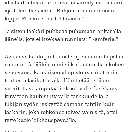
alla hädin tuskin erottu­vana väreilynä. Lääkäri
ajattelee itsekseen: ”Ruhjoutuneen ihmisen
loppu. Mitään ei ole tehtävissä.”
Ja sitten lääkäri puh­­keaa puhumaan ankaralla
äänellä, jota ei itsekään tunnista: ”Kamferia.”
Avustava kätilö protestoi lempeästi mutta palaa
ruotuun. Ja lääkärin mieli kirkastuu: hän kokee
seisovansa kaukaisen yliopistonsa anatomian
teatterin lasikaton alla. Hän tietää, että on
suoritettava amputaatio kuolevalle. Leikkaus
kuvataan kauhistuttavalla tarkkuudella ja
lukijan sydän jyskyttää samaan tahtiin kuin
lääkärin, joka rohkenee toivoa vain sitä, ettei
tyttö kuole leikkauspöydälle.