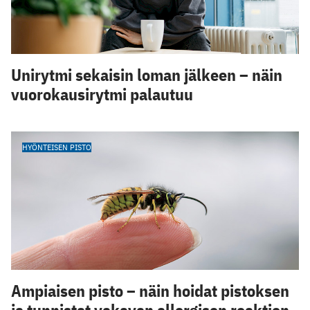
Unirytmi sekaisin loman jälkeen – näin
vuorokausirytmi palautuu
HYÖNTEISEN PISTO
Ampiaisen pisto – näin hoidat pistoksen
ja tunnistat vakavan allergisen reaktion