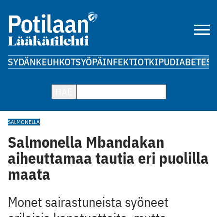
SYDÄN
KEUHKOT
SYÖPÄ
INFEKTIOT
KIPU
DIABETES
A
HAE
SALMONELLA
Salmonella Mbandakan
aiheuttamaa tautia eri puolilla
maata
Monet sairastuneista syöneet