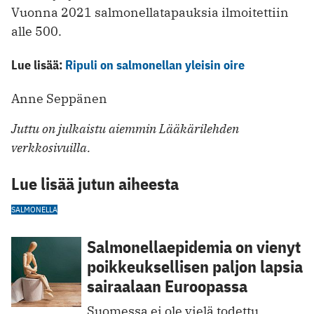
Vuonna 2021 salmonellatapauksia ilmoitettiin
alle 500.
Lue lisää:
Ripuli on salmonellan yleisin oire
Anne Seppänen
Juttu on julkaistu aiemmin Lääkärilehden
verkkosivuilla.
Lue lisää jutun aiheesta
SALMONELLA
Salmonellaepidemia on vienyt
poikkeuksellisen paljon lapsia
sairaalaan Euroopassa
Suomessa ei ole v ielä todettu