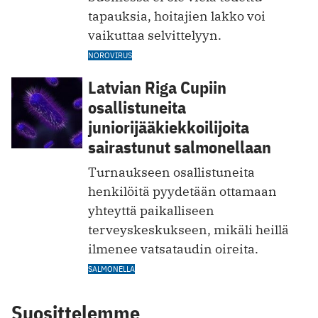
tapauksia, hoitajien lakko voi
vaikuttaa selvittelyyn.
NOROVIRUS
Latvian Riga Cupiin
osallistuneita
juniorijääkiekkoilijoita
sairastunut salmonellaan
Turnaukseen osallistuneita
henkilöitä pyydetään ottamaan
yhteyttä paikalliseen
terveyskeskukseen, mikäli heillä
ilmenee vatsataudin oireita.
SALMONELLA
Suosittelemme