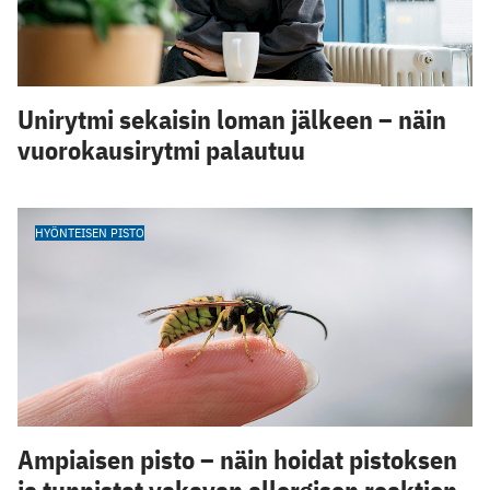
Unirytmi sekaisin loman jälkeen – näin
vuorokausirytmi palautuu
HYÖNTEISEN PISTO
Ampiaisen pisto – näin hoidat pistoksen
ja tunnistat vakavan allergisen reaktion