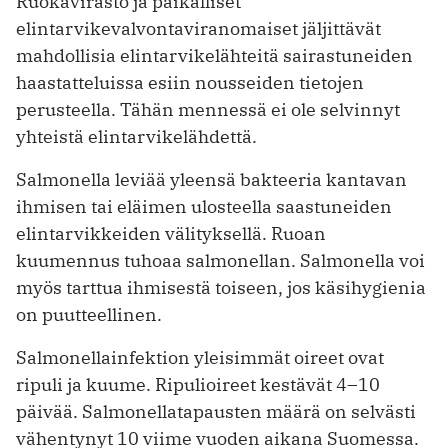
Ruokavirasto ja paikalliset
elintarvikevalvontaviranomaiset jäljittävät
mahdollisia elintarvikelähteitä sairastuneiden
haastatteluissa esiin nousseiden tietojen
perusteella. Tähän mennessä ei ole selvinnyt
yhteistä elintarvikelähdettä.
Salmonella leviää yleensä bakteeria kantavan
ihmisen tai eläimen ulosteella saastuneiden
elintarvikkeiden välityksellä. Ruoan
kuumennus tuhoaa salmonellan. Salmonella voi
myös tarttua ihmisestä toiseen, jos käsihygienia
on puutteellinen.
Salmonellainfektion yleisimmät oireet ovat
ripuli ja kuume. Ripulioireet kestävät 4–10
päivää. Salmonellatapausten määrä on selvästi
vähentynyt 10 viime vuoden aikana Suomessa.