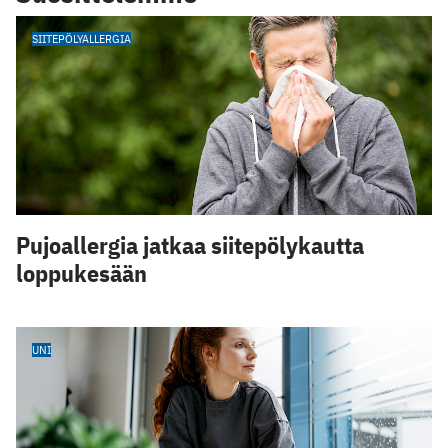
SIITEPÖLYALLERGIA
Pujoallergia jatkaa siitepölykautta
loppukesään
UNI