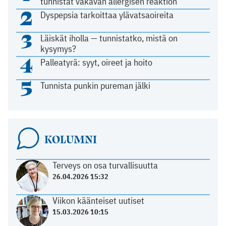
tunnistat vakavan allergisen reaktion
2
Dyspepsia tarkoittaa ylävatsaoireita
3
Läiskät iholla — tunnistatko, mistä on
kysymys?
4
Palleatyrä: syyt, oireet ja hoito
5
Tunnista punkin pureman jälki
KOLUMNI
Terveys on osa turvallisuutta
26.04.2026 15:32
Viikon käänteiset uutiset
15.03.2026 10:15