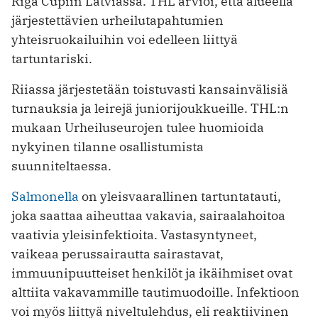
Riga Cupiin Latviassa. THL arvioi, että alueella
järjestettävien urheilutapahtumien
yhteisruokailuihin voi edelleen liittyä
tartuntariski.
Riiassa järjestetään toistuvasti kansainvälisiä
turnauksia ja leirejä juniorijoukkueille. THL:n
mukaan Urheiluseurojen tulee huomioida
nykyinen tilanne osallistumista
suunniteltaessa.
Salmonella
on yleisvaarallinen tartuntatauti,
joka saattaa aiheuttaa vakavia, sairaalahoitoa
vaativia yleisinfektioita. Vastasyntyneet,
vaikeaa perussairautta sairastavat,
immuunipuutteiset henkilöt ja ikäihmiset ovat
alttiita vakavammille tautimuodoille. Infektioon
voi myös liittyä niveltulehdus, eli reaktiivinen