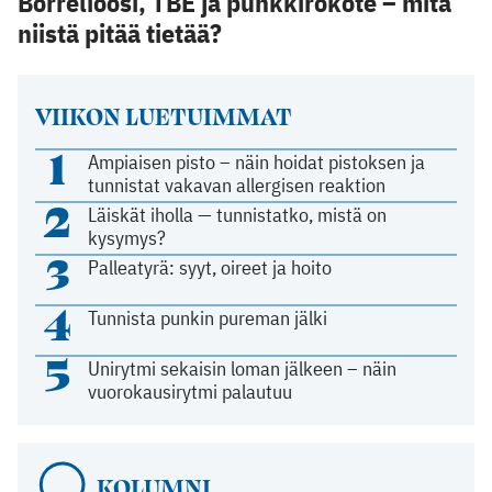
Borrelioosi, TBE ja punkkirokote – mitä
niistä pitää tietää?
VIIKON LUETUIMMAT
1
Ampiaisen pisto – näin hoidat pistoksen ja
tunnistat vakavan allergisen reaktion
2
Läiskät iholla — tunnistatko, mistä on
kysymys?
3
Palleatyrä: syyt, oireet ja hoito
4
Tunnista punkin pureman jälki
5
Unirytmi sekaisin loman jälkeen – näin
vuorokausirytmi palautuu
KOLUMNI