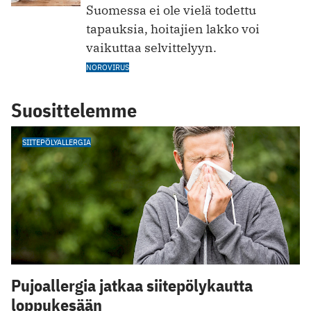
Suomessa ei ole v ielä todettu
tapauksia, hoitajien lakko voi
vaikuttaa selvittelyyn.
NOROVIRUS
Suosittelemme
SIITEPÖLYALLERGIA
Pujoallergia jatkaa siitepölykautta
loppukesään