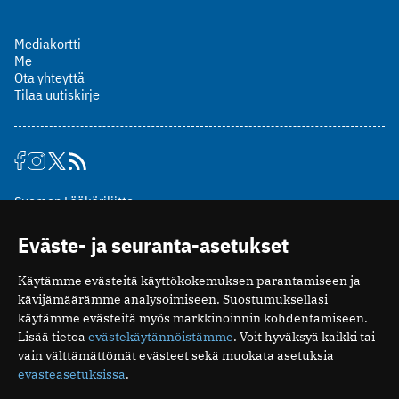
Mediakortti
Me
Ota yhteyttä
Tilaa uutiskirje
Suomen Lääkäriliitto
Mäkelänkatu 2, PL 49
Eväste- ja seuranta-asetukset
00510 Helsinki
puh. (09) 393 091
Käytämme evästeitä käyttökokemuksen parantamiseen ja
toimitus@potilaanlaakarilehti.fi
kävijämäärämme analysoimiseen. Suostumuksellasi
käytämme evästeitä myös markkinoinnin kohdentamiseen.
ISSN 2323-9476
Lisää tietoa
evästekäytännöistämme
. Voit hyväksyä kaikki tai
vain välttämättömät evästeet sekä muokata asetuksia
evästeasetuksissa
.