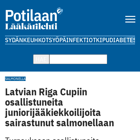
SYDÄN
KEUHKOT
SYÖPÄ
INFEKTIOT
KIPU
DIABETES
A
HAE
SALMONELLA
Latvian Riga Cupiin
osallistuneita
juniorijääkiekkoilijoita
sairastunut salmonellaan