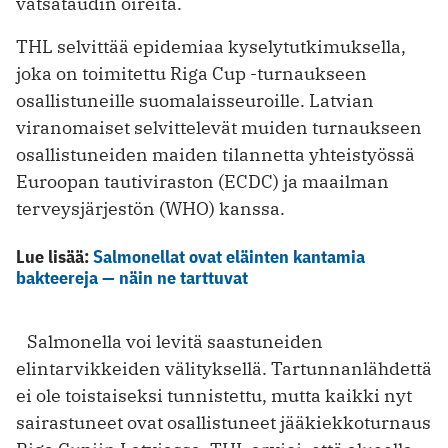
vatsataudin oireita.
THL selvittää epidemiaa kyselytutkimuksella,
joka on toimitettu Riga Cup -turnaukseen
osallistuneille suomalaisseuroille. Latvian
viranomaiset selvittelevät muiden turnaukseen
osallistuneiden maiden tilannetta yhteistyössä
Euroopan tautiviraston (ECDC) ja maailman
terveysjärjestön (WHO) kanssa.
Lue lisää:
Salmonellat ovat eläinten kantamia
bakteereja — näin ne tarttuvat
Salmonella voi levitä saastuneiden
elintarvikkeiden välityksellä. Tartunnanlähdettä
ei ole toistaiseksi tunnistettu, mutta kaikki nyt
sairastuneet ovat osallistuneet jääkiekkoturnaus