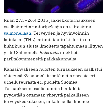
Riian 27.3–26.4.2015 jääkiekkoturnaukseen
osallistuneita junioripelaajia on sairastunut
salmonellaan.
Terveyden ja hyvinvoinnin
laitoksen (THL) tartuntatautirekisteriin on
huhtikuun alusta ilmoitettu tapahtumaan liittyen
yli 50 Salmonella
Enteritidis
infektiota
pariltakymmeneltä paikkakunnalta.
Kansainväliseen nuorten turnaukseen osallistui
yhteensä 39 suomalaisjoukkuetta useasta eri
urheiluseurasta eri puolelta Suomea.
Turnaukseen osallistuneita henkilöitä
pyydetään ottamaan yhteyttä paikalliseen
terveyskeskukseen, mikäli heillä ilmenee