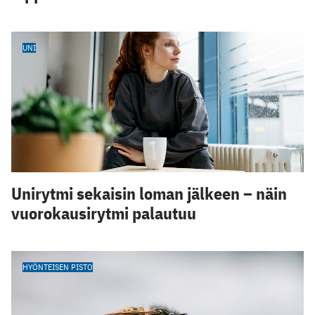
UNI
Unirytmi sekaisin loman jälkeen – näin
vuorokausirytmi palautuu
HYÖNTEISEN PISTO