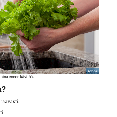
Adobe
 aina ennen käyttöä.
a?
raavasti:
ti