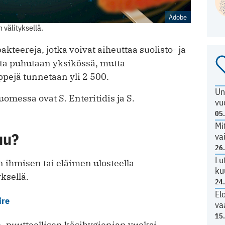
Adobe
välityksellä.
kteereja, jotka voivat aiheuttaa suolisto- ja
sta puhutaan yksikössä, mutta
pejä tunnetaan yli 2 500.
Un
omessa ovat S. Enteritidis ja S.
vu
05
Mi
uu?
va
26
Lu
 ihmisen tai eläimen ulosteella
ku
ksellä.
24
El
ire
va
15
n, puutteellisen käsihygienian vuoksi.