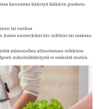
sissa kannattaa kääntyä lääkärin puoleen:
äinen tai vanhus
us, kuten esimerkiksi hiv-infektio tai maksan
määrätä salmonellan aiheuttaman infektion
lposti mikrobilääkitystä ei määrätä tautiin.