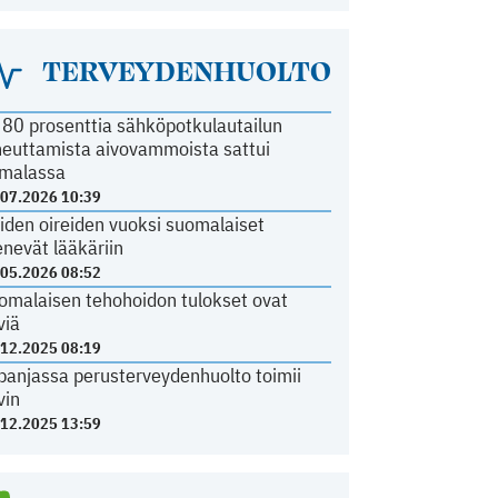
TERVEYDENHUOLTO
i 80 prosenttia sähköpotkulautailun
heuttamista aivovammoista sattui
malassa
.07.2026 10:39
iden oireiden vuoksi suomalaiset
nevät lääkäriin
.05.2026 08:52
omalaisen tehohoidon tulokset ovat
viä
.12.2025 08:19
panjassa perusterveydenhuolto toimii
vin
.12.2025 13:59