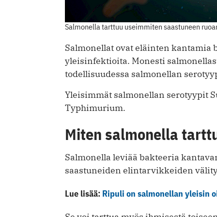
Salmonella tarttuu useimmiten saastuneen ruoan 
Salmonellat ovat eläinten kantamia ba
yleisinfektioita. Monesti salmonella
todellisuudessa salmonellan serotyyp
Yleisimmät salmonellan serotyypit Su
Typhimurium.
Miten salmonella tartt
Salmonella leviää bakteeria kantavan
saastuneiden elintarvikkeiden välity
Lue lisää:
Ripuli on salmonellan yleisin o
Se voi tarttua myös ihmisestä toisee