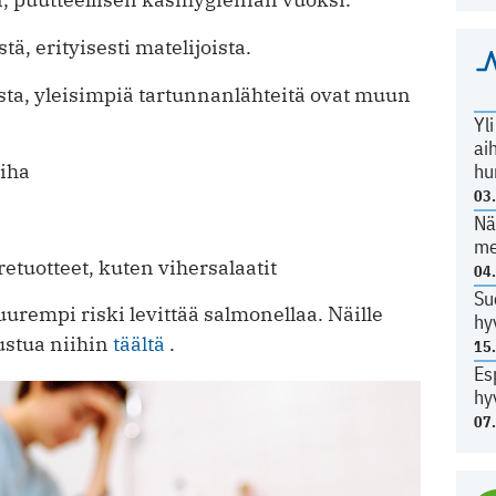
, erityisesti matelijoista.
sta, yleisimpiä tartunnanlähteitä ovat muun
Yl
ai
liha
hu
03
Nä
me
etuotteet, kuten vihersalaatit
04
Su
urempi riski levittää salmonellaa. Näille
hy
tustua niihin
täältä
.
15
Es
hy
07