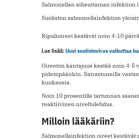
Salmonellan aiheuttaman infektion i
Suoliston salmonellainfektion yleisi
Ripulioireet kestävät noin 4-10 päiv
Lue lisää:
Uusi suolistovirus vaikuttaa b
Oireeton kantajuus kestää noin 4-5 vi
pidempäänkin. Sairastuneilla vastasy
kuukausia.
Noin 10 prosentille tartunnan saaneis
reaktiivinen niveltulehdus.
Milloin lääkäriin?
Salmonellainfektion oireet kestävät