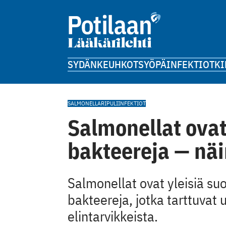
SYDÄN
KEUHKOT
SYÖPÄ
INFEKTIOT
KI
SALMONELLA
RIPULI
INFEKTIOT
Salmonellat ovat
bakteereja — näi
Salmonellat ovat yleisiä suo
bakteereja, jotka tarttuvat
elintarvikkeista.