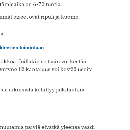
tämisaika on 6-72 tuntia.
mmät oireet ovat ripuli ja kuume.
ää.
akteerien toimintaan
ikkoa. Joillakin se tosin voi kestää
ntyneillä kantajuus voi kestää useita
ta aikuisista kehittyy jälkitautina
 muutamia päiviä eivätkä yleensä vaadi