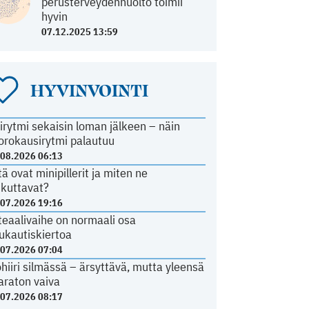
perusterveydenhuolto toimii
hyvin
07.12.2025 13:59
HYVINVOINTI
irytmi sekaisin loman jälkeen – näin
orokausirytmi palautuu
.08.2026 06:13
tä ovat minipillerit ja miten ne
ikuttavat?
.07.2026 19:16
teaalivaihe on normaali osa
ukautiskiertoa
.07.2026 07:04
ohiiri silmässä – ärsyttävä, mutta yleensä
araton vaiva
.07.2026 08:17