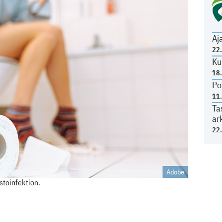
Aj
22
Ku
18
Po
11
Ta
ar
22
Adobe
stoinfektion.