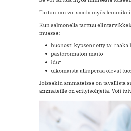
Tartunnan voi saada myös lemmikeistä
Kun salmonella tarttuu elintarvikkei
muassa:
huonosti kypsennetty tai raaka 
pastöroimaton maito
idut
ulkomaista alkuperää olevat tuor
Joissakin ammateissa on tavallista su
ammateille on erityisohjeita. Voit tu