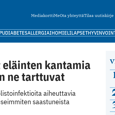
Mediakortti
Me
Ota yhteyttä
Tilaa uutiskirje
PU
DIABETES
ALLERGIA
IHO
MIELI
LAPSET
HYVINVOIN
V
 eläinten kantamia
n ne tarttuvat
listoinfektioita aiheuttavia
 useimmiten saastuneista