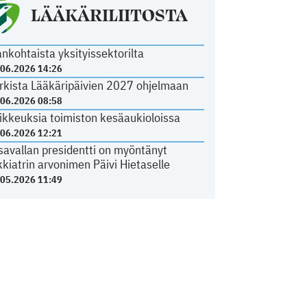
LÄÄKÄRILIITOSTA
ankohtaista yksityissektorilta
.06.2026 14:26
rkista Lääkäripäivien 2027 ohjelmaan
.06.2026 08:58
ikkeuksia toimiston kesäaukioloissa
.06.2026 12:21
savallan presidentti on myöntänyt
kkiatrin arvonimen Päivi Hietaselle
.05.2026 11:49