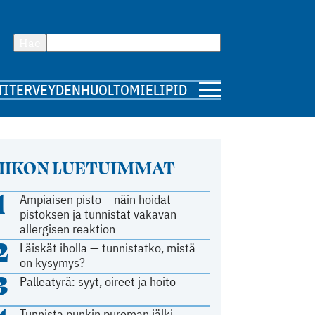
Hae
TI
TERVEYDENHUOLTO
MIELIPIDE
IIKON LUETUIMMAT
1
Ampiaisen pisto – näin hoidat
pistoksen ja tunnistat vakavan
allergisen reaktion
2
Läiskät iholla — tunnistatko, mistä
on kysymys?
3
Palleatyrä: syyt, oireet ja hoito
Tunnista punkin pureman jälki