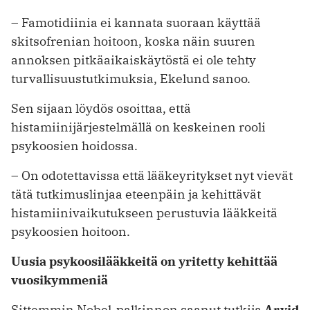
– Famotidiinia ei kannata suoraan käyttää
skitsofrenian hoitoon, koska näin suuren
annoksen pitkäaikaiskäytöstä ei ole tehty
turvallisuustutkimuksia, Ekelund sanoo.
Sen sijaan löydös osoittaa, että
histamiinijärjestelmällä on keskeinen rooli
psykoosien hoidossa.
– On odotettavissa että lääkeyritykset nyt vievät
tätä tutkimuslinjaa eteenpäin ja kehittävät
histamiinivaikutukseen perustuvia lääkkeitä
psykoosien hoitoon.
Uusia psykoosilääkkeitä on yritetty kehittää
vuosikymmeniä
Sittemmin Nobel-palkinnon saanut tutkija
Arvid