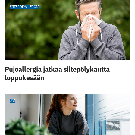
SIITEPÖLYALLERGIA
Pujoallergia jatkaa siitepölykautta
loppukesään
UNI