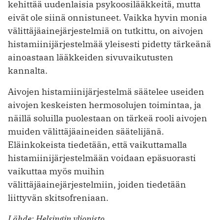
kehittää uudenlaisia psykoosilääkkeitä, mutta
eivät ole siinä onnistuneet. Vaikka hyvin monia
välittäjäainejärjestelmiä on tutkittu, on aivojen
histamiinijärjestelmää yleisesti pidetty tärkeänä
ainoastaan lääkkeiden sivuvaikutusten
kannalta.
Aivojen histamiinijärjestelmä säätelee useiden
aivojen keskeisten hermosolujen toimintaa, ja
näillä soluilla puolestaan on tärkeä rooli aivojen
muiden välittäjäaineiden säätelijänä.
Eläinkokeista tiedetään, että vaikuttamalla
histamiinijärjestelmään voidaan epäsuorasti
vaikuttaa myös muihin
välittäjäainejärjestelmiin, joiden tiedetään
liittyvän skitsofreniaan.
Lähde: Helsingin yliopisto