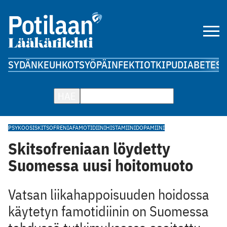
SYDÄN
KEUHKOT
SYÖPÄ
INFEKTIOT
KIPU
DIABETES
A
HAE
PSYKOOSI
SKITSOFRENIA
FAMOTIDIINI
HISTAMIINI
DOPAMIINI
Skitsofreniaan löydetty
Suomessa uusi hoitomuoto
Vatsan liikahappoisuuden hoidossa
käytetyn famotidiinin on Suomessa