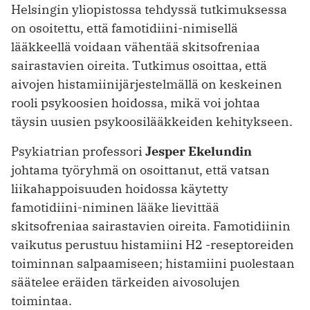
Helsingin yliopistossa tehdyssä tutkimuksessa
on osoitettu, että famotidiini-nimisellä
lääkkeellä voidaan vähentää skitsofreniaa
sairastavien oireita. Tutkimus osoittaa, että
aivojen histamiinijärjestelmällä on keskeinen
rooli psykoosien hoidossa, mikä voi johtaa
täysin uusien psykoosilääkkeiden kehitykseen.
Psykiatrian professori
Jesper Ekelundin
johtama työryhmä on osoittanut, että vatsan
liikahappoisuuden hoidossa käytetty
famotidiini-niminen lääke lievittää
skitsofreniaa sairastavien oireita. Famotidiinin
vaikutus perustuu histamiini H2 -reseptoreiden
toiminnan salpaamiseen; histamiini puolestaan
säätelee eräiden tärkeiden aivosolujen
toimintaa.