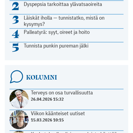
2
Dyspepsia tarkoittaa ylävatsaoireita
3
Läiskät iholla — tunnistatko, mistä on
kysymys?
4
Palleatyrä: syyt, oireet ja hoito
5
Tunnista punkin pureman jälki
KOLUMNI
Terveys on osa turvallisuutta
26.04.2026 15:32
Viikon käänteiset uutiset
15.03.2026 10:15