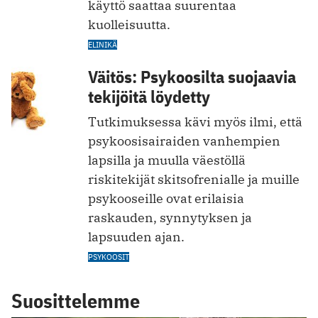
käyttö saattaa suurentaa
kuolleisuutta.
ELINIKÄ
Väitös: Psykoosilta suojaavia
tekijöitä löydetty
Tutkimuksessa kävi myös ilmi, että
psykoosisairaiden vanhempien
lapsilla ja muulla väestöllä
riskitekijät skitsofrenialle ja muille
psykooseille ovat erilaisia
raskauden, synnytyksen ja
lapsuuden ajan.
PSYKOOSIT
Suosittelemme