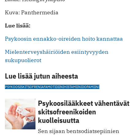
Kuva: Panthermedia
Lue lisää:
Psykoosin ennakko-oireiden hoito kannattaa
Mielenterveyshäiriöiden esiintyvyyden
sukupuolierot
Lue lisää jutun aiheesta
PSYKOOSI
SKITSOFRENIA
FAMOTIDIINI
HISTAMIINI
DOPAMIINI
Psykoosilääkkeet vähentävät
skitsofreenikoiden
kuolleisuutta
Sen sijaan bentsodiatsepiinien