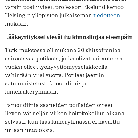
varsin positiiviset, professori Ekelund kertoo
Helsingin yliopiston julkaiseman
tiedotteen
mukaan.
Lääkeyritykset vievät tutkimuslinjaa eteenpäin
Tutkimuksessa oli mukana 30 skitsofreniaa
sairastavaa potilasta, jotka olivat sairautensa
vuoksi olleet työkyvyttömyyseläkkeellä
vähintään viisi vuotta. Potilaat jaettiin
satunnaistetusti famotidiini- ja
lumelääkeryhmään.
Famotidiinia saaneiden potilaiden oireet
lievenivät neljän viikon hoitokokeilun aikana
selvästi, kun taas lumeryhmässä ei havaittu
mitään muutoksia.