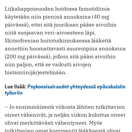
Liikahappoisuuden hoidossa famotidiinia
käytetään niin pieninä annoksina (40 mg
päivässä), ettei sitä juurikaan pääse aivoihin
niitä suojaavan veri-aivoesteen läpi.
Skitsofrenian hoitotutkimuksessa lääkettä
annettiin huomattavasti suurempina annoksina
(200 mg päivässä), jolloin sitä pääsi aivoihin
niin paljon, että se vaikutti aivojen
histamiinijärjestelmään.
Lue lisää:
Psykoosisairaudet yhteydessä epävakaisiin
työuriin
– Jo ensimmäisestä viikosta lähtien tutkittavien
oireet vähenivät, ja neljän viikon kuluttua oireet
olivat merkittävästi vähentyneet. Myös
tutkittavien omat kommentit lääkkeestä olivat