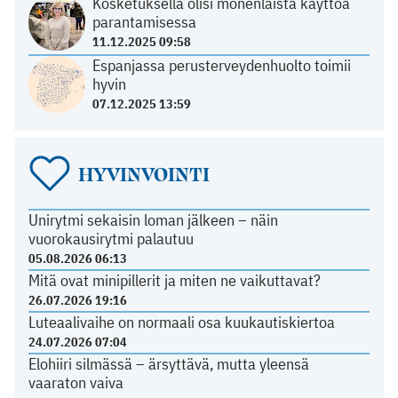
Kosketuksella olisi monenlaista käyttöä
parantamisessa
11.12.2025 09:58
Espanjassa perusterveydenhuolto toimii
hyvin
07.12.2025 13:59
HYVINVOINTI
Unirytmi sekaisin loman jälkeen – näin
vuorokausirytmi palautuu
05.08.2026 06:13
Mitä ovat minipillerit ja miten ne vaikuttavat?
26.07.2026 19:16
Luteaalivaihe on normaali osa kuukautiskiertoa
24.07.2026 07:04
Elohiiri silmässä – ärsyttävä, mutta yleensä
vaaraton vaiva