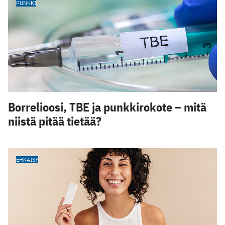
PUNKKI
Borrelioosi, TBE ja punkkirokote – mitä
niistä pitää tietää?
EHKÄISY