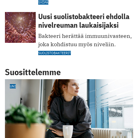
SYÖPÄ
Uusi suolistobakteeri ehdolla
nivelreuman laukaisijaksi
Bakteeri herättää immuunivasteen,
joka kohdistuu myös niveliin.
SUOLISTOBAKTEERIT
Suosittelemme
UNI