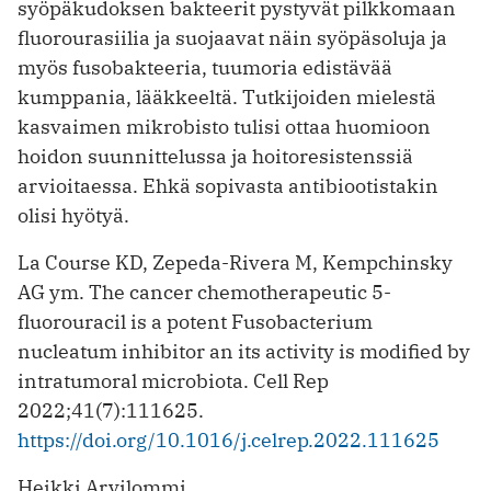
syöpäkudoksen bakteerit pystyvät pilkkomaan
fluorourasiilia ja suojaavat näin syöpäsoluja ja
myös fusobakteeria, tuumoria edistävää
kumppania, lääkkeeltä. Tutkijoiden mielestä
kasvaimen mikrobisto tulisi ottaa huomioon
hoidon suunnittelussa ja hoitoresistenssiä
arvioitaessa. Ehkä sopivasta antibiootistakin
olisi hyötyä.
La Course KD, Zepeda-Rivera M, Kempchinsky
AG ym. The cancer chemotherapeutic 5-
fluorouracil is a potent Fusobacterium
nucleatum inhibitor an its activity is modified by
intratumoral microbiota. Cell Rep
2022;41(7):111625.
https://doi.org/10.1016/j.celrep.2022.111625
Heikki Arvilommi