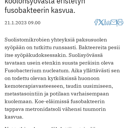
koolonsyövästä eristetyn
fusobakteerin kasvua.
21.1.2023 09.00
Suolistomikrobien yhteyksiä paksusuolen
syöpään on tutkittu runsaasti. Bakteereita pesii
itse syöpäkudoksessakin. Suolisyövässä
tavataan usein etenkin suusta peräisin oleva
Fusobacterium nucleatum. Aika yllättävästi sen
on todettu olevan kytköksissä huonoon
kemoterapiavasteeseen, taudin uusimiseen,
metastasointiin ja potilaan varhaisempaan
kuolemaan. Koe-eläimissä fusobakteerin
tappava metronidatsoli vähensi tuumorin
kasvua.