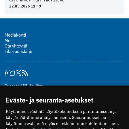
22.05.2026 11:49
Mediakortti
Me
Ota yhteyttä
Tilaa uutiskirje
Suomen Lääkäriliitto
Mäkelänkatu 2, PL 49
Eväste- ja seuranta-asetukset
00510 Helsinki
puh. (09) 393 091
Käytämme evästeitä käyttökokemuksen parantamiseen ja
toimitus@potilaanlaakarilehti.fi
kävijämäärämme analysoimiseen. Suostumuksellasi
käytämme evästeitä myös markkinoinnin kohdentamiseen.
ISSN 2323-9476