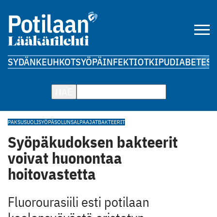
SYDÄN
KEUHKOT
SYÖPÄ
INFEKTIOT
KIPU
DIABETES
A
HAE
PAKSUSUOLISYÖPÄ
SOLUNSALPAAJAT
BAKTEERIT
Syöpäkudoksen bakteerit
voivat huonontaa
hoitovastetta
Fluorourasiili esti potilaan