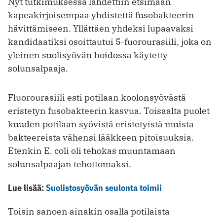
Nyt tutkimuksessa lähdettiin etsimään
kapeakirjoisempaa yhdistettä fusobakteerin
hävittämiseen. Yllättäen yhdeksi lupaavaksi
kandidaatiksi osoittautui 5-fuorourasiili, joka on
yleinen suolisyövän hoidossa käytetty
solunsalpaaja.
Fluorourasiili esti potilaan koolonsyövästä
eristetyn fusobakteerin kasvua. Toisaalta puolet
kuuden potilaan syövistä eristetyistä muista
bakteereista vähensi lääkkeen pitoisuuksia.
Etenkin E. coli oli tehokas muuntamaan
solunsalpaajan tehottomaksi.
Lue lisää:
Suolistosyövän seulonta toimii
Toisin sanoen ainakin osalla potilaista