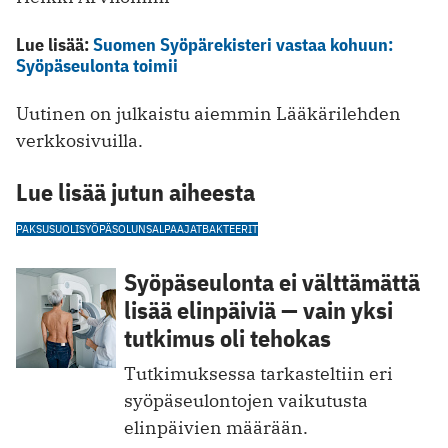
Lue lisää:
Suomen Syöpärekisteri vastaa kohuun:
Syöpäseulonta toimii
Uutinen on julkaistu aiemmin Lääkärilehden
verkkosivuilla.
Lue lisää jutun aiheesta
PAKSUSUOLISYÖPÄ
SOLUNSALPAAJAT
BAKTEERIT
Syöpäseulonta ei välttämättä
lisää elinpäiviä — vain yksi
tutkimus oli tehokas
Tutkimuksessa tarkasteltiin eri
syöpäseulontojen vaikutusta
elinpäivien määrään.