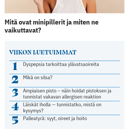
Mitä ovat minipillerit ja miten ne
vaikuttavat?
VIIKON LUETUIMMAT
1
Dyspepsia tarkoittaa ylävatsaoireita
2
Mikä on silsa?
3
Ampiaisen pisto – näin hoidat pistoksen ja
tunnistat vakavan allergisen reaktion
4
Läiskät iholla — tunnistatko, mistä on
kysymys?
5
Palleatyrä: syyt, oireet ja hoito