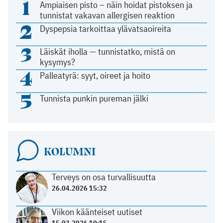
1
Ampiaisen pisto – näin hoidat pistoksen ja
tunnistat vakavan allergisen reaktion
2
Dyspepsia tarkoittaa ylävatsaoireita
3
Läiskät iholla — tunnistatko, mistä on
kysymys?
4
Palleatyrä: syyt, oireet ja hoito
5
Tunnista punkin pureman jälki
KOLUMNI
Terveys on osa turvallisuutta
26.04.2026 15:32
Viikon käänteiset uutiset
15.03.2026 10:15