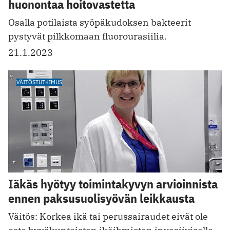
huonontaa hoitovastetta
Osalla potilaista syöpäkudoksen bakteerit
pystyvät pilkkomaan fluorourasiilia.
21.1.2023
VÄITÖSTUTKIMUS
Iäkäs hyötyy toimintakyvyn arvioinnista
ennen paksusuolisyövän leikkausta
Väitös: Korkea ikä tai perussairaudet eivät ole