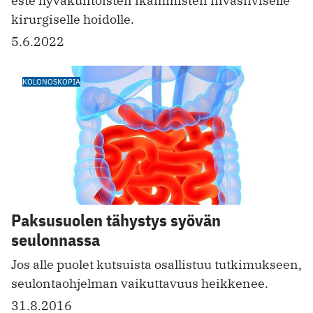
este hyväkuntoisten ikäihmisten invasiiviselle
kirurgiselle hoidolle.
5.6.2022
KOLONOSKOPIA
Paksusuolen tähystys syövän
seulonnassa
Jos alle puolet kutsuista osallistuu tutkimukseen,
seulontaohjelman vaikuttavuus heikkenee.
31.8.2016