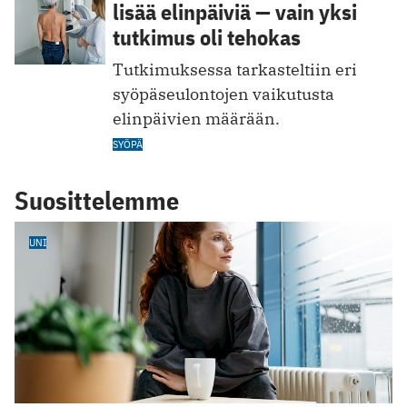
lisää elinpäiviä — vain yksi
tutkimus oli tehokas
Tutkimuksessa tarkasteltiin eri
syöpäseulontojen vaikutusta
elinpäivien määrään.
SYÖPÄ
Suosittelemme
UNI