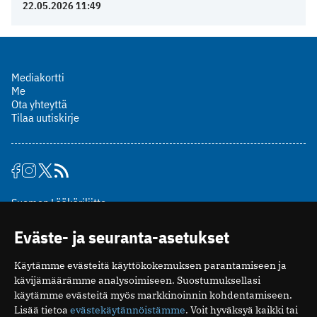
22.05.2026 11:49
Mediakortti
Me
Ota yhteyttä
Tilaa uutiskirje
Suomen Lääkäriliitto
Mäkelänkatu 2, PL 49
Eväste- ja seuranta-asetukset
00510 Helsinki
puh. (09) 393 091
Käytämme evästeitä käyttökokemuksen parantamiseen ja
toimitus@potilaanlaakarilehti.fi
kävijämäärämme analysoimiseen. Suostumuksellasi
käytämme evästeitä myös markkinoinnin kohdentamiseen.
ISSN 2323-9476
Lisää tietoa
evästekäytännöistämme
. Voit hyväksyä kaikki tai