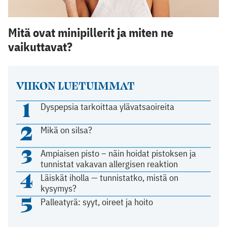
Mitä ovat minipillerit ja miten ne
vaikuttavat?
VIIKON LUETUIMMAT
1
Dyspepsia tarkoittaa ylävatsaoireita
2
Mikä on silsa?
3
Ampiaisen pisto – näin hoidat pistoksen ja
tunnistat vakavan allergisen reaktion
4
Läiskät iholla — tunnistatko, mistä on
kysymys?
5
Palleatyrä: syyt, oireet ja hoito