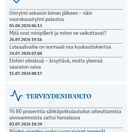
Unirytmi sekaisin loman jälkeen – näin
vuorokausirytmi palautuu
05.08.2026 06:13
Mitä ovat minipillerit ja miten ne vaikuttavat?
26.07.2026 19:16
Luteaalivaihe on normaali osa kuukautiskiertoa
24.07.2026 07:04
Elohiiri silmässä – ärsyttävä, mutta yleensä
vaaraton vaiva
15.07.2026 08:17
TERVEYDENHUOLTO
Yli 80 prosenttia sähköpotkulautailun aiheuttamista
aivovammoista sattui humalassa
03.07.2026 10:39
Näiden oireiden vuoksi suomalaiset menevät