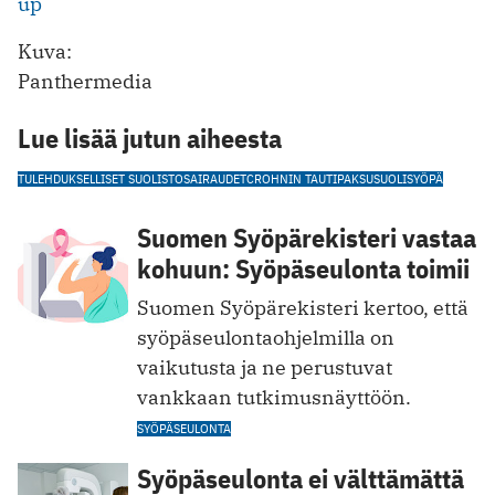
up
Kuva:
Panthermedia
Lue lisää jutun aiheesta
TULEHDUKSELLISET SUOLISTOSAIRAUDET
CROHNIN TAUTI
PAKSUSUOLISYÖPÄ
Suomen Syöpärekisteri vastaa
kohuun: Syöpäseulonta toimii
Suomen Syöpärekisteri kertoo, että
syöpäseulontaohjelmilla on
vaikutusta ja ne perustuvat
vankkaan tutkimusnäyttöön.
SYÖPÄSEULONTA
Syöpäseulonta ei välttämättä