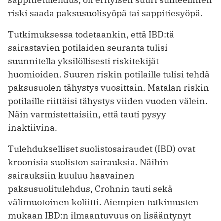
riski saada paksusuolisyöpä tai sappitiesyöpä.
Tutkimuksessa todetaankin, että IBD:tä
sairastavien potilaiden seuranta tulisi
suunnitella yksilöllisesti riskitekijät
huomioiden. Suuren riskin potilaille tulisi tehdä
paksusuolen tähystys vuosittain. Matalan riskin
potilaille riittäisi tähystys viiden vuoden välein.
Näin varmistettaisiin, että tauti pysyy
inaktiivina.
Tulehdukselliset suolistosairaudet (IBD) ovat
kroonisia suoliston sairauksia. Näihin
sairauksiin kuuluu haavainen
paksusuolitulehdus, Crohnin tauti sekä
välimuotoinen koliitti. Aiempien tutkimusten
mukaan IBD:n ilmaantuvuus on lisääntynyt