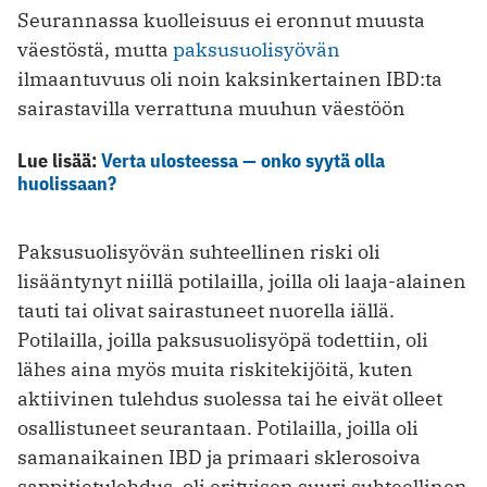
Seurannassa kuolleisuus ei eronnut muusta
väestöstä, mutta
paksusuolisyövän
ilmaantuvuus oli noin kaksinkertainen IBD:ta
sairastavilla verrattuna muuhun väestöön
Lue lisää:
Verta ulosteessa — onko syytä olla
huolissaan?
Paksusuolisyövän suhteellinen riski oli
lisääntynyt niillä potilailla, joilla oli laaja-alainen
tauti tai olivat sairastuneet nuorella iällä.
Potilailla, joilla paksusuolisyöpä todettiin, oli
lähes aina myös muita riskitekijöitä, kuten
aktiivinen tulehdus suolessa tai he eivät olleet
osallistuneet seurantaan. Potilailla, joilla oli
samanaikainen IBD ja primaari sklerosoiva
sappitietulehdus, oli erityisen suuri suhteellinen