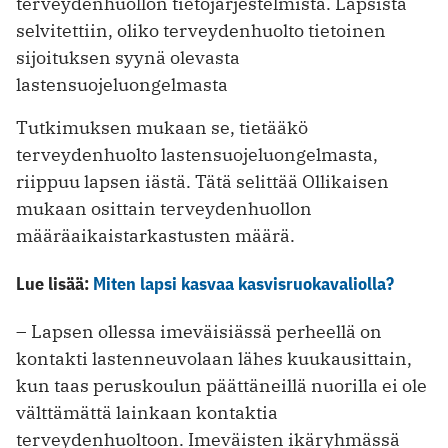
terveydenhuollon tietojärjestelmistä. Lapsista
selvitettiin, oliko terveydenhuolto tietoinen
sijoituksen syynä olevasta
lastensuojeluongelmasta
Tutkimuksen mukaan se, tietääkö
terveydenhuolto lastensuojeluongelmasta,
riippuu lapsen iästä. Tätä selittää Ollikaisen
mukaan osittain terveydenhuollon
määräaikaistarkastusten määrä.
Lue lisää:
Miten lapsi kasvaa kasvisruokavaliolla?
– Lapsen ollessa imeväisiässä perheellä on
kontakti lastenneuvolaan lähes kuukausittain,
kun taas peruskoulun päättäneillä nuorilla ei ole
välttämättä lainkaan kontaktia
terveydenhuoltoon. Imeväisten ikäryhmässä