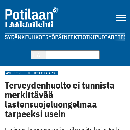
SYDÄN
KEUHKOT
SYÖPÄ
INFEKTIOT
KIPU
DIABETES
A
HAE
LASTENSUOJELU
TIETOSUOJA
LAPSET
Terveydenhuolto ei tunnista
merkittävää
lastensuojeluongelmaa
tarpeeksi usein