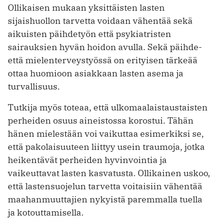
Ollikaisen mukaan yksittäisten lasten
sijaishuollon tarvetta voidaan vähentää sekä
aikuisten päihdetyön että psykiatristen
sairauksien hyvän hoidon avulla. Sekä päihde-
että mielenterveystyössä on erityisen tärkeää
ottaa huomioon asiakkaan lasten asema ja
turvallisuus.
Tutkija myös toteaa, että ulkomaalaistaustaisten
perheiden osuus aineistossa korostui. Tähän
hänen mielestään voi vaikuttaa esimerkiksi se,
että pakolaisuuteen liittyy usein traumoja, jotka
heikentävät perheiden hyvinvointia ja
vaikeuttavat lasten kasvatusta. Ollikainen uskoo,
että lastensuojelun tarvetta voitaisiin vähentää
maahanmuuttajien nykyistä paremmalla tuella
ja kotouttamisella.