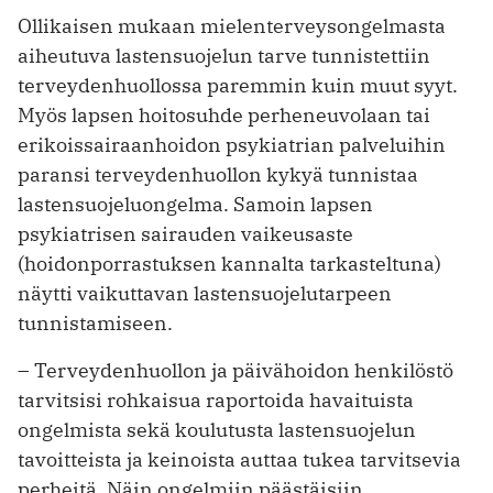
Ollikaisen mukaan mielenterveysongelmasta
aiheutuva lastensuojelun tarve tunnistettiin
terveydenhuollossa paremmin kuin muut syyt.
Myös lapsen hoitosuhde perheneuvolaan tai
erikoissairaanhoidon psykiatrian palveluihin
paransi terveydenhuollon kykyä tunnistaa
lastensuojeluongelma. Samoin lapsen
psykiatrisen sairauden vaikeusaste
(hoidonporrastuksen kannalta tarkasteltuna)
näytti vaikuttavan lastensuojelutarpeen
tunnistamiseen.
– Terveydenhuollon ja päivähoidon henkilöstö
tarvitsisi rohkaisua raportoida havaituista
ongelmista sekä koulutusta lastensuojelun
tavoitteista ja keinoista auttaa tukea tarvitsevia
perheitä. Näin ongelmiin päästäisiin