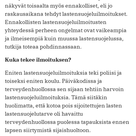
näkyvät toisaalta myös ennakolliset, eli jo
raskausaikana tehdyt lastensuojeluilmoitukset.
Ennakollisten lastensuojeluilmoitusten
yhteydessä perheen ongelmat ovat vaikeampia
ja ilmeisempiä kuin muussa lastensuojelussa,
tutkija toteaa pohdinnassaan.
Kuka tekee ilmoituksen?
Eniten lastensuojeluilmoituksia teki poliisi ja
toiseksi eniten koulu. Päiväkodissa ja
terveydenhuollossa sen sijaan tehtiin harvoin
lastensuojeluilmoituksia. Tämä siitäkin
huolimatta, että kotoa pois sijoitettujen lasten
lastensuojelutarve oli havaittu
terveydenhuollossa puolessa tapauksista ennen
lapsen siirtymistä sijaishuoltoon.