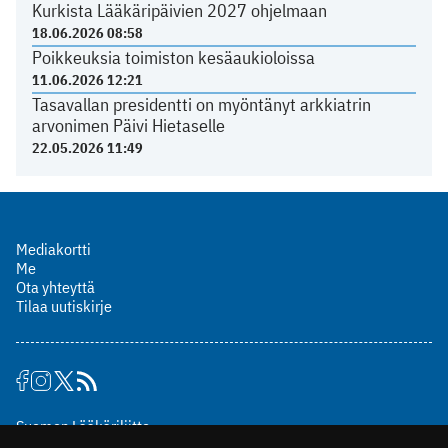
Kurkista Lääkäripäivien 2027 ohjelmaan
18.06.2026 08:58
Poikkeuksia toimiston kesäaukioloissa
11.06.2026 12:21
Tasavallan presidentti on myöntänyt arkkiatrin
arvonimen Päivi Hietaselle
22.05.2026 11:49
Mediakortti
Me
Ota yhteyttä
Tilaa uutiskirje
Suomen Lääkäriliitto