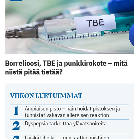
Borrelioosi, TBE ja punkkirokote – mitä
niistä pitää tietää?
VIIKON LUETUIMMAT
1
Ampiaisen pisto – näin hoidat pistoksen ja
tunnistat vakavan allergisen reaktion
2
Dyspepsia tarkoittaa ylävatsaoireita
Läiskät iholla — tunnistatko, mistä on