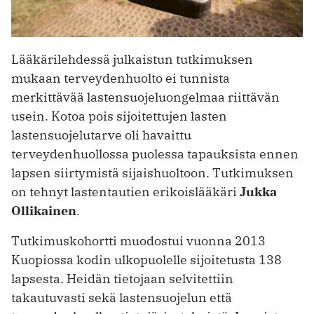
Lääkärilehdessä julkaistun tutkimuksen
mukaan terveydenhuolto ei tunnista
merkittävää lastensuojeluongelmaa riittävän
usein. Kotoa pois sijoitettujen lasten
lastensuojelutarve oli havaittu
terveydenhuollossa puolessa tapauksista ennen
lapsen siirtymistä sijaishuoltoon. Tutkimuksen
on tehnyt lastentautien erikoislääkäri
Jukka
Ollikainen
.
Tutkimuskohortti muodostui vuonna 2013
Kuopiossa kodin ulkopuolelle sijoitetusta 138
lapsesta. Heidän tietojaan selvitettiin
takautuvasti sekä lastensuojelun että