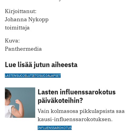
Kirjoittanut:
Johanna Nykopp
toimittaja
Kuva:
Panthermedia
Lue lisää jutun aiheesta
LASTENSUOJELU
TIETOSUOJA
LAPSET
Lasten influenssarokotus
päiväkoteihin?
Vain kolmasosa pikkulapsista saa
kausi-influenssarokotuksen.
INFLUENSSAROKOTUS