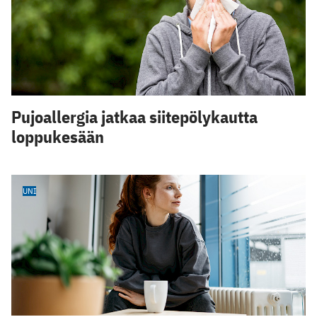
Pujoallergia jatkaa siitepölykautta
loppukesään
UNI