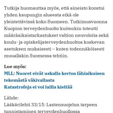
Tutkija huomauttaa myös, että aineisto koostui
yhden kaupungin alueesta eikä ole
yleistettävissä koko Suomeen. Tutkimusvuonna
Kuopion terveydenhuolto kuitenkin toteutti
määräaikaistarkastukset valtion neuvoloita sekä
koulu- ja opiskelijaterveydenhuoltoa koskevan
asetuksen mukaisesti – kuten todennäköisesti
muuallakin Suomessa tehtiin.
Lue myös:
MLL: Nuoret eivät uskalla kertoa lähiaikuisen
tekemästä väkivallasta
Katastrofeja ei voi lailla kieltää
Lähde:
Lääkärilehti 33/15: Lastensuojelun tarpeen
tunnistaminen terveydenhuollossa