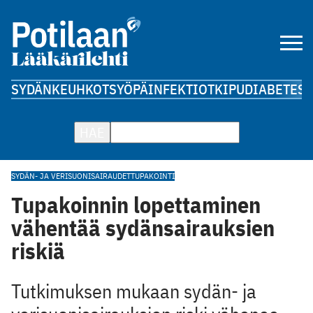
SYDÄN
KEUHKOT
SYÖPÄ
INFEKTIOT
KIPU
DIABETES
A
HAE
SYDÄN- JA VERISUONISAIRAUDET
TUPAKOINTI
Tupakoinnin lopettaminen
vähentää sydänsairauksien
riskiä
Tutkimuksen mukaan sydän- ja