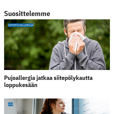
Suosittelemme
SIITEPÖLYALLERGIA
Pujoallergia jatkaa siitepölykautta
loppukesään
UNI