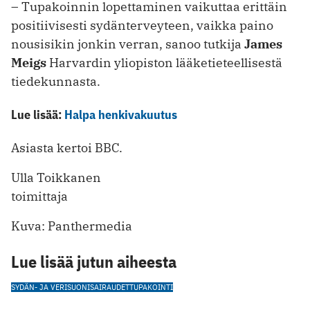
– Tupakoinnin lopettaminen vaikuttaa erittäin
positiivisesti sydänterveyteen, vaikka paino
nousisikin jonkin verran, sanoo tutkija
James
Meigs
Harvardin yliopiston lääketieteellisestä
tiedekunnasta.
Lue lisää:
Halpa henkivakuutus
Asiasta kertoi BBC.
Ulla Toikkanen
toimittaja
Kuva: Panthermedia
Lue lisää jutun aiheesta
SYDÄN- JA VERISUONISAIRAUDET
TUPAKOINTI