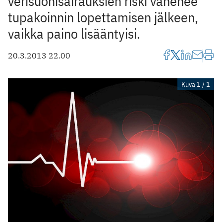
verisuonisairauksien riski vähenee
tupakoinnin lopettamisen jälkeen,
vaikka paino lisääntyisi.
20.3.2013 22.00
Kuva 1 / 1