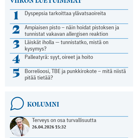
1
Dyspepsia tarkoittaa ylävatsaoireita
2
Ampiaisen pisto – näin hoidat pistoksen ja
tunnistat vakavan allergisen reaktion
3
Läiskät iholla — tunnistatko, mistä on
kysymys?
4
Palleatyrä: syyt, oireet ja hoito
5
Borrelioosi, TBE ja punkkirokote – mitä niistä
pitää tietää?
KOLUMNI
Terveys on osa turvallisuutta
26.04.2026 15:32