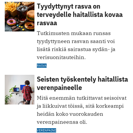
Tyydyttynyt rasva on
terveydelle haitallista kovaa
rasvaa
Tutkimusten mukaan runsas
tyydyttyneen rasvan saanti voi
lisätä riskiä sairastua sydän- ja
verisuonitauteihin.
RASVA
Seisten työskentely haitallista
verenpaineelle
Mitä enemmän tutkittavat seisoivat
ja liikkuivat töissä, sitä korkeampi
heidän koko vuorokauden
verenpaineensa oli.
VERENPAINE