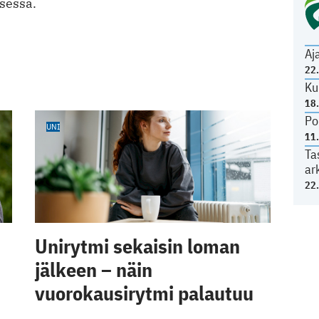
sessa.
Aj
22
Ku
18
Po
UNI
11
Ta
ar
22
Unirytmi sekaisin loman
jälkeen – näin
vuorokausirytmi palautuu