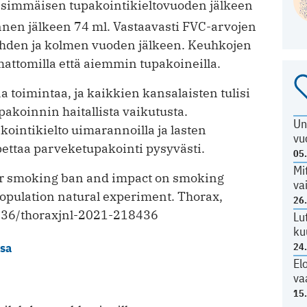
ensimmäisen tupakointikieltovuoden jälkeen
nnen jälkeen 74 ml. Vastaavasti FVC-arvojen
kahden ja kolmen vuoden jälkeen. Keuhkojen
attomilla että aiemmin tupakoineilla.
aa toimintaa, ja kaikkien kansalaisten tulisi
akoinnin haitallista vaikutusta.
Un
ointikielto uimarannoilla ja lasten
vu
opettaa parveketupakointi pysyvästi.
05
Mi
r smoking ban and impact on smoking
va
population natural experiment. Thorax,
26
1136/thoraxjnl-2021-218436
Lu
ku
ssa
24
El
va
15