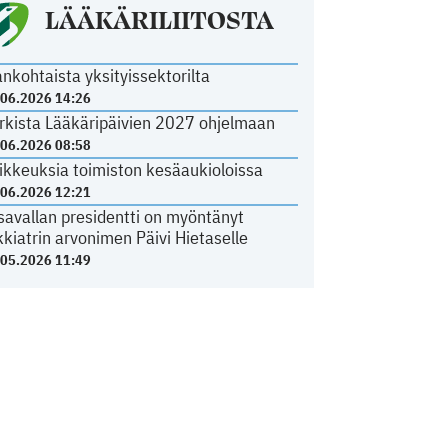
LÄÄKÄRILIITOSTA
ankohtaista yksityissektorilta
.06.2026 14:26
rkista Lääkäripäivien 2027 ohjelmaan
.06.2026 08:58
ikkeuksia toimiston kesäaukioloissa
.06.2026 12:21
savallan presidentti on myöntänyt
kkiatrin arvonimen Päivi Hietaselle
.05.2026 11:49