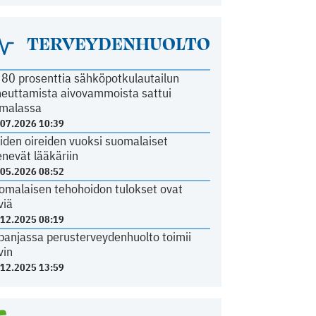
TERVEYDENHUOLTO
i 80 prosenttia sähköpotkulautailun
heuttamista aivovammoista sattui
malassa
.07.2026 10:39
iden oireiden vuoksi suomalaiset
nevät lääkäriin
.05.2026 08:52
omalaisen tehohoidon tulokset ovat
viä
.12.2025 08:19
panjassa perusterveydenhuolto toimii
vin
.12.2025 13:59