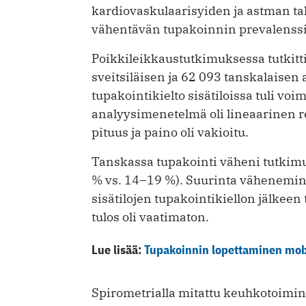
kardiovaskulaarisyiden ja astman taki
vähentävän tupakoinnin prevalenssi
Poikkileikkaustutkimuksessa tutkit
sveitsiläisen ja 62 093 tanskalaisen
tupakointikielto sisätiloissa tuli voi
analyysimenetelmä oli lineaarinen re
pituus ja paino oli vakioitu.
Tanskassa tupakointi väheni tutkim
% vs. 14–19 %). Suurinta väheneminen
sisätilojen tupakointikiellon jälkeen
tulos oli vaatimaton.
Lue lisää:
Tupakoinnin lopettaminen mob
Spirometrialla mitattu keuhkotoiminta