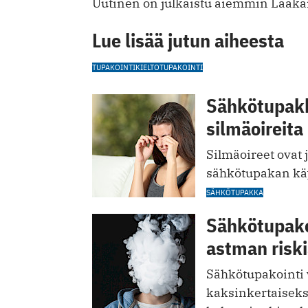
Uutinen on julkaistu aiemmin Lääkär
Lue lisää jutun aiheesta
TUPAKOINTIKIELTO
TUPAKOINTI
Sähkötupakk
silmäoireita
Silmäoireet ovat 
sähkötupakan käy
SÄHKÖTUPAKKA
Sähkötupakoi
astman risk
Sähkötupakointi v
kaksinkertaiseks