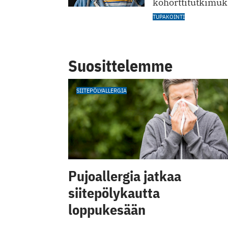
kohorttitutkimuk
TUPAKOINTI
Suosittelemme
SIITEPÖLYALLERGIA
Pujoallergia jatkaa
siitepölykautta
loppukesään