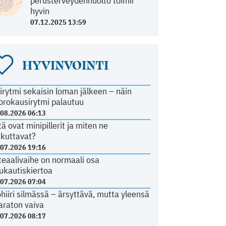
perusterveydenhuolto toimii
hyvin
07.12.2025 13:59
HYVINVOINTI
irytmi sekaisin loman jälkeen – näin
orokausirytmi palautuu
.08.2026 06:13
tä ovat minipillerit ja miten ne
ikuttavat?
.07.2026 19:16
teaalivaihe on normaali osa
ukautiskiertoa
.07.2026 07:04
ohiiri silmässä – ärsyttävä, mutta yleensä
araton vaiva
.07.2026 08:17