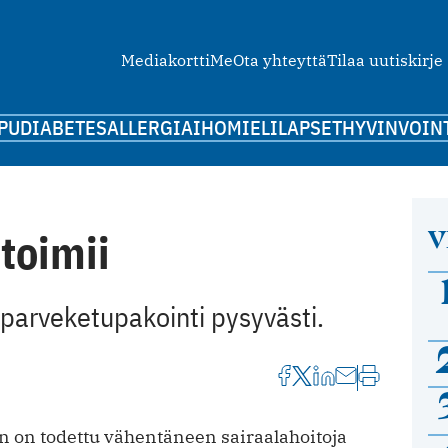
Mediakortti
Me
Ota yhteyttä
Tilaa uutiskirje
PU
DIABETES
ALLERGIA
IHO
MIELI
LAPSET
HYVINVOIN
V
toimii
parveketupakointi pysyvästi.
n on todettu vähentäneen sairaalahoitoja