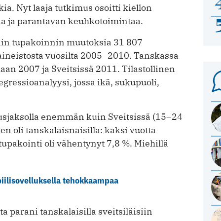
a. Nyt laaja tutkimus osoitti kiellon
a ja parantavan keuhkotoimintaa.
tiin tupakoinnin muutoksia 31 807
 aineistosta vuosilta 2005–2010. Tanskassa
maan 2007 ja Sveitsissä 2011. Tilastollinen
gressioanalyysi, jossa ikä, sukupuoli,
usjaksolla enemmän kuin Sveitsissä (15–24
 oli tanskalaisnaisilla: kaksi vuotta
 tupakointi oli vähentynyt 7,8 %. Miehillä
iilisovelluksella tehokkaampaa
 parani tanskalaisilla sveitsiläisiin