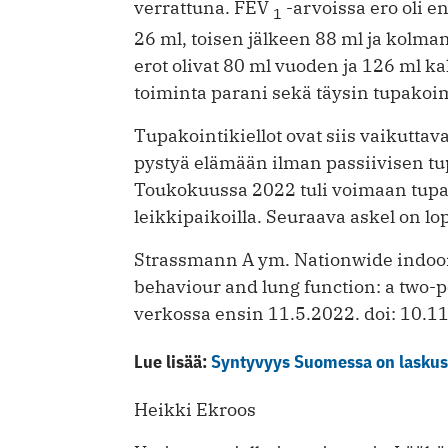
verrattuna. FEV
-arvoissa ero oli 
1
26 ml, toisen jälkeen 88 ml ja kolma
erot olivat 80 ml vuoden ja 126 ml 
toiminta parani sekä täysin tupakoim
Tupakointikiellot ovat siis vaikuttav
pystyä elämään ilman passiivisen tup
Toukokuussa 2022 tuli voimaan tupak
leikkipaikoilla. Seuraava askel on l
Strassmann A ym. Nationwide indoo
behaviour and lung function: a two-
verkossa ensin 11.5.2022. doi: 10.
Lue lisää:
Syntyvyys Suomessa on lasku
Heikki Ekroos