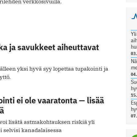
ilehden verkkosivuilla.
Yl
ai
a ja savukkeet aiheuttavat
hu
03
Nä
me
jälleen yksi hyvä syy lopettaa tupakointi ja
04
ttö.
Su
hy
15
nti ei ole vaaratonta — lisää
Es
iä
hy
07
oi lisätä astmakohtauksen riskiä yli
i selvisi kanadalaisessa