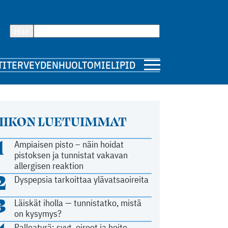
Hae
TI
TERVEYDENHUOLTO
MIELIPIDE
IIKON LUETUIMMAT
1
Ampiaisen pisto – näin hoidat
pistoksen ja tunnistat vakavan
allergisen reaktion
2
Dyspepsia tarkoittaa ylävatsaoireita
3
Läiskät iholla — tunnistatko, mistä
on kysymys?
Palleatyrä: syyt, oireet ja hoito