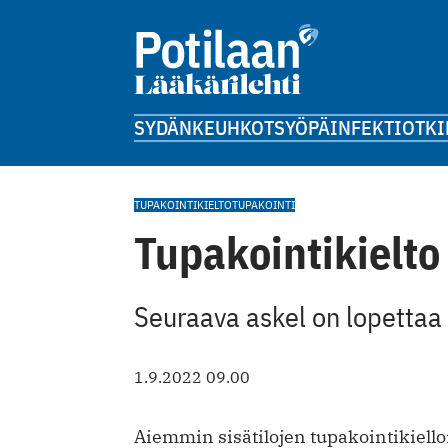
SYDÄN
KEUHKOT
SYÖPÄ
INFEKTIOT
KI
TUPAKOINTIKIELTO
TUPAKOINTI
Tupakointikielto 
Seuraava askel on lopettaa 
1.9.2022 09.00
Aiemmin sisätilojen tupakointikiello