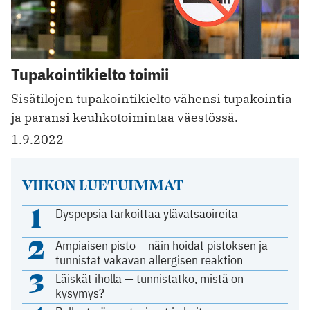
Tupakointikielto toimii
Sisätilojen tupakointikielto vähensi tupakointia
ja paransi keuhkotoimintaa väestössä.
1.9.2022
VIIKON LUETUIMMAT
1
Dyspepsia tarkoittaa ylävatsaoireita
2
Ampiaisen pisto – näin hoidat pistoksen ja
tunnistat vakavan allergisen reaktion
3
Läiskät iholla — tunnistatko, mistä on
kysymys?