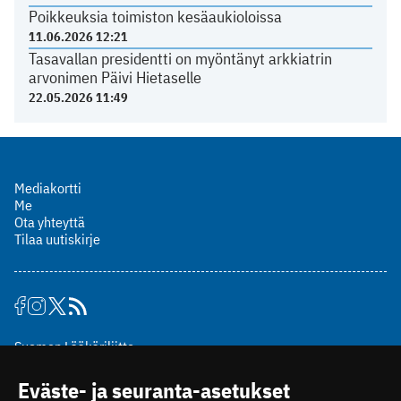
Poikkeuksia toimiston kesäaukioloissa
11.06.2026 12:21
Tasavallan presidentti on myöntänyt arkkiatrin
arvonimen Päivi Hietaselle
22.05.2026 11:49
Mediakortti
Me
Ota yhteyttä
Tilaa uutiskirje
Suomen Lääkäriliitto
Mäkelänkatu 2, PL 49
Eväste- ja seuranta-asetukset
00510 Helsinki