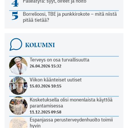
4
Palleatyrä: syyt, oireet ja hoito
5
Borrelioosi, TBE ja punkkirokote – mitä niistä
pitää tietää?
KOLUMNI
Terveys on osa turvallisuutta
26.04.2026 15:32
Viikon käänteiset uutiset
15.03.2026 10:15
Kosketuksella olisi monenlaista käyttöä
parantamisessa
11.12.2025 09:58
Espanjassa perusterveydenhuolto toimii
hyvin