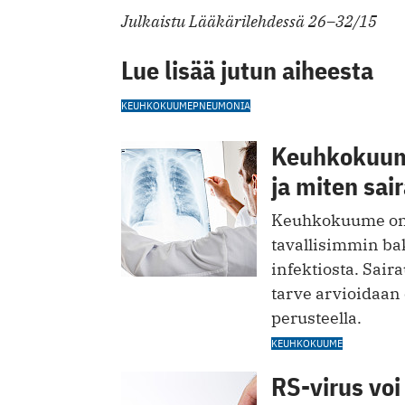
Julkaistu Lääkärilehdessä 26–32/15
Lue lisää jutun aiheesta
KEUHKOKUUME
PNEUMONIA
Keuhkokuume 
ja miten sai
Keuhkokuume on 
tavallisimmin ba
infektiosta. Saira
tarve arvioidaan 
perusteella.
KEUHKOKUUME
RS-virus voi