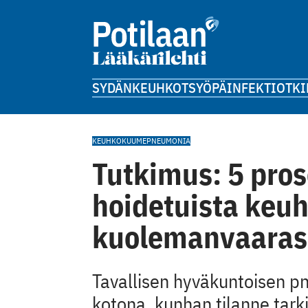
SYDÄN
KEUHKOT
SYÖPÄ
INFEKTIOT
KI
KEUHKOKUUME
PNEUMONIA
Tutkimus: 5 pros
hoidetuista keu
kuolemanvaaras
Tavallisen hyväkuntoisen p
kotona, kunhan tilanne tar