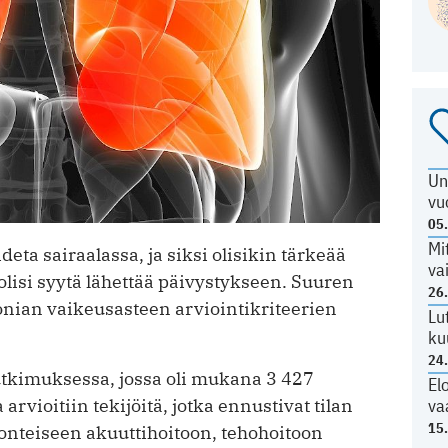
Un
vu
05
Mi
deta sairaalassa, ja siksi olisikin tärkeää
va
 olisi syytä lähettää päivystykseen. Suuren
26
onian vaikeusasteen arviointikriteerien
Lu
ku
24
tutkimuksessa, jossa oli mukana 3 427
El
rvioitiin tekijöitä, jotka ennustivat tilan
va
15
uonteiseen akuuttihoitoon, tehohoitoon