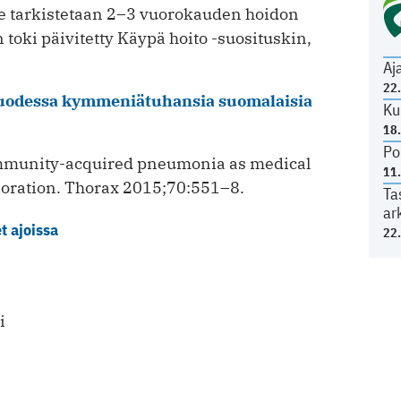
nne tarkistetaan 2–3 vuorokauden hoidon
n toki päivitetty Käypä hoito -suosituskin,
Aj
22
uodessa kymmeniätuhansia suomalaisia
Ku
18
Po
ommunity-acquired pneumonia as medical
11
rioration. Thorax 2015;70:551–8.
Ta
ar
 ajoissa
22
i