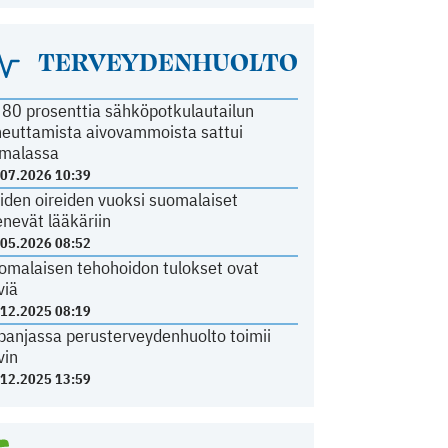
TERVEYDENHUOLTO
i 80 prosenttia sähköpotkulautailun
heuttamista aivovammoista sattui
malassa
.07.2026 10:39
iden oireiden vuoksi suomalaiset
nevät lääkäriin
.05.2026 08:52
omalaisen tehohoidon tulokset ovat
viä
.12.2025 08:19
panjassa perusterveydenhuolto toimii
vin
.12.2025 13:59