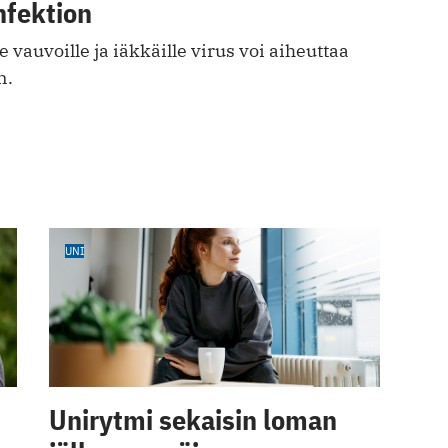
nfektion
le vauvoille ja iäkkäille virus voi aiheuttaa
n.
UNI
Unirytmi sekaisin loman