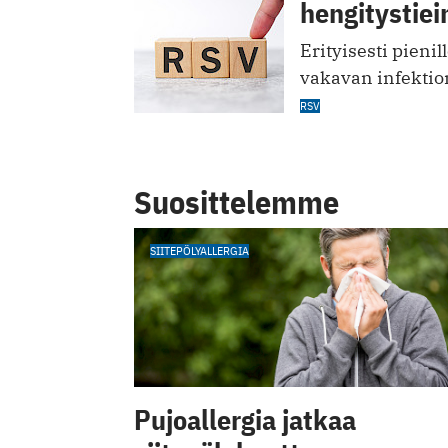
hengitystiei
Erityisesti pienil
vakavan infektio
RSV
Suosittelemme
SIITEPÖLYALLERGIA
Pujoallergia jatkaa