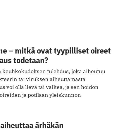
– mitkä ovat tyypilliset oireet
raus todetaan?
keuhkokudoksen tulehdus, joka aiheutuu
kteerin tai viruksen aiheuttamasta
us voi olla lievä tai vaikea, ja sen hoidon
oireiden ja potilaan yleiskunnon
 aiheuttaa ärhäkän