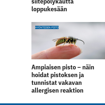
siitepölykautta
loppukesään
HYÖNTEISEN PISTO
Ampiaisen pisto – näin
hoidat pistoksen ja
tunnistat vakavan
allergisen reaktion