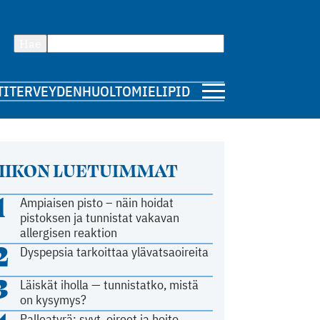
Hae
TI
TERVEYDENHUOLTO
MIELIPIDE
IIKON LUETUIMMAT
1
Ampiaisen pisto – näin hoidat
pistoksen ja tunnistat vakavan
allergisen reaktion
2
Dyspepsia tarkoittaa ylävatsaoireita
3
Läiskät iholla — tunnistatko, mistä
on kysymys?
Palleatyrä: syyt, oireet ja hoito