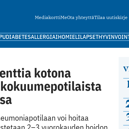
Mediakortti
Me
Ota yhteyttä
Tilaa uutiskirje
PU
DIABETES
ALLERGIA
IHO
MIELI
LAPSET
HYVINVOIN
V
enttia kotona
hkokuumepotilaista
sa
neumoniapotilaan voi hoitaa
kistetaan 2–3 vuorokauden hoidon