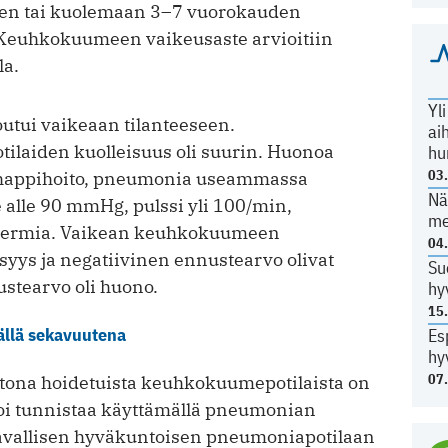
een tai kuolemaan 3–7 vuorokauden
. Keuhkokuumeen vaikeusaste arvioitiin
la.
Yl
outui vaikeaan tilanteeseen.
ai
ilaiden kuolleisuus oli suurin. Huonoa
hu
03
otihappihoito, pneumonia useammassa
Nä
 alle 90 mmHg, pulssi yli 100/min,
me
potermia. Vaikean keuhkokuumeen
04
isyys ja negatiivinen ennustearvo olivat
Su
ustearvo oli huono.
hy
15
llä sekavuutena
Es
hy
07
kotona hoidetuista keuhkokuumepotilaista on
voi tunnistaa käyttämällä pneumonian
Tavallisen hyväkuntoisen pneumoniapotilaan