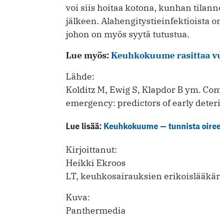
voi siis hoitaa kotona, kunhan tila
jälkeen. Alahengitystieinfektioista o
johon on myös syytä tutustua.
Lue myös:
Keuhkokuume rasittaa v
Lähde:
Kolditz M, Ewig S, Klapdor B ym. C
emergency: predictors of early dete
Lue lisää:
Keuhkokuume — tunnista oireet
Kirjoittanut:
Heikki Ekroos
LT, keuhkosairauksien erikoislääkär
Kuva:
Panthermedia