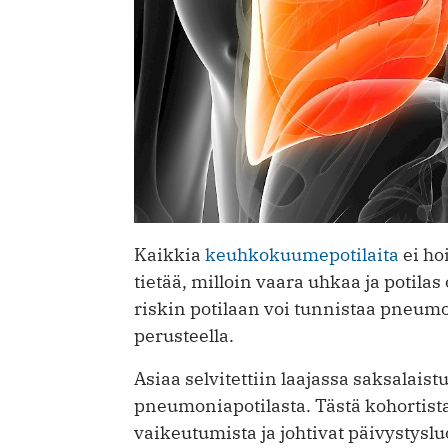
Kaikkia
keuhkokuumepotilaita
ei hoi
tietää, milloin vaara uhkaa ja potilas
riskin potilaan voi tunnistaa pneum
perusteella.
Asiaa selvitettiin laajassa saksalais
pneumoniapotilasta. Tästä kohortista a
vaikeutumista ja johtivat päivystysl