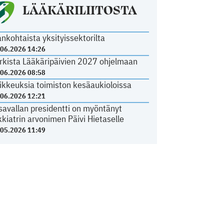
LÄÄKÄRILIITOSTA
ankohtaista yksityissektorilta
.06.2026 14:26
rkista Lääkäripäivien 2027 ohjelmaan
.06.2026 08:58
ikkeuksia toimiston kesäaukioloissa
.06.2026 12:21
savallan presidentti on myöntänyt
kkiatrin arvonimen Päivi Hietaselle
.05.2026 11:49