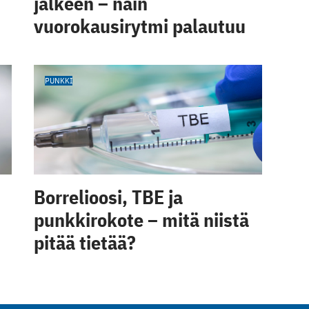
jälkeen – näin
vuorokausirytmi palautuu
PUNKKI
Borrelioosi, TBE ja
punkkirokote – mitä niistä
pitää tietää?