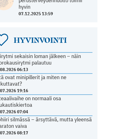
perusterveydenhuolto toimii
hyvin
07.12.2025 13:59
HYVINVOINTI
irytmi sekaisin loman jälkeen – näin
orokausirytmi palautuu
.08.2026 06:13
tä ovat minipillerit ja miten ne
ikuttavat?
.07.2026 19:16
teaalivaihe on normaali osa
ukautiskiertoa
.07.2026 07:04
ohiiri silmässä – ärsyttävä, mutta yleensä
araton vaiva
.07.2026 08:17