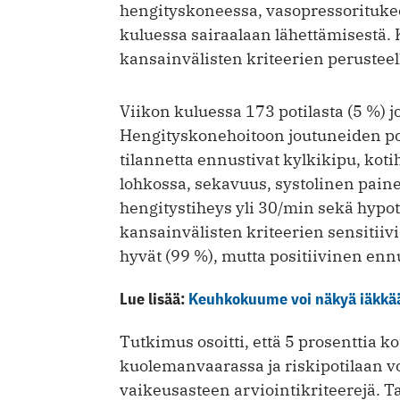
hengityskoneessa, vasopressorituk
kuluessa sairaalaan lähettämisestä
kansainvälisten kriteerien perusteel
Viikon kuluessa 173 potilasta (5 %) j
Hengityskonehoitoon joutuneiden pot
tilannetta ennustivat kylkikipu, k
lohkossa, sekavuus, systolinen paine
hengitystiheys yli 30/min sekä hy
kansainvälisten kriteerien sensitiiv
hyvät (99 %), mutta positiivinen enn
Lue lisää:
Keuhkokuume voi näkyä iäkkää
Tutkimus osoitti, että 5 prosenttia 
kuolemanvaarassa ja riskipotilaan 
vaikeusasteen arviointikriteerejä. 