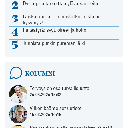
2
Dyspepsia tarkoittaa ylävatsaoireita
3
Läiskät iholla — tunnistatko, mistä on
kysymys?
4
Palleatyrä: syyt, oireet ja hoito
5
Tunnista punkin pureman jälki
KOLUMNI
Terveys on osa turvallisuutta
26.04.2026 15:32
Viikon käänteiset uutiset
15.03.2026 10:15