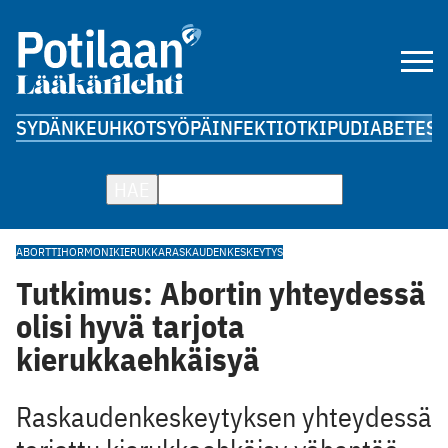
SYDÄN
KEUHKOT
SYÖPÄ
INFEKTIOT
KIPU
DIABETES
A
HAE
ABORTTI
HORMONIKIERUKKA
RASKAUDENKESKEYTYS
Tutkimus: Abortin yhteydessä
olisi hyvä tarjota
kierukkaehkäisyä
Raskaudenkeskeytyksen yhteydessä