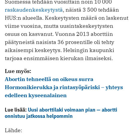
Suomessa tehdään vuosittain noin 10 000
raskaudenkeskeytystä
, näistä 3 500 tehdään
HUS:n alueella. Keskeytysten määrä on laskenut
viime vuosina, mutta uusintakeskeytysten
osuus on kasvanut. Vuonna 2013 aborttiin
päätyneistä naisista 36 prosentille oli tehty
aikaisempi keskeytys. Helsingin kaupunki
tarjoaa ensimmäisen kierukan ilmaiseksi.
Lue myös:
Abortin tehneellä on oikeus surra
Hormonikierukka ja rintasyöpäriski – yhteys
edelleen kyseenalainen
Lue lisää:
Uusi aborttilaki voimaan pian — abortti
onnistuu jatkossa helpommin
Lähde: