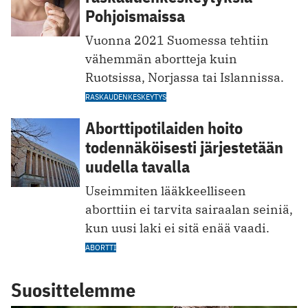
Pohjoismaissa
Vuonna 2021 Suomessa tehtiin
vähemmän abortteja kuin
Ruotsissa, Norjassa tai Islannissa.
RASKAUDENKESKEYTYS
Aborttipotilaiden hoito
todennäköisesti järjestetään
uudella tavalla
Useimmiten lääkkeelliseen
aborttiin ei tarvita sairaalan seiniä,
kun uusi laki ei sitä enää vaadi.
ABORTTI
Suosittelemme