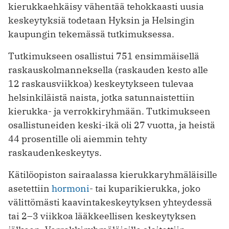
kierukkaehkäisy vähentää tehokkaasti uusia
keskeytyksiä todetaan Hyksin ja Helsingin
kaupungin tekemässä tutkimuksessa.
Tutkimukseen osallistui 751 ensimmäisellä
raskauskolmanneksella (raskauden kesto alle
12 raskausviikkoa) keskeytykseen tulevaa
helsinkiläistä naista, jotka satunnaistettiin
kierukka- ja verrokkiryhmään. Tutkimukseen
osallistuneiden keski-ikä oli 27 vuotta, ja heistä
44 prosentille oli aiemmin tehty
raskaudenkeskeytys.
Kätilöopiston sairaalassa kierukkaryhmäläisille
asetettiin
hormoni
- tai kuparikierukka, joko
välittömästi kaavintakeskeytyksen yhteydessä
tai 2–3 viikkoa lääkkeellisen keskeytyksen