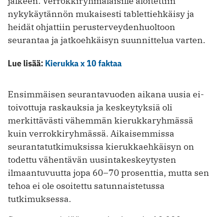
jälkeen. Verrokkiryhmäläisille aloitettiin
nykykäytännön mukaisesti tablettiehkäisy ja
heidät ohjattiin perusterveydenhuoltoon
seurantaa ja jatkoehkäisyn suunnittelua varten.
Lue lisää:
Kierukka x 10 faktaa
Ensimmäisen seurantavuoden aikana uusia ei-
toivottuja raskauksia ja keskeytyksiä oli
merkittävästi vähemmän kierukkaryhmässä
kuin verrokkiryhmässä. Aikaisemmissa
seurantatutkimuksissa kierukkaehkäisyn on
todettu vähentävän uusintakeskeytysten
ilmaantuvuutta jopa 60–70 prosenttia, mutta sen
tehoa ei ole osoitettu satunnaistetussa
tutkimuksessa.