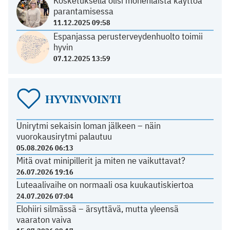
Kosketuksella olisi monenlaista käyttöä
parantamisessa
11.12.2025 09:58
Espanjassa perusterveydenhuolto toimii
hyvin
07.12.2025 13:59
HYVINVOINTI
Unirytmi sekaisin loman jälkeen – näin
vuorokausirytmi palautuu
05.08.2026 06:13
Mitä ovat minipillerit ja miten ne vaikuttavat?
26.07.2026 19:16
Luteaalivaihe on normaali osa kuukautiskiertoa
24.07.2026 07:04
Elohiiri silmässä – ärsyttävä, mutta yleensä
vaaraton vaiva