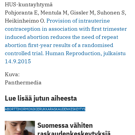
HUS-kuntayhtymä
Pohjoranta E, Mentula M, Gissler M, Suhonen S,
Heikinheimo O.
Provision of intrauterine
contraception in association with first trimester
induced abortion reduces the need of repeat
abortion first-year results of a randomised
controlled trial. Human Reproduction, julkaistu
14.9.2015
Kuva:
Panthermedia
Lue lisää jutun aiheesta
ABORTTI
HORMONIKIERUKKA
RASKAUDENKESKEYTYS
Suomessa vähiten
raskaudenkeskeytyksiä