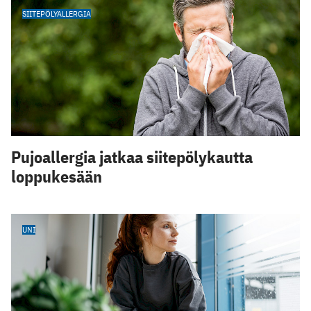
SIITEPÖLYALLERGIA
Pujoallergia jatkaa siitepölykautta
loppukesään
UNI