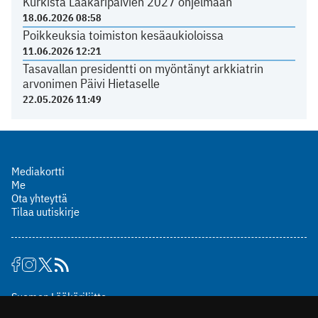
Kurkista Lääkäripäivien 2027 ohjelmaan
18.06.2026 08:58
Poikkeuksia toimiston kesäaukioloissa
11.06.2026 12:21
Tasavallan presidentti on myöntänyt arkkiatrin
arvonimen Päivi Hietaselle
22.05.2026 11:49
Mediakortti
Me
Ota yhteyttä
Tilaa uutiskirje
Suomen Lääkäriliitto
Mäkelänkatu 2, PL 49