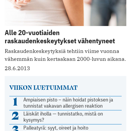
Alle 20-vuotiaiden
raskaudenkeskeytykset vähentyneet
Raskaudenkeskeytyksiä tehtiin viime vuonna
vähemmän kuin kertaakaan 2000-luvun aikana.
28.6.2013
VIIKON LUETUIMMAT
1
Ampiaisen pisto – näin hoidat pistoksen ja
tunnistat vakavan allergisen reaktion
2
Läiskät iholla — tunnistatko, mistä on
kysymys?
3
Palleatyrä: syyt, oireet ja hoito