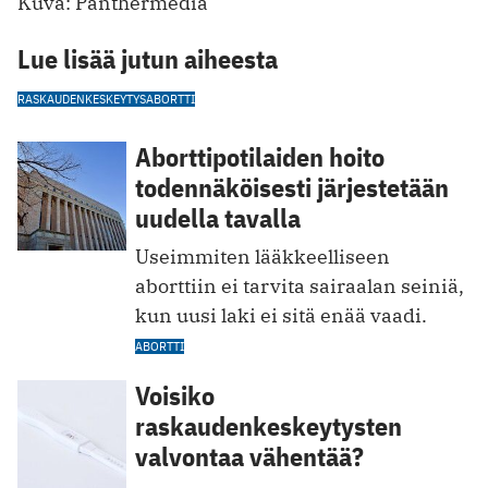
Kuva: Panthermedia
Lue lisää jutun aiheesta
RASKAUDENKESKEYTYS
ABORTTI
Aborttipotilaiden hoito
todennäköisesti järjestetään
uudella tavalla
Useimmiten lääkkeelliseen
aborttiin ei tarvita sairaalan seiniä,
kun uusi laki ei sitä enää vaadi.
ABORTTI
Voisiko
raskaudenkeskeytysten
valvontaa vähentää?