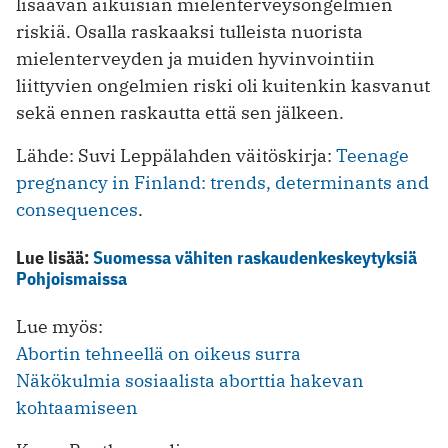
lisäävän aikuisiän mielenterveysongelmien
riskiä. Osalla raskaaksi tulleista nuorista
mielenterveyden ja muiden hyvinvointiin
liittyvien ongelmien riski oli kuitenkin kasvanut
sekä ennen raskautta että sen jälkeen.
Lähde: Suvi Leppälahden väitöskirja:
Teenage
pregnancy in Finland: trends, determinants and
consequences
.
Lue lisää:
Suomessa vähiten raskaudenkeskeytyksiä
Pohjoismaissa
Lue myös:
Abortin tehneellä on oikeus surra
Näkökulmia sosiaalista aborttia hakevan
kohtaamiseen