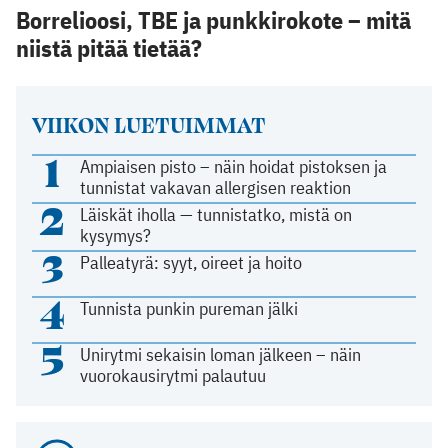
Borrelioosi, TBE ja punkkirokote – mitä
niistä pitää tietää?
VIIKON LUETUIMMAT
1
Ampiaisen pisto – näin hoidat pistoksen ja
tunnistat vakavan allergisen reaktion
2
Läiskät iholla — tunnistatko, mistä on
kysymys?
3
Palleatyrä: syyt, oireet ja hoito
4
Tunnista punkin pureman jälki
5
Unirytmi sekaisin loman jälkeen – näin
vuorokausirytmi palautuu