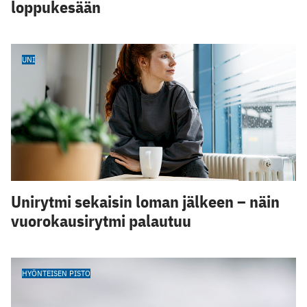
loppukesään
UNI
Unirytmi sekaisin loman jälkeen – näin
vuorokausirytmi palautuu
HYÖNTEISEN PISTO