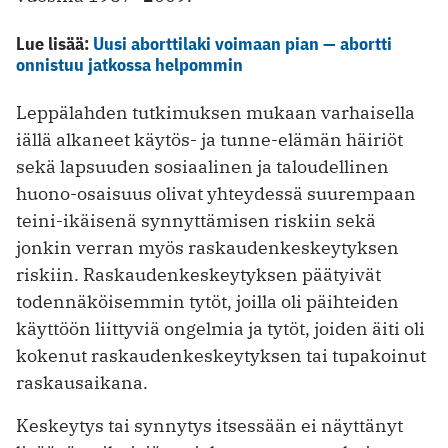
Lue lisää:
Uusi aborttilaki voimaan pian — abortti
onnistuu jatkossa helpommin
Leppälahden tutkimuksen mukaan varhaisella
iällä alkaneet käytös- ja tunne-elämän häiriöt
sekä lapsuuden sosiaalinen ja taloudellinen
huono-osaisuus olivat yhteydessä suurempaan
teini-ikäisenä synnyttämisen riskiin sekä
jonkin verran myös raskaudenkeskeytyksen
riskiin. Raskaudenkeskeytyksen päätyivät
todennäköisemmin tytöt, joilla oli päihteiden
käyttöön liittyviä ongelmia ja tytöt, joiden äiti oli
kokenut raskaudenkeskeytyksen tai tupakoinut
raskausaikana.
Keskeytys tai synnytys itsessään ei näyttänyt