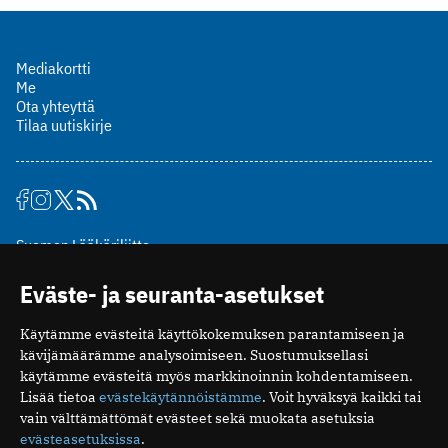
Mediakortti
Me
Ota yhteyttä
Tilaa uutiskirje
Suomen Lääkäriliitto
Mäkelänkatu 2, PL 49
Eväste- ja seuranta-asetukset
00510 Helsinki
puh. (09) 393 091
Käytämme evästeitä käyttökokemuksen parantamiseen ja
toimitus@potilaanlaakarilehti.fi
kävijämäärämme analysoimiseen. Suostumuksellasi
käytämme evästeitä myös markkinoinnin kohdentamiseen.
ISSN 2323-9476
Lisää tietoa
evästekäytännöistämme
. Voit hyväksyä kaikki tai
vain välttämättömät evästeet sekä muokata asetuksia
evästeasetuksissa
.