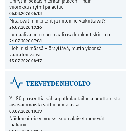
Unirytmi sekaisin loman jälkeen – näin
vuorokausirytmi palautuu
05.08.2026 06:13
Mitä ovat minipillerit ja miten ne vaikuttavat?
26.07.2026 19:16
Luteaalivaihe on normaali osa kuukautiskiertoa
24.07.2026 07:04
Elohiiri silmässä – ärsyttävä, mutta yleensä
vaaraton vaiva
15.07.2026 08:17
TERVEYDENHUOLTO
Yli 80 prosenttia sähköpotkulautailun aiheuttamista
aivovammoista sattui humalassa
03.07.2026 10:39
Näiden oireiden vuoksi suomalaiset menevät
lääkäriin
04.05.2026 08:52