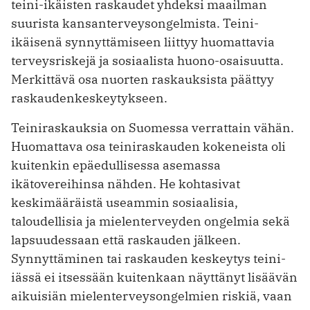
teini-ikäisten raskaudet yhdeksi maailman
suurista kansanterveysongelmista. Teini-
ikäisenä synnyttämiseen liittyy huomattavia
terveysriskejä ja sosiaalista huono-osaisuutta.
Merkittävä osa nuorten raskauksista päättyy
raskaudenkeskeytykseen.
Teiniraskauksia on Suomessa verrattain vähän.
Huomattava osa teiniraskauden kokeneista oli
kuitenkin epäedullisessa asemassa
ikätovereihinsa nähden. He kohtasivat
keskimääräistä useammin sosiaalisia,
taloudellisia ja mielenterveyden ongelmia sekä
lapsuudessaan että raskauden jälkeen.
Synnyttäminen tai raskauden keskeytys teini-
iässä ei itsessään kuitenkaan näyttänyt lisäävän
aikuisiän mielenterveysongelmien riskiä, vaan