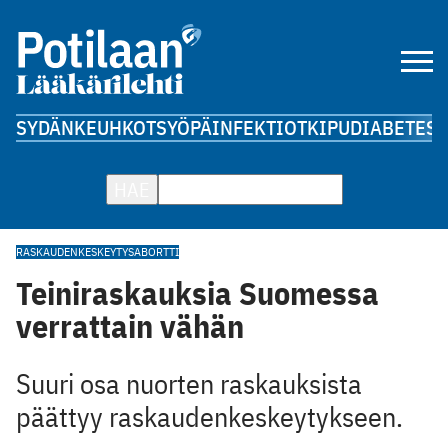
SYDÄN
KEUHKOT
SYÖPÄ
INFEKTIOT
KIPU
DIABETES
A
HAE
RASKAUDENKESKEYTYS
ABORTTI
Teiniraskauksia Suomessa
verrattain vähän
Suuri osa nuorten raskauksista
päättyy raskaudenkeskeytykseen.