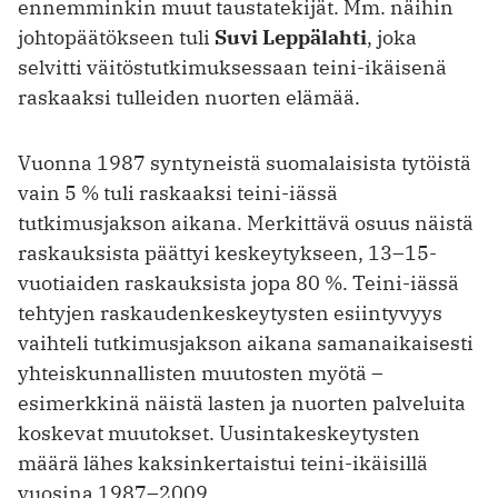
ennemminkin muut taustatekijät. Mm. näihin
johtopäätökseen tuli
Suvi Leppälahti
, joka
selvitti väitöstutkimuksessaan teini-ikäisenä
raskaaksi tulleiden nuorten elämää.
Vuonna 1987 syntyneistä suomalaisista tytöistä
vain 5 % tuli raskaaksi teini-iässä
tutkimusjakson aikana. Merkittävä osuus näistä
raskauksista päättyi keskeytykseen, 13–15-
vuotiaiden raskauksista jopa 80 %. Teini-iässä
tehtyjen raskaudenkeskeytysten esiintyvyys
vaihteli tutkimusjakson aikana samanaikaisesti
yhteiskunnallisten muutosten myötä –
esimerkkinä näistä lasten ja nuorten palveluita
koskevat muutokset. Uusintakeskeytysten
määrä lähes kaksinkertaistui teini-ikäisillä
vuosina 1987–2009.