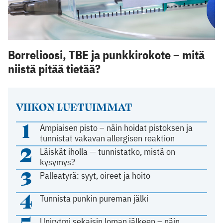
Borrelioosi, TBE ja punkkirokote – mitä
niistä pitää tietää?
VIIKON LUETUIMMAT
1
Ampiaisen pisto – näin hoidat pistoksen ja
tunnistat vakavan allergisen reaktion
2
Läiskät iholla — tunnistatko, mistä on
kysymys?
3
Palleatyrä: syyt, oireet ja hoito
4
Tunnista punkin pureman jälki
Unirytmi sekaisin loman jälkeen – näin