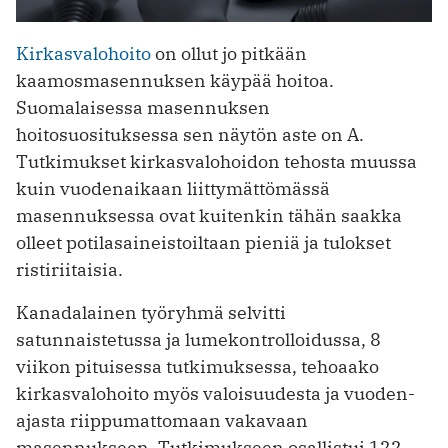
Kirkasvalohoito
on ollut jo pitkään
kaamosmasennuksen käypää hoitoa.
Suomalaisessa masennuksen
hoitosuosituksessa sen näytön aste on A.
Tutkimukset kirkasvalohoidon tehosta muussa
kuin vuodenaikaan liittymättömässä
masennuksessa ovat kuitenkin tähän saakka
olleet potilasaineistoiltaan pieniä ja tulokset
ristiriitaisia.
Kanadalainen työryhmä selvitti
satunnaistetussa ja lumekontrolloidussa, 8
viikon pituisessa tutkimuksessa, tehoaako
kirkasvalohoito myös valoisuudesta ja vuoden­
ajasta riippumattomaan vakavaan
masennukseen. Tutkimukseen osallistui 122 ­