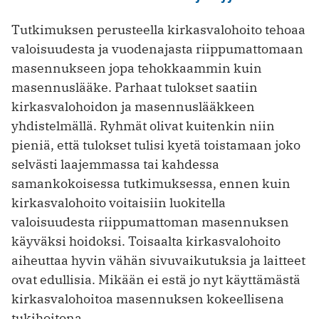
Tutkimuksen perusteella kirkasvalohoito tehoaa
valoisuudesta ja vuodenajasta riippumattomaan
masennukseen jopa tehokkaammin kuin
masennuslääke. Parhaat tulokset saatiin
kirkasvalohoidon ja masennuslääkkeen
yhdistelmällä. Ryhmät olivat kuitenkin niin
pieniä, että tulokset tulisi kyetä toistamaan joko
selvästi laajemmassa tai kahdessa
samankokoisessa tutkimuksessa, ennen kuin
kirkasvalohoito voitaisiin luokitella
valoisuudesta riippumattoman masennuksen
käyväksi hoidoksi. Toisaalta kirkasvalohoito
aiheuttaa hyvin vähän sivuvaikutuksia ja laitteet
ovat edullisia. Mikään ei estä jo nyt käyttämästä
kirkasvalohoitoa masennuksen kokeellisena
tukihoitona.