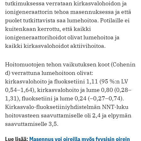
tutkimuksessa verrataan kirkasvalo­hoidon ja
ionigeneraattorin tehoa masennuksessa ja että
puolet tutkittavista saa lumehoitoa. Potilaille ei
kuitenkaan kerrottu, että kaikki
ionigeneraattorihoidot olivat lumehoitoa ja
kaikki kirkasvalohoidot aktiivihoitoa.
Hoitomuotojen tehon vaikutuksen koot (Cohenin
d) verrattuna lumehoitoon olivat:
kirkasvalohoito ja fluoksetiini 1,11 (95 %:n LV
0,54–1,64), kirkasvalohoito ja lume 0,80 (0,28–
1,31), fluoksetiini ja lume 0,24 (–0,27–0,74).
Kirkasvalo-fluoksetiiniyhdistelmän NNT-luku
hoitovasteen saavuttamiselle oli 2,4 ja elpymän
saavuttamiselle 3,5.
Lue lisää:
Masennus voi oireilla myös fyysisin oirein