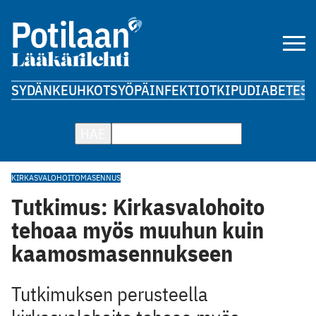
SYDÄN
KEUHKOT
SYÖPÄ
INFEKTIOT
KIPU
DIABETES
A
HAE
KIRKASVALOHOITO
MASENNUS
Tutkimus: Kirkasvalohoito
tehoaa myös muuhun kuin
kaamosmasennukseen
Tutkimuksen perusteella