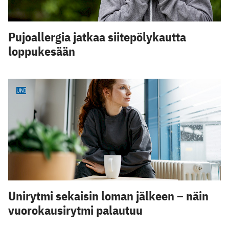
Pujoallergia jatkaa siitepölykautta
loppukesään
UNI
Unirytmi sekaisin loman jälkeen – näin
vuorokausirytmi palautuu