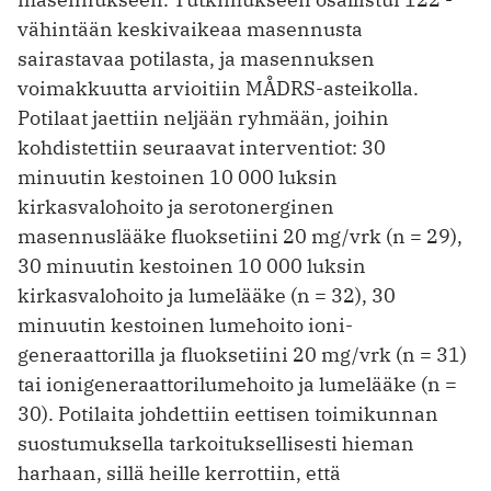
vähintään keskivaikeaa masennusta
sairastavaa potilasta, ja masennuksen
voimakkuutta arvioitiin MÅDRS-asteikolla.
Potilaat jaettiin neljään ryhmään, joihin
kohdistettiin seuraavat interventiot: 30
minuutin kestoinen 10 000 luksin
kirkasvalohoito ja sero­tonerginen
masennuslääke fluoksetiini 20 mg/vrk (n = 29),
30 minuutin kestoinen 10 000 luksin
kirkasvalohoito ja lumelääke (n = 32), 30
minuutin kestoinen lumehoito ioni­
generaattorilla ja fluoksetiini 20 mg/vrk (n = 31)
tai ionigeneraattorilumehoito ja lumelääke (n =
30). Potilaita johdettiin eettisen toimikunnan
suostumuksella tarkoituksellisesti hieman
harhaan, sillä heille kerrottiin, että