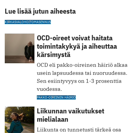
Lue lisää jutun aiheesta
KIRKASVALOHOITO
MASENNUS
OCD-oireet voivat haitata
toimintakykyä ja aiheuttaa
kärsimystä
OCD eli pakko-oireinen häiriö alkaa
usein lapsuudessa tai nuoruudessa.
Sen esiintyvyys on 1-3 prosenttia
vuodessa.
PAKKO-OIREINEN HÄIRIÖ
Liikunnan vaikutukset
mielialaan
Liikunta on tunnetusti tärkeä osa