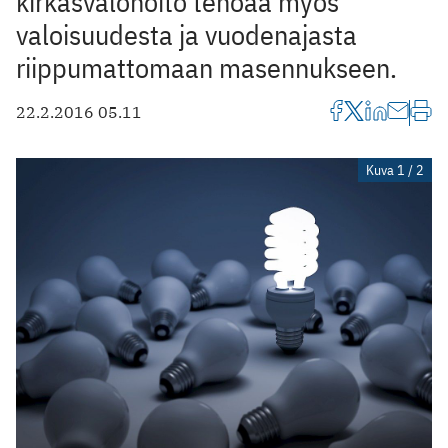
kirkasvalohoito tehoaa myös
valoisuudesta ja vuodenajasta
riippumattomaan masennukseen.
22.2.2016 05.11
Kuva 1 / 2