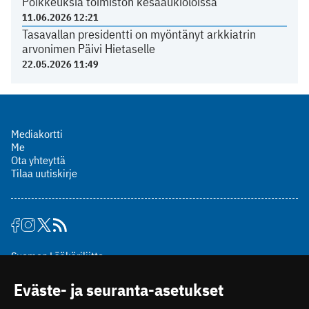
Poikkeuksia toimiston kesäaukioloissa
11.06.2026 12:21
Tasavallan presidentti on myöntänyt arkkiatrin
arvonimen Päivi Hietaselle
22.05.2026 11:49
Mediakortti
Me
Ota yhteyttä
Tilaa uutiskirje
Suomen Lääkäriliitto
Mäkelänkatu 2, PL 49
Eväste- ja seuranta-asetukset
00510 Helsinki
puh. (09) 393 091