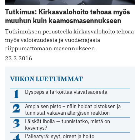
Tutkimus: Kirkasvalohoito tehoaa myös
muuhun kuin kaamosmasennukseen
Tutkimuksen perusteella kirkasvalohoito tehoaa
myös valoisuudesta ja vuodenajasta
riippumattomaan masennukseen.
22.2.2016
VIIKON LUETUIMMAT
1
Dyspepsia tarkoittaa ylävatsaoireita
2
Ampiaisen pisto – näin hoidat pistoksen ja
tunnistat vakavan allergisen reaktion
3
Läiskät iholla — tunnistatko, mistä on
kysymys?
4
Palleatyrä: syyt, oireet ja hoito