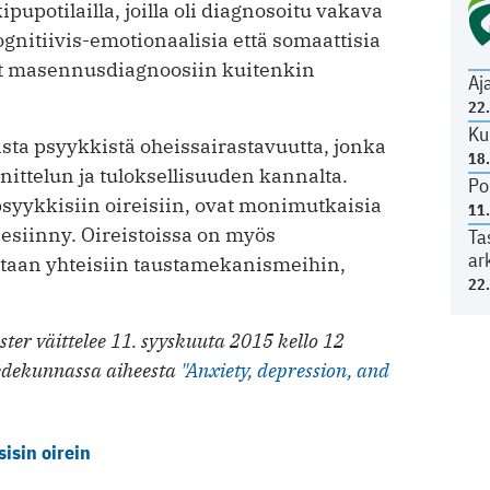
pupotilailla, joilla oli diagnosoitu vakava
gnitiivis-emotionaalisia että somaattisia
ivät masennusdiagnoosiin kuitenkin
Aj
22
Ku
ista psyykkistä oheissairastavuutta, jonka
18
ittelun ja tuloksellisuuden kannalta.
Po
psyykkisiin oireisiin, ovat monimutkaisia
11
 esiinny. Oireistoissa on myös
Ta
ar
saltaan yhteisiin taustamekanismeihin,
22
ster väittelee 11. syyskuuta 2015 kello 12
tiedekunnassa aiheesta
"Anxiety, depression, and
isin oirein