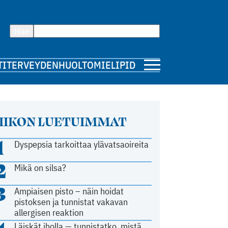
Hae
TI
TERVEYDENHUOLTO
MIELIPIDE
IIKON LUETUIMMAT
1
Dyspepsia tarkoittaa ylävatsaoireita
2
Mikä on silsa?
3
Ampiaisen pisto – näin hoidat
pistoksen ja tunnistat vakavan
allergisen reaktion
Läiskät iholla — tunnistatko, mistä