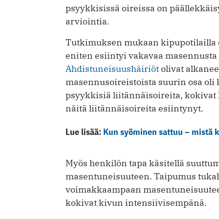
psyykkisissä oireissa on päällekkäi
arviointia.
Tutkimuksen mukaan kipupotilailla es
eniten esiintyi vakavaa masennusta
Ahdistuneisuushäiriöt
olivat alkane
masennusoireistoista suurin osa oli ke
psyykkisiä liitännäisoireita, kokiva
näitä liitännäisoireita esiintynyt.
Lue lisää:
Kun syöminen sattuu – mistä k
Myös henkilön tapa käsitellä suuttu
masentuneisuuteen. Taipumus tukah
voimakkaampaan masentuneisuuteen. 
kokivat kivun intensiivisempänä.