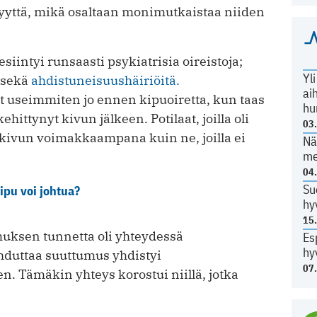
syyttä, mikä osaltaan monimutkaistaa niiden
iintyi runsaasti psykiatrisia oireistoja;
Yl
 sekä
ahdistuneisuushäiriöitä.
ai
et useimmiten jo ennen kipuoiretta, kun taas
hu
hittynyt kivun jälkeen. Potilaat, joilla oli
03
t kivun voimakkaampana kuin ne, joilla ei
Nä
me
04
Su
ipu voi johtua?
hy
15
muksen tunnetta oli yhteydessä
Es
hy
duttaa suuttumus yhdistyi
07
Tämäkin yhteys korostui niillä, jotka