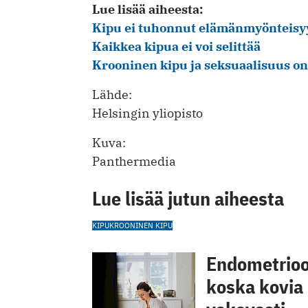
Lue lisää aiheesta:
Kipu ei tuhonnut elämänmyönteisy
Kaikkea kipua ei voi selittää
Krooninen kipu ja seksuaalisuus on
Lähde:
Helsingin yliopisto
Kuva:
Panthermedia
Lue lisää jutun aiheesta
KIPU
KROONINEN KIPU
Endometrioos
koska kovia 