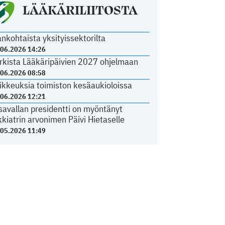
LÄÄKÄRILIITOSTA
ankohtaista yksityissektorilta
.06.2026 14:26
rkista Lääkäripäivien 2027 ohjelmaan
.06.2026 08:58
ikkeuksia toimiston kesäaukioloissa
.06.2026 12:21
savallan presidentti on myöntänyt
kkiatrin arvonimen Päivi Hietaselle
.05.2026 11:49