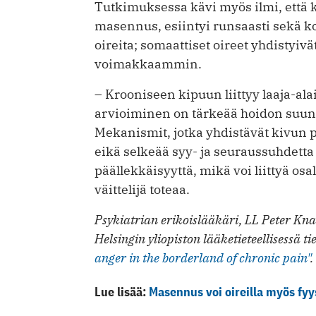
Tutkimuksessa kävi myös ilmi, että ki
masennus, esiintyi runsaasti sekä ko
oireita; somaattiset oireet yhdisty
voimakkaammin.
– Krooniseen kipuun liittyy laaja-ala
arvioiminen on tärkeää hoidon suunn
Mekanismit, jotka yhdistävät kivun 
eikä selkeää syy- ja seuraussuhdetta
päällekkäisyyttä, mikä voi liittyä o
väittelijä toteaa.
Psykiatrian erikoislääkäri, LL Peter Kna
Helsingin yliopiston lääketieteellisessä 
anger in the borderland of chronic pain"
.
Lue lisää:
Masennus voi oireilla myös fyys