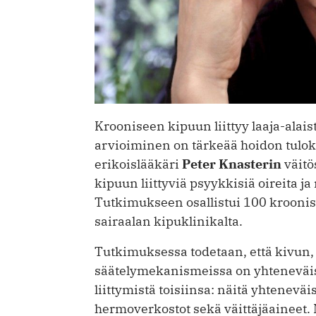
Krooniseen kipuun liittyy laaja-alais
arvioiminen on tärkeää hoidon tulok
erikoislääkäri
Peter Knasterin
väitö
kipuun liittyviä psyykkisiä oireita j
Tutkimukseen osallistui 100 kroonist
sairaalan kipuklinikalta.
Tutkimuksessa todetaan, että kivun
säätelymekanismeissa on yhteneväisyy
liittymistä toisiinsa: näitä yhtenev
hermoverkostot sekä väittäjäaineet. M