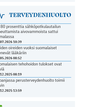
TERVEYDENHUOLTO
i 80 prosenttia sähköpotkulautailun
heuttamista aivovammoista sattui
malassa
.07.2026 10:39
iden oireiden vuoksi suomalaiset
nevät lääkäriin
.05.2026 08:52
omalaisen tehohoidon tulokset ovat
viä
.12.2025 08:19
panjassa perusterveydenhuolto toimii
vin
.12.2025 13:59