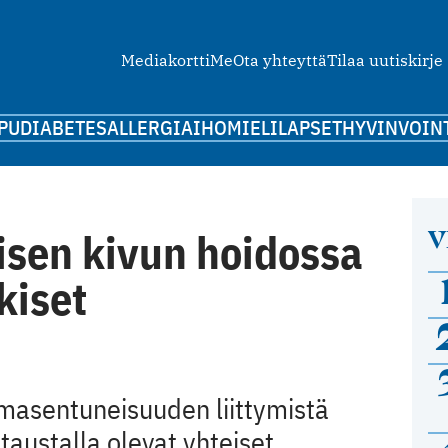
Mediakortti
Me
Ota yhteyttä
Tilaa uutiskirje
PU
DIABETES
ALLERGIA
IHO
MIELI
LAPSET
HYVINVOIN
V
isen kivun hoidossa
kiset
 masentuneisuuden liittymistä
 taustalla olevat yhteiset