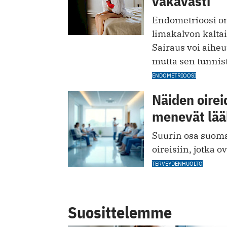
vakavasti
Endometrioosi on
limakalvon kaltai
Sairaus voi aiheu
mutta sen tunnis
ENDOMETRIOOSI
Näiden oire
menevät lää
Suurin osa suomal
oireisiin, jotka o
TERVEYDENHUOLTO
Suosittelemme