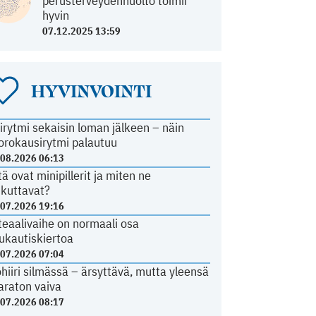
perusterveydenhuolto toimii
hyvin
07.12.2025 13:59
HYVINVOINTI
irytmi sekaisin loman jälkeen – näin
orokausirytmi palautuu
.08.2026 06:13
tä ovat minipillerit ja miten ne
ikuttavat?
.07.2026 19:16
teaalivaihe on normaali osa
ukautiskiertoa
.07.2026 07:04
ohiiri silmässä – ärsyttävä, mutta yleensä
araton vaiva
.07.2026 08:17