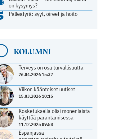
4
on kysymys?
5
Palleatyrä: syyt, oireet ja hoito
KOLUMNI
Terveys on osa turvallisuutta
26.04.2026 15:32
Viikon käänteiset uutiset
15.03.2026 10:15
Kosketuksella olisi monenlaista
käyttöä parantamisessa
11.12.2025 09:58
Espanjassa