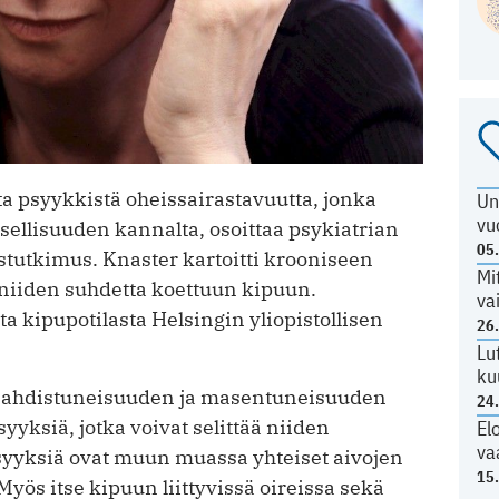
ta psyykkistä oheissairastavuutta, jonka
Un
vu
sellisuuden kannalta, osoittaa psykiatrian
05
stutkimus. Knaster kartoitti krooniseen
Mi
a niiden suhdetta koettuun kipuun.
va
a kipupotilasta Helsingin yliopistollisen
26
Lu
ku
, ahdistuneisuuden ja masentuneisuuden
24
ksiä, jotka voivat selittää niiden
El
va
äisyyksiä ovat muun muassa yhteiset aivojen
15
yös itse kipuun liittyvissä oireissa sekä