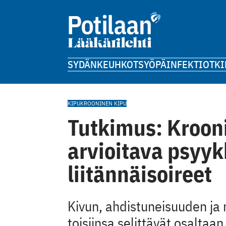
SYDÄN
KEUHKOT
SYÖPÄ
INFEKTIOT
KI
KIPU
KROONINEN KIPU
Tutkimus: Kroon
arvioitava psyyk
liitännäisoireet
Kivun, ahdistuneisuuden ja
toisiinsa selittävät osaltaan