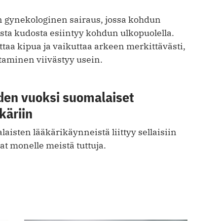
 gynekologinen sairaus, jossa kohdun
sta kudosta esiintyy kohdun ulkopuolella.
ttaa kipua ja vaikuttaa arkeen merkittävästi,
taminen viivästyy usein.
iden vuoksi suomalaiset
käriin
aisten lääkärikäynneistä liittyy sellaisiin
vat monelle meistä tuttuja.