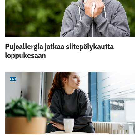
Pujoallergia jatkaa siitepölykautta
loppukesään
UNI