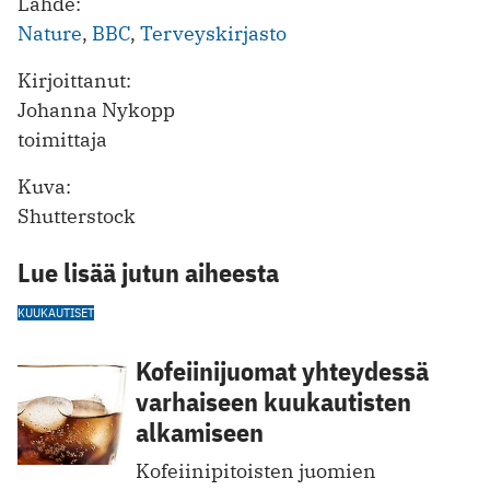
Lähde:
Nature
,
BBC
,
Terveyskirjasto
Kirjoittanut:
Johanna Nykopp
toimittaja
Kuva:
Shutterstock
Lue lisää jutun aiheesta
KUUKAUTISET
Kofeiinijuomat yhteydessä
varhaiseen kuukautisten
alkamiseen
Kofeiinipitoisten juomien