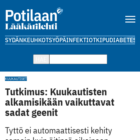
SYDÄN
KEUHKOT
SYÖPÄ
INFEKTIOT
KIPU
DIABETES
A
HAE
KUUKAUTISET
Tutkimus: Kuukautisten
alkamisikään vaikuttavat
sadat geenit
Tyttö ei automaattisesti kehity