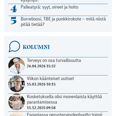
4
Palleatyrä: syyt, oireet ja hoito
5
Borrelioosi, TBE ja punkkirokote – mitä niistä
pitää tietää?
KOLUMNI
Terveys on osa turvallisuutta
26.04.2026 15:32
Viikon käänteiset uutiset
15.03.2026 10:15
Kosketuksella olisi monenlaista käyttöä
parantamisessa
11.12.2025 09:58
Espanjassa perusterveydenhuolto toimii