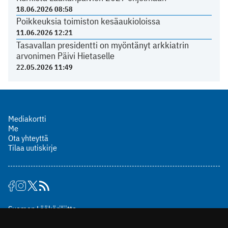
18.06.2026 08:58
Poikkeuksia toimiston kesäaukioloissa
11.06.2026 12:21
Tasavallan presidentti on myöntänyt arkkiatrin
arvonimen Päivi Hietaselle
22.05.2026 11:49
Mediakortti
Me
Ota yhteyttä
Tilaa uutiskirje
Suomen Lääkäriliitto
Mäkelänkatu 2, PL 49