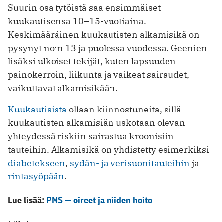
Suurin osa tytöistä saa ensimmäiset
kuukautisensa 10–15-vuotiaina.
Keskimääräinen kuukautisten alkamisikä on
pysynyt noin 13 ja puolessa vuodessa. Geenien
lisäksi ulkoiset tekijät, kuten lapsuuden
painokerroin, liikunta ja vaikeat sairaudet,
vaikuttavat alkamisikään.
Kuukautisista
ollaan kiinnostuneita, sillä
kuukautisten alkamisiän uskotaan olevan
yhteydessä riskiin sairastua kroonisiin
tauteihin. Alkamisikä on yhdistetty esimerkiksi
diabetekseen
,
sydän- ja verisuonitauteihin
ja
rintasyöpään
.
Lue lisää:
PMS — oireet ja niiden hoito