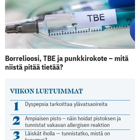
Borrelioosi, TBE ja punkkirokote – mitä
niistä pitää tietää?
VIIKON LUETUIMMAT
1
Dyspepsia tarkoittaa ylävatsaoireita
2
Ampiaisen pisto – näin hoidat pistoksen ja
tunnistat vakavan allergisen reaktion
3
Läiskät iholla — tunnistatko, mistä on
kysymys?