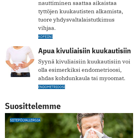
nauttiminen saattaa aikaistaa
tyttöjen kuukautisten alkamista,
tuore yhdysvaltalaistutkimus
vihjaa.
KOFEIINI
Apua kivuliaisiin kuukautisiin
Syynä kivuliaisiin kuukautisiin voi
olla esimerkiksi endometrioosi,
ahdas kohdunkaula tai myoomat.
ENDOMETRIOOSI
Suosittelemme
SIITEPÖLYALLERGIA