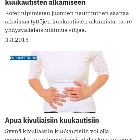
kuukautisten alkamiseen
Kofeiinipitoisten juomien nauttiminen saattaa
aikaistaa tyttöjen kuukautisten alkamista, tuore
yhdysvaltalaistutkimus vihjaa.
3.8.2015
ENDOMETRIOOSI
Apua kivuliaisiin kuukautisiin
Syynä kivuliaisiin kuukautisiin voi olla
esimerkiksi endometrioosi, ahdas kohdunkaula