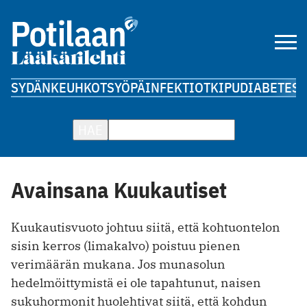
SYDÄN
KEUHKOT
SYÖPÄ
INFEKTIOT
KIPU
DIABETES
A
HAE
Avainsana Kuukautiset
Kuukautisvuoto johtuu siitä, että kohtuontelon
sisin kerros (limakalvo) poistuu pienen
verimäärän mukana. Jos munasolun
hedelmöittymistä ei ole tapahtunut, naisen
sukuhormonit huolehtivat siitä, että kohdun