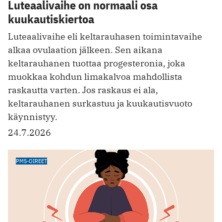
Luteaalivaihe on normaali osa
kuukautiskiertoa
Luteaalivaihe eli keltarauhasen toimintavaihe
alkaa ovulaation jälkeen. Sen aikana
keltarauhanen tuottaa progesteronia, joka
muokkaa kohdun limakalvoa mahdollista
raskautta varten. Jos raskaus ei ala,
keltarauhanen surkastuu ja kuukautisvuoto
käynnistyy.
24.7.2026
PMS-OIREET