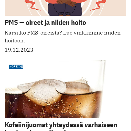
PMS — oireet ja niiden hoito
Kärsitkö PMS-oireista? Lue vinkkimme niiden
hoitoon.
19.12.2023
KOFEIINI
Kofeiinijuomat yhteydessä varhaiseen