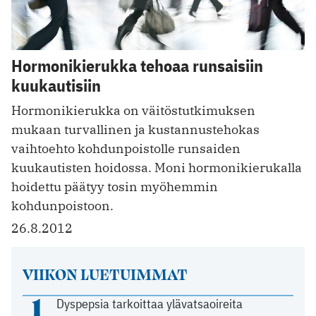
Hormonikierukka tehoaa runsaisiin
kuukautisiin
Hormonikierukka on väitöstutkimuksen
mukaan turvallinen ja kustannustehokas
vaihtoehto kohdunpoistolle runsaiden
kuukautisten hoidossa. Moni hormonikierukalla
hoidettu päätyy tosin myöhemmin
kohdunpoistoon.
26.8.2012
VIIKON LUETUIMMAT
1
Dyspepsia tarkoittaa ylävatsaoireita