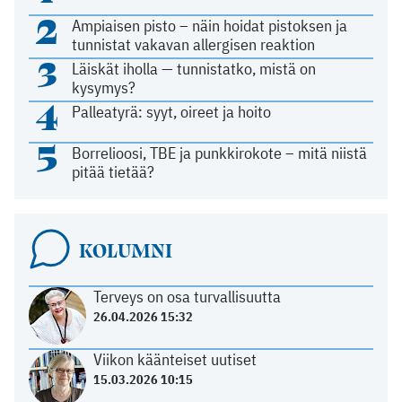
2
Ampiaisen pisto – näin hoidat pistoksen ja
tunnistat vakavan allergisen reaktion
3
Läiskät iholla — tunnistatko, mistä on
kysymys?
4
Palleatyrä: syyt, oireet ja hoito
5
Borrelioosi, TBE ja punkkirokote – mitä niistä
pitää tietää?
KOLUMNI
Terveys on osa turvallisuutta
26.04.2026 15:32
Viikon käänteiset uutiset
15.03.2026 10:15