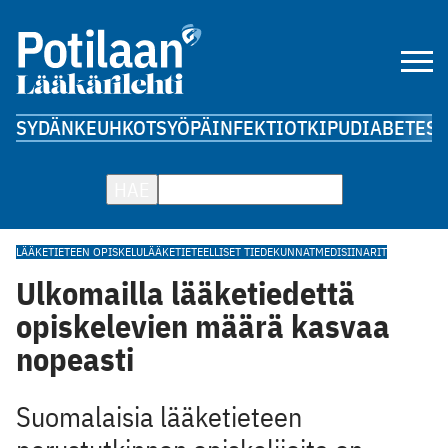
SYDÄN
KEUHKOT
SYÖPÄ
INFEKTIOT
KIPU
DIABETES
A
HAE
LÄÄKETIETEEN OPISKELU
LÄÄKETIETEELLISET TIEDEKUNNAT
MEDISIINARIT
Ulkomailla lääketiedettä
opiskelevien määrä kasvaa
nopeasti
Suomalaisia lääketieteen