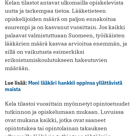
Kelan tilastot antavat ulkomailla opiskelevista
uutta ja tarkempaa tietoa. Lääketieteen
opiskelijoiden määrä on paljon ennakoitua
suurempi ja on kasvanut vuosittain. Jos kaikki
palaavat valmistuttuaan Suomeen, työikäisten
lääkärien määrä kasvaa arvioitua enemmän, ja
sillä on vaikutusta esimerkiksi
erikoistumiskoulutukseen hakeutuvien
määrään.
Lue lisää:
Moni lääkäri hankkii oppinsa yllättävistä
maista
Kela tilastoi vuosittain myönnetyt opintoetuudet
tutkinnon ja opiskelumaan mukaan. Luvuissa
ovat mukana kaikki, jotka ovat saaneet
opintotukea tai opintolainan takauksen