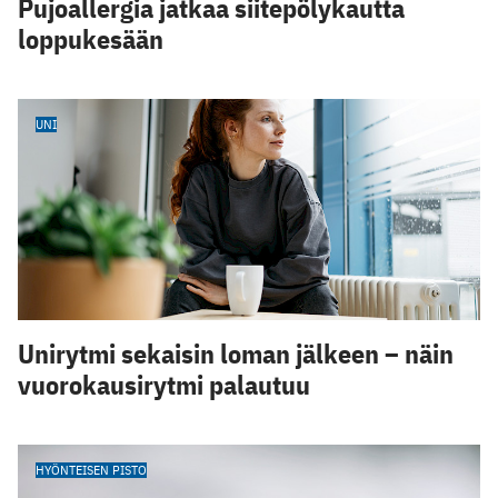
Pujoallergia jatkaa siitepölykautta
loppukesään
UNI
Unirytmi sekaisin loman jälkeen – näin
vuorokausirytmi palautuu
HYÖNTEISEN PISTO