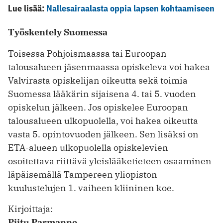
Lue lisää:
Nallesairaalasta oppia lapsen kohtaamiseen
Työskentely Suomessa
Toisessa Pohjoismaassa tai Euroopan
talousalueen jäsenmaassa opiskeleva voi hakea
Valvirasta opiskelijan oikeutta sekä toimia
Suomessa lääkärin sijaisena 4. tai 5. vuoden
opiskelun jälkeen. Jos opiskelee Euroopan
talousalueen ­ulkopuolella, voi hakea oikeutta
vasta 5. opintovuoden jälkeen. Sen lisäksi on
ETA-alueen ulkopuolella opiskelevien
osoitettava riittävä yleislääketieteen osaaminen
läpäisemällä Tampereen yliopiston
kuulustelujen 1. vaiheen kliininen koe.
Kirjoittaja:
Piitu Parmanne