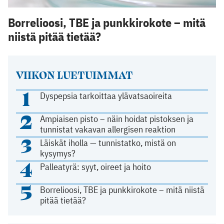
Borrelioosi, TBE ja punkkirokote – mitä
niistä pitää tietää?
VIIKON LUETUIMMAT
1
Dyspepsia tarkoittaa ylävatsaoireita
2
Ampiaisen pisto – näin hoidat pistoksen ja
tunnistat vakavan allergisen reaktion
3
Läiskät iholla — tunnistatko, mistä on
kysymys?
4
Palleatyrä: syyt, oireet ja hoito
5
Borrelioosi, TBE ja punkkirokote – mitä niistä
pitää tietää?