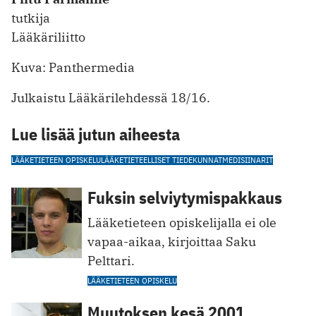
tutkija
Lääkäriliitto
Kuva: Panthermedia
Julkaistu Lääkärilehdessä 18/16.
Lue lisää jutun aiheesta
LÄÄKETIETEEN OPISKELU
LÄÄKETIETEELLISET TIEDEKUNNAT
MEDISIINARIT
Fuksin selviytymispakkaus
Lääketieteen opiskelijalla ei ole
vapaa-aikaa, kirjoittaa Saku
Pelttari.
LÄÄKETIETEEN OPISKELU
Muutoksen kesä 2001