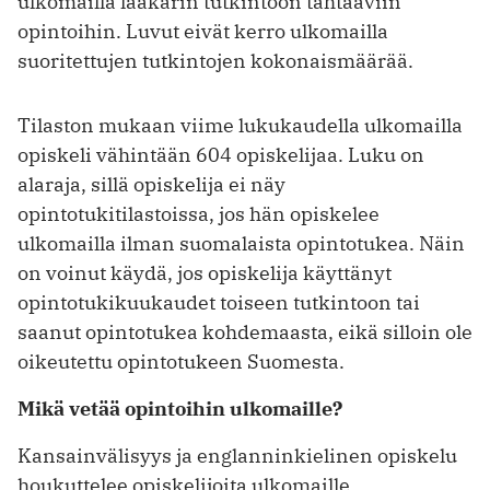
ulkomailla lääkärin tutkintoon tähtääviin
opintoihin. Luvut eivät kerro ulkomailla
suoritettujen tutkintojen kokonaismäärää.
Tilaston mukaan viime lukukaudella ulkomailla
opiskeli vähintään 604 opiskelijaa. Luku on
alaraja, sillä opiskelija ei näy
opintotukitilastoissa, jos hän opiskelee
ulkomailla ilman suomalaista opintotukea. Näin
on voinut käydä, jos opiskelija käyttänyt
opintotukikuukaudet toiseen tutkintoon tai
saanut opintotukea kohdemaasta, eikä silloin ole
oikeutettu opintotukeen Suomesta.
Mikä vetää opintoihin ulkomaille?
Kansainvälisyys ja englanninkielinen opiskelu
houkuttelee opiskelijoita ulkomaille.