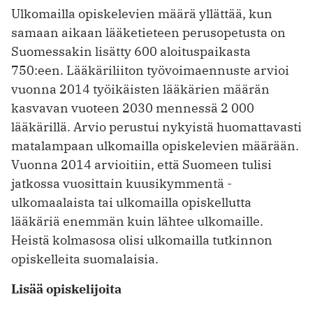
Ulkomailla opiskelevien määrä yllättää, kun
samaan aikaan lääketieteen perusopetusta on
Suomessakin lisätty 600 aloituspaikasta
750:een. Lääkäriliiton työvoimaennuste arvioi
vuonna 2014 työikäisten ­lääkärien määrän
kasvavan vuoteen 2030 mennessä 2 000
lääkärillä. Arvio perustui nykyistä huomattavasti
matalampaan ulkomailla opiskelevien määrään.
Vuonna 2014 arvioitiin, että Suomeen tulisi
jatkossa vuosittain kuusikymmentä ­
ulkomaalaista tai ulkomailla opiskellutta
lääkäriä enemmän kuin lähtee ulkomaille.
Heistä kolmasosa olisi ­ulkomailla ­tutkinnon
opiskelleita suomalaisia.
Lisää opiskelijoita