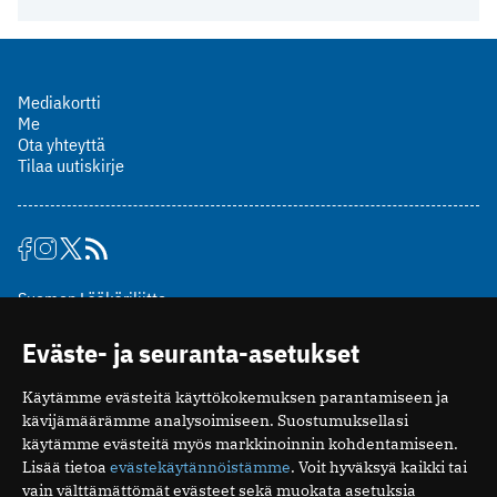
Mediakortti
Me
Ota yhteyttä
Tilaa uutiskirje
Suomen Lääkäriliitto
Mäkelänkatu 2, PL 49
Eväste- ja seuranta-asetukset
00510 Helsinki
puh. (09) 393 091
Käytämme evästeitä käyttökokemuksen parantamiseen ja
toimitus@potilaanlaakarilehti.fi
kävijämäärämme analysoimiseen. Suostumuksellasi
käytämme evästeitä myös markkinoinnin kohdentamiseen.
ISSN 2323-9476
Lisää tietoa
evästekäytännöistämme
. Voit hyväksyä kaikki tai
vain välttämättömät evästeet sekä muokata asetuksia