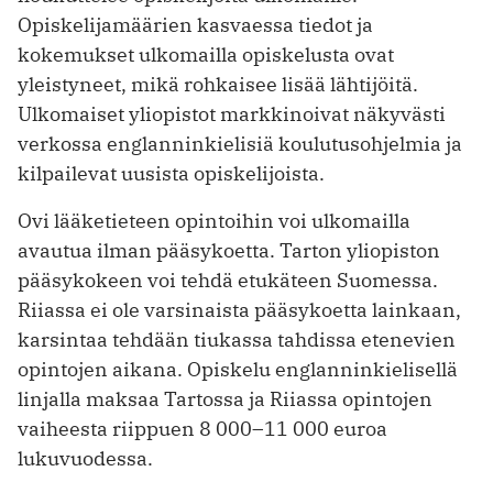
Opiskelijamäärien kasvaessa tiedot ja
kokemukset ulkomailla opiskelusta ovat
yleistyneet, mikä rohkaisee lisää lähtijöitä.
Ulkomaiset yliopistot markkinoivat näkyvästi
verkossa englanninkielisiä koulutusohjelmia ja
kilpailevat uusista opiskelijoista.
Ovi lääketieteen opintoihin voi ulkomailla
avautua ilman pääsykoetta. Tarton yliopiston
pääsykokeen voi tehdä etukäteen Suomessa.
Riiassa ei ole varsinaista pääsykoetta lainkaan,
karsintaa tehdään tiukassa tahdissa etenevien
opintojen aikana. Opiskelu englanninkielisellä
linjalla maksaa Tartossa ja Riiassa opintojen
vaiheesta riippuen 8 000–11 000 euroa
lukuvuodessa.