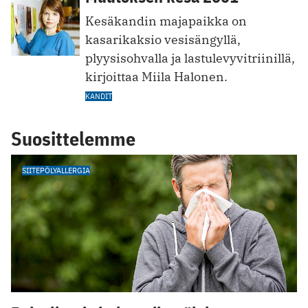
Kesäkandin majapaikka on
kasarikaksio vesisängyllä,
plyysisohvalla ja lastulevyvitriinillä,
kirjoittaa Miila Halonen.
KANDIT
Suosittelemme
SIITEPÖLYALLERGIA