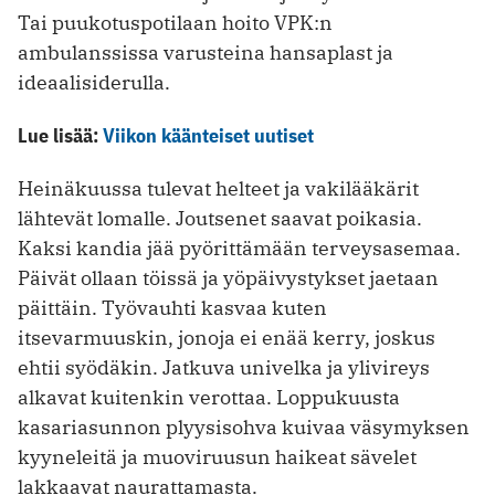
Tai puukotuspotilaan hoito VPK:n
ambulanssissa varusteina hansaplast ja
ideaalisiderulla.
Lue lisää:
Viikon käänteiset uutiset
Heinäkuussa tulevat helteet ja vakilääkärit
lähtevät lomalle. Joutsenet saavat poikasia.
Kaksi kandia jää pyörittämään terveysasemaa.
Päivät ollaan töissä ja yöpäivystykset jaetaan
päittäin. Työvauhti kasvaa kuten
itsevarmuuskin, jonoja ei enää kerry, joskus
ehtii syödäkin. Jatkuva univelka ja ylivireys
alkavat kuitenkin verottaa. Loppukuusta
kasariasunnon plyysisohva kuivaa väsymyksen
kyyneleitä ja muoviruusun haikeat sävelet
lakkaavat naurattamasta.