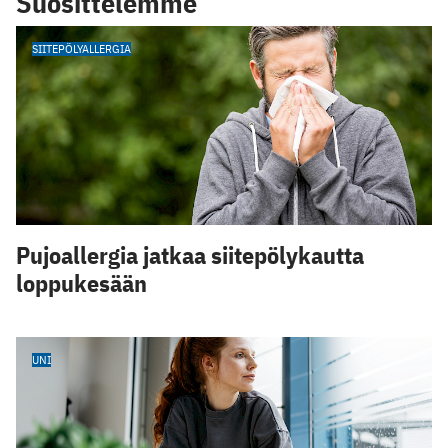
Suosittelemme
SIITEPÖLYALLERGIA
Pujoallergia jatkaa siitepölykautta
loppukesään
UNI