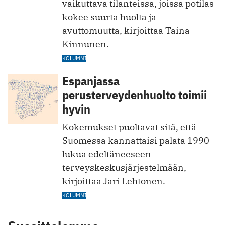
vaikuttava tilanteissa, joissa potilas
kokee suurta huolta ja
avuttomuutta, kirjoittaa Taina
Kinnunen.
KOLUMNI
Espanjassa
perusterveydenhuolto toimii
hyvin
Kokemukset puoltavat sitä, että
Suomessa kannattaisi palata 1990-
lukua edeltäneeseen
terveyskeskusjärjestelmään,
kirjoittaa Jari Lehtonen.
KOLUMNI