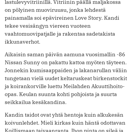
lastulevyvitriinillä. Vitriinin päällä maljakossa
on pölyinen muoviruusu, jonka lehdestä
painamalla soi epävireinen Love Story. Kandi
tekee vesisängyn viereen vuoteen
vaahtomuovipatjalle ja rakentaa sade­takista
ikkunaverhot.
Aikaisin saman päivän aamuna vuosimallin -86
Nissan Sunny on pakattu kattoa myöten täyteen.
Jonnekin kumisaappaiden ja lakanarullan väliin
tungetaan vielä uudet keltaruskeat birkenstockit
ja koirankorville luettu Meilahden Akuuttihoito-
opas. Keulan suunta kohti pohjoista ja suurta
seikkailua kesäkandina.
Kandin taidot ovat yhtä hentoja kuin alku­kesän
koivunlehdet. Mieli kirkas kuin häntä odottavan
Koillismaan taivaanranta. Ihon pinta on sileä ja