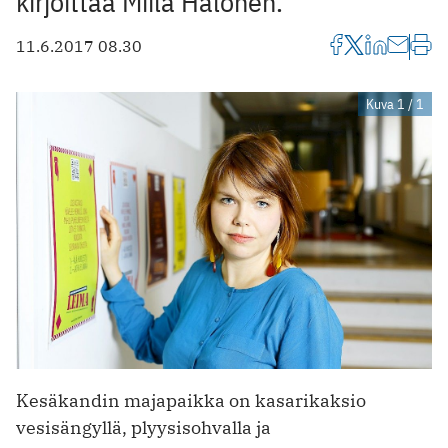
kirjoittaa Miila Halonen.
11.6.2017 08.30
Kuva 1 / 1
Kesäkandin majapaikka on kasarikaksio
vesisängyllä, plyysisohvalla ja