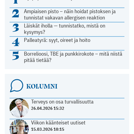
2
Ampiaisen pisto – näin hoidat pistoksen ja
tunnistat vakavan allergisen reaktion
3
Läiskät iholla — tunnistatko, mistä on
kysymys?
4
Palleatyrä: syyt, oireet ja hoito
5
Borrelioosi, TBE ja punkkirokote – mitä niistä
pitää tietää?
KOLUMNI
Terveys on osa turvallisuutta
26.04.2026 15:32
Viikon käänteiset uutiset
15.03.2026 10:15