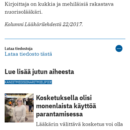
Kirjoittaja on kukkia ja mehiläisiä rakastava
nuorisolääkäri.
Kolumni Lääkärilehdestä 22/2017.
Lataa tiedostoja
Lataa tiedosto tästä
Lue lisää jutun aiheesta
KANDIT
MEDISIINARIT
MIELIPIDE
Kosketuksella olisi
monenlaista käyttöä
parantamisessa
Lääkärin välittävä kosketus voi olla