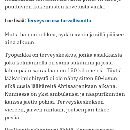
puuttuvien kokemusten kovetusta vailla.
Lue lisää:
Terveys on osa turvallisuutta
Mutta hän on rohkea, sydän avoin ja sillä pääsee
aina alkuun.
Työpaikka on terveyskeskus, jonka asiakkaista
joka kolmannella on sama sukunimi ja josta
lähimpään sairaalaan on 150 kilometriä. Täyttä
lääkärimiehitystä ei ole nähty sitten 80-luvun,
eikä uusia lääkäreitä Ahtisaarenkaan aikana.
Kunnassa on yksi ambulanssi ja naapurikun­tien
kanssa jaettu poliisi. Terveyskeskuksen
viereen, järven rantaan, joutsenpari tekee
pesää.
Realiteetit rakentuvat äkkiä. Kansanterveys­