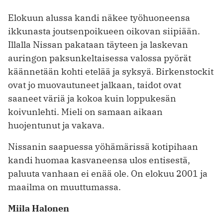
Elokuun alussa kandi näkee työhuoneensa
ikkunasta joutsenpoikueen oikovan siipiään.
Illalla Nissan pakataan täyteen ja laskevan
auringon paksunkeltaisessa valossa pyörät
käännetään kohti etelää ja syksyä. Birkenstockit
ovat jo muovautuneet jalkaan, taidot ovat
saaneet väriä ja kokoa kuin loppukesän
koivunlehti. Mieli on samaan aikaan
huojentunut ja vakava.
Nissanin saapuessa yöhämärissä kotipihaan
kandi huomaa kasvaneensa ulos entisestä,
paluuta vanhaan ei enää ole. On elokuu 2001 ja
maailma on muuttumassa.
Miila Halonen