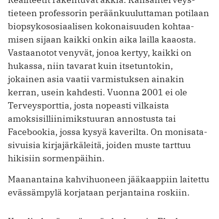
tieteen professorin peräänkuuluttaman potilaan
biopsykososiaalisen kokonaisuuden kohtaa­
misen sijaan kaikki onkin aika lailla kaaosta.
Vastaanotot venyvät, jonoa kertyy, kaikki on
hukassa, niin tavarat kuin itsetuntokin,
jokainen asia vaatii varmistuksen ainakin
kerran, usein kahdesti. Vuonna 2001 ei ole
Terveys­porttia, josta nopeasti vilkaista
amoksisilliinimikstuuran annostusta tai
Facebookia, jossa kysyä kaverilta. On monisata­
sivuisia kirjajärkäleitä, joiden muste tarttuu
hikisiin sormenpäihin.
Maanantaina kahvihuoneen jääkaappiin laitettu
evässämpylä korjataan perjantaina roskiin.