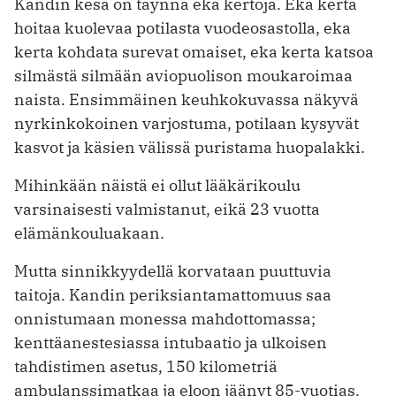
Kandin kesä on täynnä eka kertoja. Eka kerta
hoitaa kuolevaa potilasta vuodeosastolla, eka
kerta kohdata surevat omaiset, eka kerta katsoa
silmästä silmään aviopuolison moukaroimaa
naista. Ensimmäinen keuhkokuvassa näkyvä
nyrkinkokoinen varjostuma, potilaan kysyvät
kasvot ja käsien välissä puristama huopalakki.
Mihinkään näistä ei ollut lääkärikoulu
varsinaisesti valmistanut, eikä 23 vuotta
elämänkouluakaan.
Mutta sinnikkyydellä korvataan puuttuvia
taitoja. Kandin periksiantamattomuus saa
onnistumaan monessa mahdottomassa;
kenttäanestesiassa intubaatio ja ulkoisen
tahdistimen asetus, 150 kilometriä
ambulanssimatkaa ja eloon jäänyt 85-vuotias.