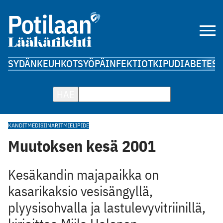
SYDÄN
KEUHKOT
SYÖPÄ
INFEKTIOT
KIPU
DIABETES
A
HAE
KANDIT
MEDISIINARIT
MIELIPIDE
Muutoksen kesä 2001
Kesäkandin majapaikka on
kasarikaksio vesisängyllä,
plyysisohvalla ja lastulevyvitriinillä,