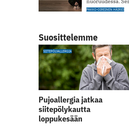
nuoruudessa. Sen
PAKKO-OIREINEN HÄIRIÖ
Suosittelemme
SIITEPÖLYALLERGIA
Pujoallergia jatkaa
siitepölykautta
loppukesään