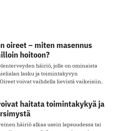
 oireet – miten masennus
illoin hoitoon?
enterveyden häiriö, jolle on ominaista
ielialan lasku ja toimintakyvyn
reet voivat vaihdella lievistä vaikeisiin.
oivat haitata toimintakykyä ja
ärsimystä
einen häiriö alkaa usein lapsuudessa tai