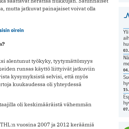
otka saattavat herättää nukkujan. Satunnaiset
a, mutta jatkuvat painajaiset voivat olla
isin oirein
Yl
ai
a?
hu
03
Nä
i alentunut työkyky, tyytymättömyys
me
iden runsas käyttö liittyivät jatkuviin
04
vista kysymyksistä selvisi, että myös
Su
hy
toja kuukaudessa oli yhteydessä
15
Es
hy
astaajilla oli keskimääräistä vähemmän
07
n THL:n vuosina 2007 ja 2012 keräämiä