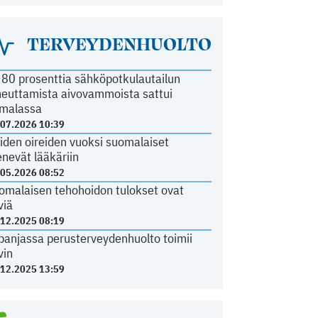
TERVEYDENHUOLTO
i 80 prosenttia sähköpotkulautailun
heuttamista aivovammoista sattui
malassa
.07.2026 10:39
iden oireiden vuoksi suomalaiset
nevät lääkäriin
.05.2026 08:52
omalaisen tehohoidon tulokset ovat
viä
.12.2025 08:19
panjassa perusterveydenhuolto toimii
vin
.12.2025 13:59