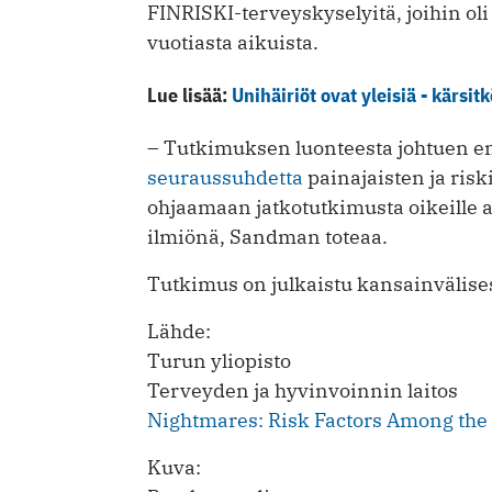
FINRISKI-terveyskyselyitä, joihin o
vuotiasta aikuista.
Lue lisää:
Unihäiriöt ovat yleisiä - kärsitk
– Tutkimuksen luonteesta johtuen e
seuraussuhdetta
painajaisten ja riski
ohjaamaan jatkotutkimusta oikeille a
ilmiönä, Sandman toteaa.
Tutkimus on julkaistu kansainvälis
Lähde:
Turun yliopisto
Terveyden ja hyvinvoinnin laitos
Nightmares: Risk Factors Among the 
Kuva: