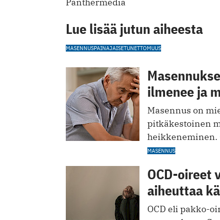
Panthermedia
Lue lisää jutun aiheesta
MASENNUS
PAINAJAISET
UNETTOMUUS
Masennuksen
ilmenee ja m
Masennus on miel
pitkäkestoinen m
heikkeneminen. Oi
MASENNUS
OCD-oireet v
aiheuttaa k
OCD eli pakko-oir