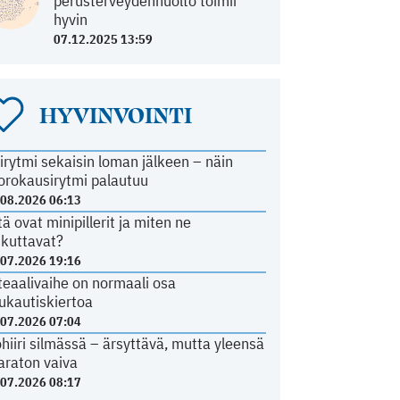
perusterveydenhuolto toimii
hyvin
07.12.2025 13:59
HYVINVOINTI
irytmi sekaisin loman jälkeen – näin
orokausirytmi palautuu
.08.2026 06:13
tä ovat minipillerit ja miten ne
ikuttavat?
.07.2026 19:16
teaalivaihe on normaali osa
ukautiskiertoa
.07.2026 07:04
ohiiri silmässä – ärsyttävä, mutta yleensä
araton vaiva
.07.2026 08:17