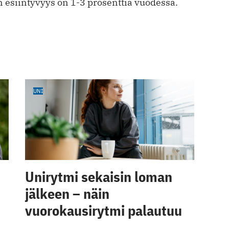
 esiintyvyys on 1-3 prosenttia vuodessa.
UNI
Unirytmi sekaisin loman
jälkeen – näin
vuorokausirytmi palautuu