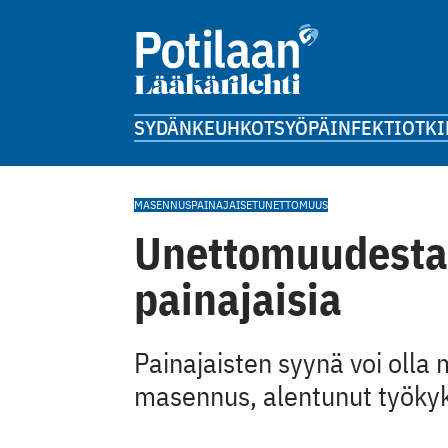
SYDÄN
KEUHKOT
SYÖPÄ
INFEKTIOT
KI
MASENNUS
PAINAJAISET
UNETTOMUUS
Unettomuudesta
painajaisia
Painajaisten syynä voi oll
masennus, alentunut työkyky