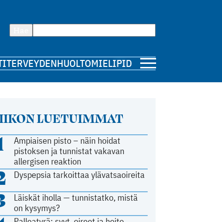
Hae
TI
TERVEYDENHUOLTO
MIELIPIDE
IIKON LUETUIMMAT
1
Ampiaisen pisto – näin hoidat
pistoksen ja tunnistat vakavan
allergisen reaktion
2
Dyspepsia tarkoittaa ylävatsaoireita
3
Läiskät iholla — tunnistatko, mistä
on kysymys?
Palleatyrä: syyt, oireet ja hoito