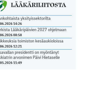
LÄÄKÄRILIITOSTA
ankohtaista yksityissektorilta
.06.2026 14:26
rkista Lääkäripäivien 2027 ohjelmaan
.06.2026 08:58
ikkeuksia toimiston kesäaukioloissa
.06.2026 12:21
savallan presidentti on myöntänyt
kkiatrin arvonimen Päivi Hietaselle
.05.2026 11:49