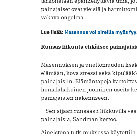
tarkoitetaan epämiellyttäviä unia, j
painajaiset ovat yleisiä ja harmittomi
vakava ongelma.
Lue lisää:
Masennus voi oireilla myös fyys
Runsas liikunta ehkäisee painajaisi
Masennuksen ja unettomuuden lisäks
elämään, kova stressi sekä kipulääkke
painajaisiin. Elämäntapoja kartoitta
humalahakuinen juominen useita ker
painajaisten näkemiseen.
– Sen sijaan runsaasti liikkuvilla v
painajaisia, Sandman kertoo.
Aineistona tutkimuksessa käytettii