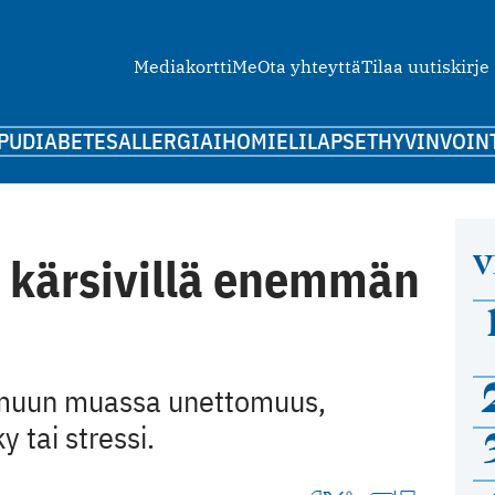
Mediakortti
Me
Ota yhteyttä
Tilaa uutiskirje
PU
DIABETES
ALLERGIA
IHO
MIELI
LAPSET
HYVINVOIN
V
 kärsivillä enemmän
a muun muassa unettomuus,
 tai stressi.