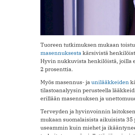
Tuoreen tutkimuksen mukaan toist
masennuksesta
kärsivistä henkilöist
Hyvin nukkuvista henkilöistä, joilla e
2 prosenttia.
Myös masennus- ja
unilääkkeiden
kä
tilastoanalyysin perusteella lääkkeid
erillään masennuksen ja unettomuu
Terveyden ja hyvinvoinnin laitoksen
mukaan suomalaisista aikuisista 35 p
useammin kuin miehet ja ikääntynee