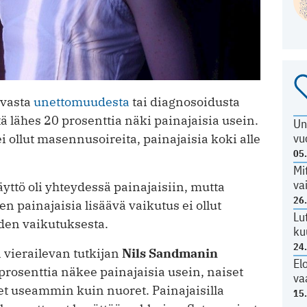
uvasta
unettomuudesta
tai diagnosoidusta
ä lähes 20 prosenttia näki painajaisia usein.
Un
vu
i ollut masennusoireita, painajaisia koki alle
05
Mi
va
yttö oli yhteydessä painajaisiin, mutta
26
en painajaisia lisäävä vaikutus ei ollut
Lu
den vaikutuksesta.
ku
24
 vierailevan tutkijan
Nils Sandmanin
El
rosenttia näkee painajaisia usein, naiset
va
t useammin kuin nuoret. Painajaisilla
15