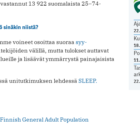
li vastannut 13 922 suomalaista 25–74-
Aj
ö sinäkin niistä?
22
Ku
mme voineet osoittaa suoraa
syy-
18
tekijöiden välillä, mutta tulokset auttavat
Po
lueille ja lisäävät ymmärrystä painajaisista
11
Ta
ar
essä unitutkimuksen lehdessä
SLEEP.
22
Finnish General Adult Population