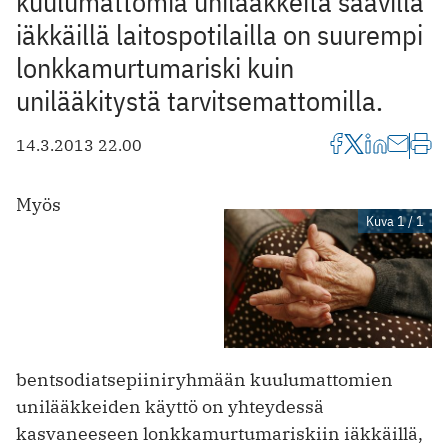
kuulumattomia unilääkkeitä saavilla
iäkkäillä laitospotilailla on suurempi
lonkkamurtumariski kuin
unilääkitystä tarvitsemattomilla.
14.3.2013 22.00
Myös
Kuva 1 / 1
bentsodiatsepiiniryhmään kuulumattomien
unilääkkeiden käyttö on yhteydessä
kasvaneeseen lonkkamurtumariskiin iäkkäillä,