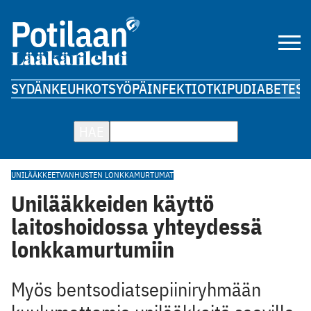
SYDÄN
KEUHKOT
SYÖPÄ
INFEKTIOT
KIPU
DIABETES
A
HAE
UNILÄÄKKEET
VANHUSTEN LONKKAMURTUMAT
Unilääkkeiden käyttö
laitoshoidossa yhteydessä
lonkkamurtumiin
Myös bentsodiatsepiiniryhmään