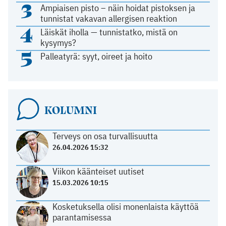
3
Ampiaisen pisto – näin hoidat pistoksen ja
tunnistat vakavan allergisen reaktion
4
Läiskät iholla — tunnistatko, mistä on
kysymys?
5
Palleatyrä: syyt, oireet ja hoito
KOLUMNI
Terveys on osa turvallisuutta
26.04.2026 15:32
Viikon käänteiset uutiset
15.03.2026 10:15
Kosketuksella olisi monenlaista käyttöä
parantamisessa