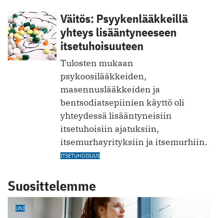
Väitös: Psyykenlääkkeillä
yhteys lisääntyneeseen
itsetuhoisuuteen
Tulosten mukaan
psykoosilääkkeiden,
masennuslääkkeiden ja
bentsodiatsepiinien käyttö oli
yhteydessä lisääntyneisiin
itsetuhoisiin ajatuksiin,
itsemurhayrityksiin ja itsemurhiin.
ITSETUHOISUUS
Suosittelemme
UNI