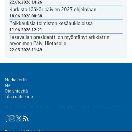
22.06.2026 14:26
Kurkista Lääkäripäivien 2027 ohjelmaan
18.06.2026 08:58
Poikkeuksia toimiston kesäaukioloissa
11.06.2026 12:21
Tasavallan presidentti on myöntänyt arkkiatrin
arvonimen Päivi Hietaselle
22.05.2026 11:49
Mediakortti
Me
Ota yhteyttä
Tilaa uutiskirje
Suomen Lääkäriliitto