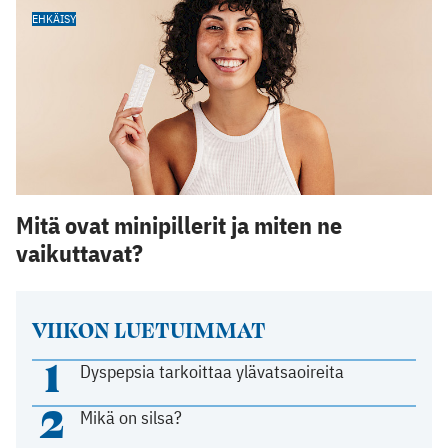
EHKÄISY
Mitä ovat minipillerit ja miten ne
vaikuttavat?
VIIKON LUETUIMMAT
1
Dyspepsia tarkoittaa ylävatsaoireita
2
Mikä on silsa?