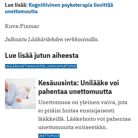
Lue lisää:
Kognitiivinen psykoterapia lievittää
unettomuutta
Kuva:Pixmac
Julkaistu Lääkärilehden verkkosivuilla.
Lue lisää jutun aiheesta
UNILÄÄKKEET
VANHUSTEN LONKKAMURTUMAT
Kesäuusinta: Unilääke voi
pahentaa unettomuutta
Unettomuus on yleinen vaiva, jota
ei pitäisi hoitaa ensisijaisesti
lääkkeillä. Lääkehoito voi pahentaa
unettomuutta entisestään.
UNETTOMUUS