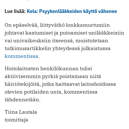
Lue lisää:
Kela: Psyykenlääkkeiden käyttö vähenee
On epäselvää, liittyvätkö lonkkamurtumiin
johtavat kaatumiset ja putoamiset unilääkkeisiin
vai univaikeuksiin itseensä, muistutetaan
tutkimusartikkelin yhteydessä julkaistussa
kommentissa
.
Hoitolaitosten henkilökunnan tulisi
aktiivisemmin pyrkiä poistamaan niitä
häiriötekijöitä, jotka haittaavat laitoshoidossa
olevien potilaiden unta, kommentissa
tähdennetään.
Tiina Lautala
toimittaja