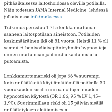
pitkäaikaisessa laitoshoidossa olevilla potilailla.
Näin todetaan JAMA Internal Medicine -lehdessä
julkaistussa
tutkimuksessa
.
Tutkimus perustuu 1 715 lonkkamurtuman
saaneen laitospotilaan aineistoon. Potilaiden
keskimääräinen ikä oli 81 vuotta. Heistä 11 % oli
saanut ei-bentsodiatsepiiniryhmän hypnootteja
ennen murtumaan johtanutta kaatumista tai
putoamista.
Lonkkamurtumariski oli jopa 66 % suurempi
kuin unilääkkeitä käyttämättömillä potilailla 30
vuorokauden sisällä niin sanottujen muiden
hypnoottien käytöstä (OR 1,66, 95 % LV 1,45–
1,90). Suurimmillaan riski oli 15 päivän sisällä
unilääkityksen aloittamisesta.