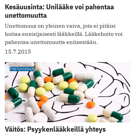
Kesäuusinta: Unilääke voi pahentaa
unettomuutta
Unettomuus on yleinen vaiva, jota ei pitäisi
hoitaa ensisijaisesti lääkkeillä. Lääkehoito voi
pahentaa unettomuutta entisestään.
15.7.2015
ITSETUHOISUUS
Väitös: Psyykenlääkkeillä yhteys