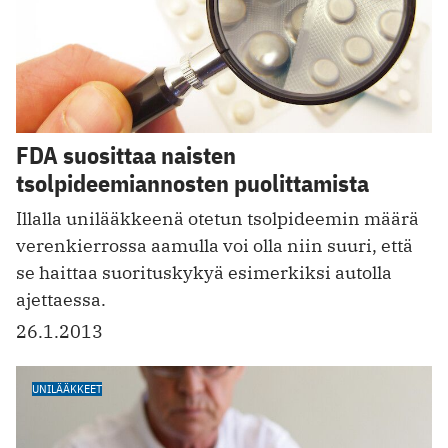
FDA suosittaa naisten
tsolpideemiannosten puolittamista
Illalla unilääkkeenä otetun tsolpideemin määrä
verenkierrossa aamulla voi olla niin suuri, että
se haittaa suorituskykyä esimerkiksi autolla
ajettaessa.
26.1.2013
UNILÄÄKKEET