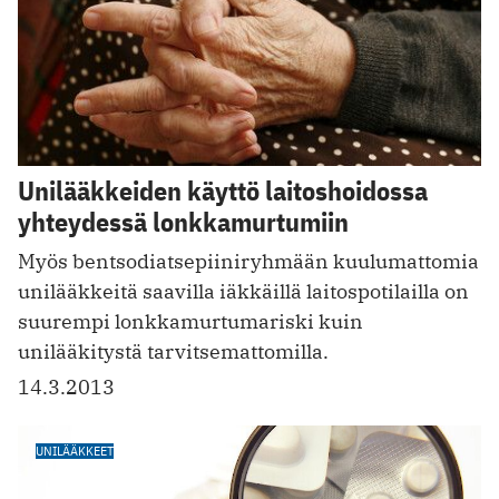
Unilääkkeiden käyttö laitoshoidossa
yhteydessä lonkkamurtumiin
Myös bentsodiatsepiiniryhmään kuulumattomia
unilääkkeitä saavilla iäkkäillä laitospotilailla on
suurempi lonkkamurtumariski kuin
unilääkitystä tarvitsemattomilla.
14.3.2013
UNILÄÄKKEET