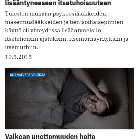
lisääntyneeseen itsetuhoisuuteen
Tulosten mukaan psykoosilääkkeiden,
masennuslääkkeiden ja bentsodiatsepiinien
käyttö oli yhteydessä lisääntyneisiin
itsetuhoisiin ajatuksiin, itsemurhayrityksiin ja
itsemurhiin.
19.5.2015
UNI-VALVEPÄIVÄKIRJA
Vaikean unettomuuden hoito