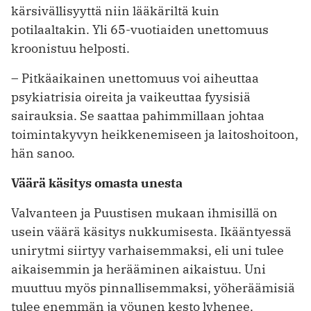
kärsivällisyyttä niin lääkäriltä kuin
potilaaltakin. Yli 65-vuotiaiden unettomuus
kroonistuu helposti.
– Pitkäaikainen unettomuus voi aiheuttaa
psykiatrisia oireita ja vaikeuttaa fyysisiä
sairauksia. Se saattaa pahimmillaan johtaa
toimintakyvyn heikkenemiseen ja laitoshoitoon,
hän sanoo.
Väärä käsitys omasta unesta
Valvanteen ja Puustisen mukaan ihmisillä on
usein väärä käsitys nukkumisesta. Ikääntyessä
unirytmi siirtyy varhaisemmaksi, eli uni tulee
aikaisemmin ja herääminen aikaistuu. Uni
muuttuu myös pinnallisemmaksi, yöheräämisiä
tulee enemmän ja yöunen kesto lyhenee.