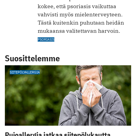
kokee, että psoriasis vaikuttaa
vahvisti myös mielenterveyteen.
Tästä kuitenkin puhutaan heidän
mukaansa valitettavan harvoin.
PSORIASIS
Suosittelemme
SIITEPÖLYALLERGIA
Pujoallergia jatkaa siitepölykautta