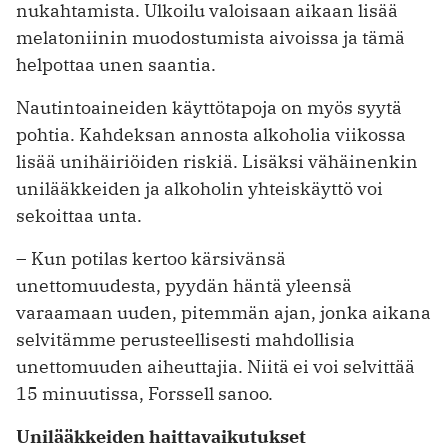
nukahtamista. Ulkoilu valoisaan aikaan lisää
melatoniinin muodostumista aivoissa ja tämä
helpottaa unen saantia.
Nautintoaineiden käyttötapoja on myös syytä
pohtia. Kahdeksan annosta alkoholia viikossa
lisää unihäiriöiden riskiä. Lisäksi vähäinenkin
unilääkkeiden ja alkoholin yhteiskäyttö voi
sekoittaa unta.
– Kun potilas kertoo kärsivänsä
unettomuudesta, pyydän häntä yleensä
varaamaan uuden, pitemmän ajan, jonka aikana
selvitämme perusteellisesti mahdollisia
unettomuuden aiheuttajia. Niitä ei voi selvittää
15 minuutissa, Forssell sanoo.
Unilääkkeiden haittavaikutukset