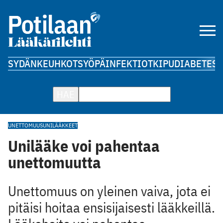
SYDÄN
KEUHKOT
SYÖPÄ
INFEKTIOT
KIPU
DIABETES
A
HAE
UNETTOMUUS
UNILÄÄKKEET
Unilääke voi pahentaa
unettomuutta
Unettomuus on yleinen vaiva, jota ei
pitäisi hoitaa ensisijaisesti lääkkeillä.