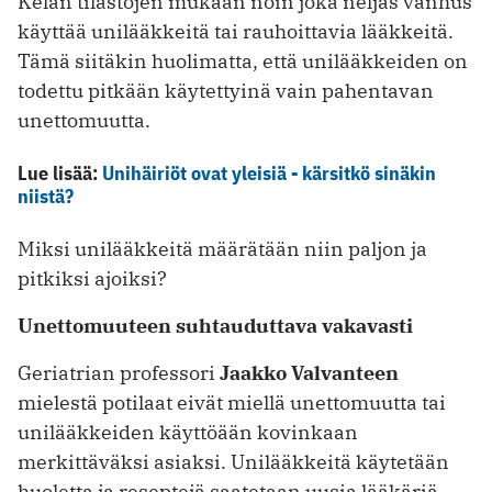
Kelan tilastojen mukaan noin joka neljäs vanhus
käyttää unilääkkeitä tai rauhoittavia lääkkeitä.
Tämä siitäkin huolimatta, että unilääkkeiden on
todettu pitkään käytettyinä vain pahentavan
unettomuutta.
Lue lisää:
Unihäiriöt ovat yleisiä - kärsitkö sinäkin
niistä?
Miksi unilääkkeitä määrätään niin paljon ja
pitkiksi ajoiksi?
Unettomuuteen suhtauduttava vakavasti
Geriatrian professori
Jaakko Valvanteen
mielestä potilaat eivät miellä unettomuutta tai
unilääkkeiden käyttöään kovinkaan
merkittäväksi asiaksi. Unilääkkeitä käytetään
huoletta ja reseptejä saatetaan uusia lääkäriä