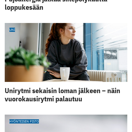
loppukesään
UNI
Unirytmi sekaisin loman jälkeen – näin
vuorokausirytmi palautuu
HYÖNTEISEN PISTO