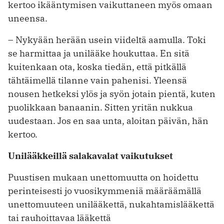
kertoo ikääntymisen vaikuttaneen myös omaan
uneensa.
– Nykyään herään usein viideltä aamulla. Toki
se harmittaa ja unilääke houkuttaa. En sitä
kuitenkaan ota, koska tiedän, että pitkällä
tähtäimellä tilanne vain pahenisi. Yleensä
nousen hetkeksi ylös ja syön jotain pientä, kuten
puolikkaan banaanin. Sitten yritän nukkua
uudestaan. Jos en saa unta, aloitan päivän, hän
kertoo.
Unilääkkeillä salakavalat vaikutukset
Puustisen mukaan unettomuutta on hoidettu
perinteisesti jo vuosikymmeniä määräämällä
unettomuuteen unilääkettä, nukahtamislääkettä
tai rauhoittavaa lääkettä