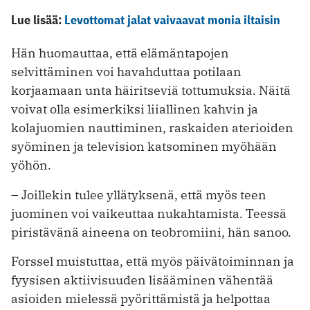
Lue lisää:
Levottomat jalat vaivaavat monia iltaisin
Hän huomauttaa, että elämäntapojen
selvittäminen voi havahduttaa potilaan
korjaamaan unta häiritseviä tottumuksia. Näitä
voivat olla esimerkiksi liiallinen kahvin ja
kolajuomien nauttiminen, raskaiden aterioiden
syöminen ja television katsominen myöhään
yöhön.
– Joillekin tulee yllätyksenä, että myös teen
juominen voi vaikeuttaa nukahtamista. Teessä
piristävänä aineena on teobromiini, hän sanoo.
Forssel muistuttaa, että myös päivätoiminnan ja
fyysisen aktiivisuuden lisääminen vähentää
asioiden mielessä pyörittämistä ja helpottaa