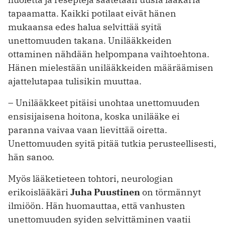
tapaamatta. Kaikki potilaat eivät hänen
mukaansa edes halua selvittää syitä
unettomuuden takana. Unilääkkeiden
ottaminen nähdään helpompana vaihtoehtona.
Hänen mielestään unilääkkeiden määräämisen
ajattelutapaa tulisikin muuttaa.
– Unilääkkeet pitäisi unohtaa unettomuuden
ensisijaisena hoitona, koska unilääke ei
paranna vaivaa vaan lievittää oiretta.
Unettomuuden syitä pitää tutkia perusteellisesti,
hän sanoo.
Myös lääketieteen tohtori, neurologian
erikoislääkäri
Juha Puustinen
on törmännyt
ilmiöön. Hän huomauttaa, että vanhusten
unettomuuden syiden selvittäminen vaatii