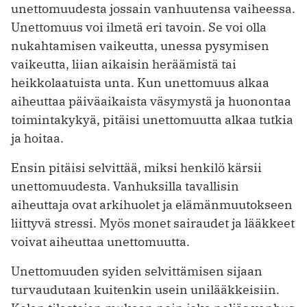
unettomuudesta jossain vanhuutensa vaiheessa.
Unettomuus voi ilmetä eri tavoin. Se voi olla
nukahtamisen vaikeutta, unessa pysymisen
vaikeutta, liian aikaisin heräämistä tai
heikkolaatuista unta. Kun unettomuus alkaa
aiheuttaa päiväaikaista väsymystä ja huonontaa
toimintakykyä, pitäisi unettomuutta alkaa tutkia
ja hoitaa.
Ensin pitäisi selvittää, miksi henkilö kärsii
unettomuudesta. Vanhuksilla tavallisin
aiheuttaja ovat arkihuolet ja elämänmuutokseen
liittyvä stressi. Myös monet sairaudet ja lääkkeet
voivat aiheuttaa unettomuutta.
Unettomuuden syiden selvittämisen sijaan
turvaudutaan kuitenkin usein unilääkkeisiin.