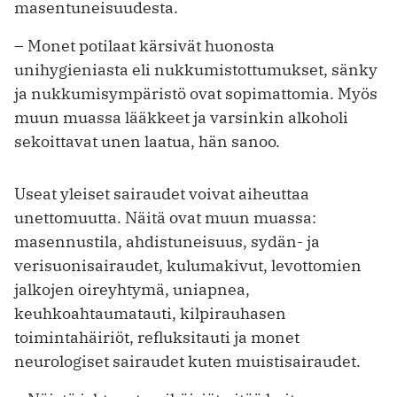
masentuneisuudesta.
– Monet potilaat kärsivät huonosta
unihygieniasta eli nukkumistottumukset, sänky
ja nukkumisympäristö ovat sopimattomia. Myös
muun muassa lääkkeet ja varsinkin alkoholi
sekoittavat unen laatua, hän sanoo.
Useat yleiset sairaudet voivat aiheuttaa
unettomuutta. Näitä ovat muun muassa:
masennustila, ahdistuneisuus, sydän- ja
verisuonisairaudet, kulumakivut, levottomien
jalkojen oireyhtymä, uniapnea,
keuhkoahtaumatauti, kilpirauhasen
toimintahäiriöt, refluksitauti ja monet
neurologiset sairaudet kuten muistisairaudet.