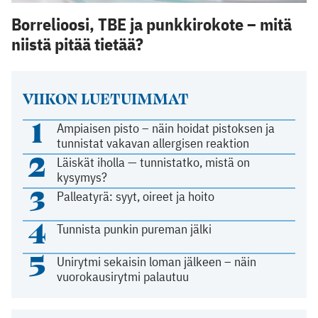
Borrelioosi, TBE ja punkkirokote – mitä
niistä pitää tietää?
VIIKON LUETUIMMAT
1
Ampiaisen pisto – näin hoidat pistoksen ja
tunnistat vakavan allergisen reaktion
2
Läiskät iholla — tunnistatko, mistä on
kysymys?
3
Palleatyrä: syyt, oireet ja hoito
4
Tunnista punkin pureman jälki
5
Unirytmi sekaisin loman jälkeen – näin
vuorokausirytmi palautuu