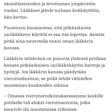
akuuttisairauden ja levottoman ympäristön
vuoksi. Lääkkeet jäävät turhaan kotikäyttöön,
hän kertoo.
Puustinen huomauttaa, että pitkäaikaista
unilääkkeen käyttöä ei saa itse lopettaa. Asiasta
pitää aina neuvotella ensin oman lääkärin
kanssa.
Lääkärin tehtävänä on punnita yhdessä potilaan
kanssa pitkäaikaisen unilääkekäytön haittoja ja
hyötyjä. Jos lääkärin kanssa päädytään
vieroitushoitoon, se pitää tehdä vähitellen
muutaman kuukauden aikana.
– Omassa vieroitustutkimuksessamme kaikille
potilaille tuli aluksi vieroitusoireita, jotka
menivät ohi muutamissa viikoissa.