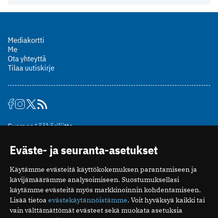
Mediakortti
Me
Ota yhteyttä
Tilaa uutiskirje
Suomen Lääkäriliitto
Mäkelänkatu 2, PL 49
Eväste- ja seuranta-asetukset
00510 Helsinki
puh. (09) 393 091
Käytämme evästeitä käyttökokemuksen parantamiseen ja
toimitus@potilaanlaakarilehti.fi
kävijämäärämme analysoimiseen. Suostumuksellasi
käytämme evästeitä myös markkinoinnin kohdentamiseen.
ISSN 2323-9476
Lisää tietoa
evästekäytännöistämme
. Voit hyväksyä kaikki tai
vain välttämättömät evästeet sekä muokata asetuksia