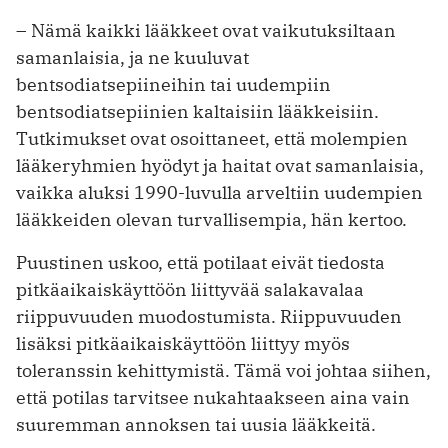
– Nämä kaikki lääkkeet ovat vaikutuksiltaan
samanlaisia, ja ne kuuluvat
bentsodiatsepiineihin tai uudempiin
bentsodiatsepiinien kaltaisiin lääkkeisiin.
Tutkimukset ovat osoittaneet, että molempien
lääkeryhmien hyödyt ja haitat ovat samanlaisia,
vaikka aluksi 1990-luvulla arveltiin uudempien
lääkkeiden olevan turvallisempia, hän kertoo.
Puustinen uskoo, että potilaat eivät tiedosta
pitkäaikaiskäyttöön liittyvää salakavalaa
riippuvuuden muodostumista. Riippuvuuden
lisäksi pitkäaikaiskäyttöön liittyy myös
toleranssin kehittymistä. Tämä voi johtaa siihen,
että potilas tarvitsee nukahtaakseen aina vain
suuremman annoksen tai uusia lääkkeitä.