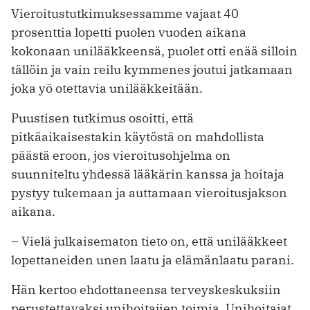
Vieroitustutkimuksessamme vajaat 40
prosenttia lopetti puolen vuoden aikana
kokonaan unilääkkeensä, puolet otti enää silloin
tällöin ja vain reilu kymmenes joutui jatkamaan
joka yö otettavia unilääkkeitään.
Puustisen tutkimus osoitti, että
pitkäaikaisestakin käytöstä on mahdollista
päästä eroon, jos vieroitusohjelma on
suunniteltu yhdessä lääkärin kanssa ja hoitaja
pystyy tukemaan ja auttamaan vieroitusjakson
aikana.
– Vielä julkaisematon tieto on, että unilääkkeet
lopettaneiden unen laatu ja elämänlaatu parani.
Hän kertoo ehdottaneensa terveyskeskuksiin
perustettavaksi unihoitajien toimia. Unihoitajat