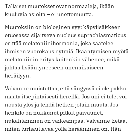
Tällaiset muutokset ovat normaaleja, ikään
kuuluvia asioita – ei unettomuutta.
Muutoksiin on biologinen syy: käpylisäkkeen
etuosassa sijaitseva nucleus suprachiasmaticus
erittää melatoniinihormonia, joka säätelee
ihmisen vuorokausirytmiä. Ikääntymisen myötä
melatoniinin eritys kuitenkin vähenee, mikä
johtaa lisääntyneeseen unenaikaiseen
heräilyyn.
Valvanne muistuttaa, että sängyssä ei ole pakko
maata itsepintaisesti hereillä. Jos uni ei tule, voi
nousta ylös ja tehdä hetken jotain muuta. Jos
henkilö on nukkunut pitkät päiväunet,
nukahtaminen on vaikeampaa. Valvanne tietää,
miten turhauttavaa yöllä herääminen on. Hän