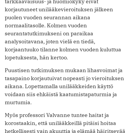
tarkkaavaisuus- ja huomiokyky eivät
korjautuneet unilääkevieroituksen jälkeen
puolen vuoden seurannan aikana
normaalitasolle. Kolmen vuoden
seurantatutkimukseni on paraikaa
analysoitavana, joten vielä en tiedä,
korjaantuuko tilanne kolmen vuoden kuluttua
lopetuksesta, hän kertoo.
Puustisen tutkimuksen mukaan lihasvoimat ja
tasapaino korjautuivat nopeasti jo vieroituksen
aikana. Lopettamalla unilääkkeiden käyttö
voidaan siis ehkäistä kaatumistapaturmia ja
murtumia.
Myös professori Valvanne tuntee haitat ja
korostaakin, että unilääkkeillä pitäisi hoitaa
hetkellisesti vain akuuttia ja elämää häiritsevää