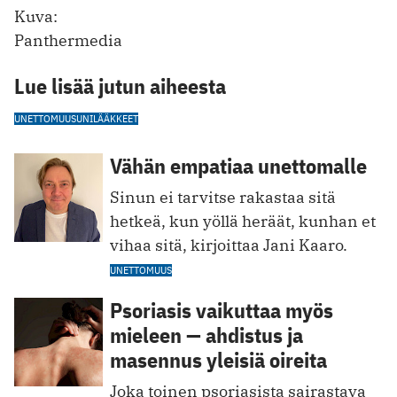
Kuva:
Panthermedia
Lue lisää jutun aiheesta
UNETTOMUUS
UNILÄÄKKEET
Vähän empatiaa unettomalle
Sinun ei tarvitse rakastaa sitä
hetkeä, kun yöllä heräät, kunhan et
vihaa sitä, kirjoittaa Jani Kaaro.
UNETTOMUUS
Psoriasis vaikuttaa myös
mieleen — ahdistus ja
masennus yleisiä oireita
Joka toinen psoriasista sairastava