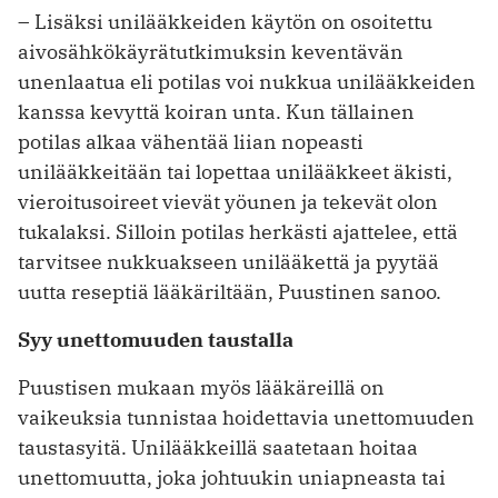
– Lisäksi unilääkkeiden käytön on osoitettu
aivosähkökäyrätutkimuksin keventävän
unenlaatua eli potilas voi nukkua unilääkkeiden
kanssa kevyttä koiran unta. Kun tällainen
potilas alkaa vähentää liian nopeasti
unilääkkeitään tai lopettaa unilääkkeet äkisti,
vieroitusoireet vievät yöunen ja tekevät olon
tukalaksi. Silloin potilas herkästi ajattelee, että
tarvitsee nukkuakseen unilääkettä ja pyytää
uutta reseptiä lääkäriltään, Puustinen sanoo.
Syy unettomuuden taustalla
Puustisen mukaan myös lääkäreillä on
vaikeuksia tunnistaa hoidettavia unettomuuden
taustasyitä. Unilääkkeillä saatetaan hoitaa
unettomuutta, joka johtuukin uniapneasta tai