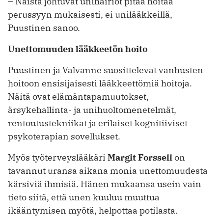
– Näistä johtuvat unihäiriöt pitää hoitaa
perussyyn mukaisesti, ei unilääkkeillä,
Puustinen sanoo.
Unettomuuden lääkkeetön hoito
Puustinen ja Valvanne suosittelevat vanhusten
hoitoon ensisijaisesti lääkkeettömiä hoitoja.
Näitä ovat elämäntapamuutokset,
ärsykehallinta- ja unihuoltomenetelmät,
rentoutustekniikat ja erilaiset kognitiiviset
psykoterapian sovellukset.
Myös työterveyslääkäri
Margit Forssell
on
tavannut uransa aikana monia unettomuudesta
kärsiviä ihmisiä. Hänen mukaansa usein vain
tieto siitä, että unen kuuluu muuttua
ikääntymisen myötä, helpottaa potilasta.