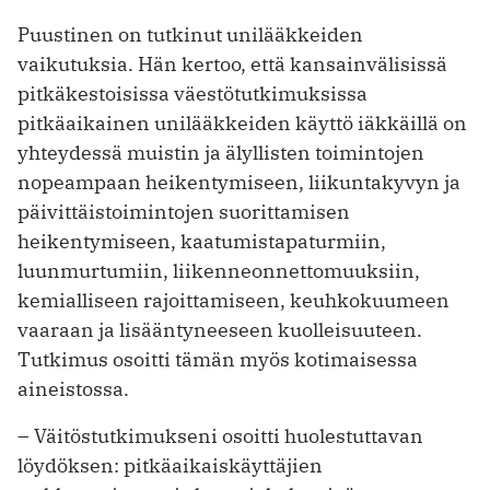
Puustinen on tutkinut unilääkkeiden
vaikutuksia. Hän kertoo, että kansainvälisissä
pitkäkestoisissa väestötutkimuksissa
pitkäaikainen unilääkkeiden käyttö iäkkäillä on
yhteydessä muistin ja älyllisten toimintojen
nopeampaan heikentymiseen, liikuntakyvyn ja
päivittäistoimintojen suorittamisen
heikentymiseen, kaatumistapaturmiin,
luunmurtumiin, liikenneonnettomuuksiin,
kemialliseen rajoittamiseen, keuhkokuumeen
vaaraan ja lisääntyneeseen kuolleisuuteen.
Tutkimus osoitti tämän myös kotimaisessa
aineistossa.
– Väitöstutkimukseni osoitti huolestuttavan
löydöksen: pitkäaikaiskäyttäjien