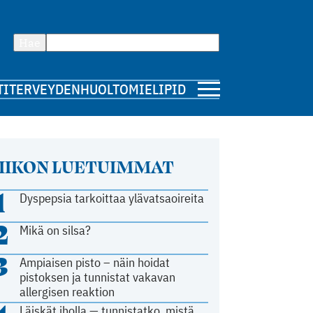
Hae
TI
TERVEYDENHUOLTO
MIELIPIDE
IIKON LUETUIMMAT
1
Dyspepsia tarkoittaa ylävatsaoireita
2
Mikä on silsa?
3
Ampiaisen pisto – näin hoidat
pistoksen ja tunnistat vakavan
allergisen reaktion
Läiskät iholla — tunnistatko, mistä