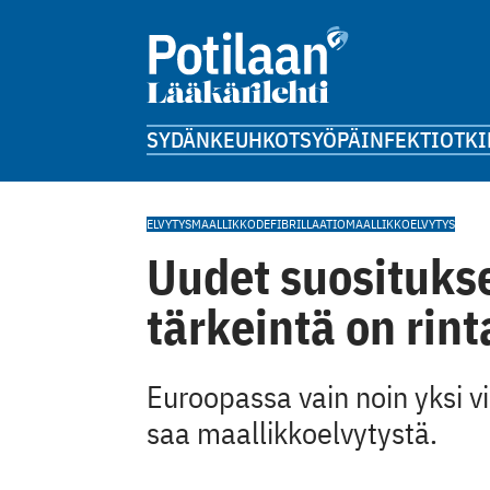
SYDÄN
KEUHKOT
SYÖPÄ
INFEKTIOT
KI
ELVYTYS
MAALLIKKODEFIBRILLAATIO
MAALLIKKOELVYTYS
Uudet suositukse
tärkeintä on rin
Euroopassa vain noin yksi 
saa maallikkoelvytystä.