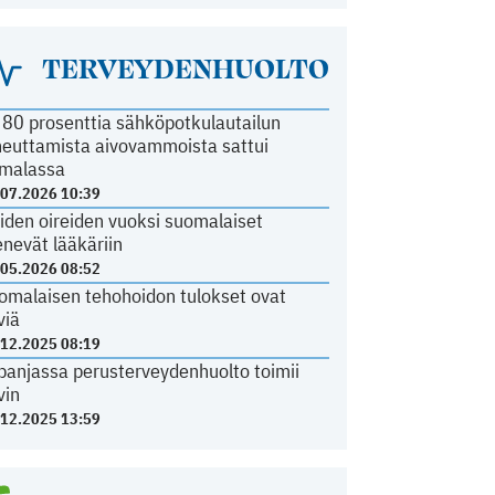
TERVEYDENHUOLTO
i 80 prosenttia sähköpotkulautailun
heuttamista aivovammoista sattui
malassa
.07.2026 10:39
iden oireiden vuoksi suomalaiset
nevät lääkäriin
.05.2026 08:52
omalaisen tehohoidon tulokset ovat
viä
.12.2025 08:19
panjassa perusterveydenhuolto toimii
vin
.12.2025 13:59