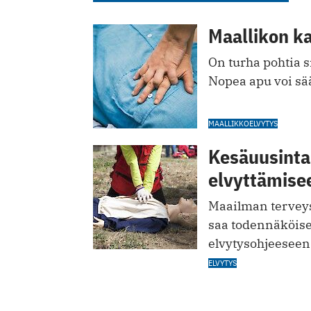
Maallikon k
On turha pohtia si
Nopea apu voi sä
MAALLIKKOELVYTYS
Kesäuusinta:
elvyttämise
Maailman terveysj
saa todennäköise
elvytysohjeeseen
ELVYTYS