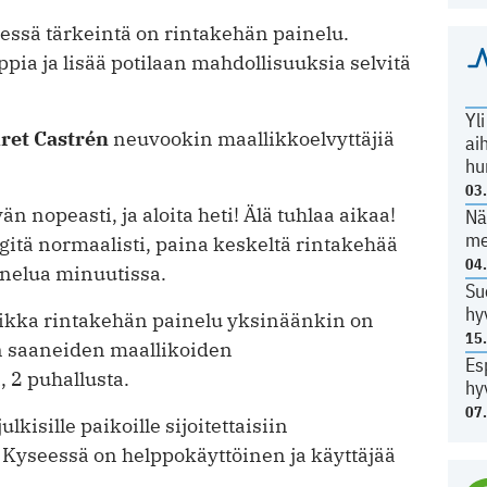
ssä tärkeintä on rintakehän painelu.
pia ja lisää potilaan mahdollisuuksia selvitä
Yl
ret Castrén
neuvookin maallikkoelvyttäjiä
ai
hu
03
än nopeasti, ja aloita heti! Älä tuhlaa aikaa!
Nä
me
engitä normaalisti, paina keskeltä rintakehää
04
inelua minuutissa.
Su
hy
aikka rintakehän painelu yksinäänkin on
15
en saaneiden maallikoiden
Es
, 2 puhallusta.
hy
07
lkisille paikoille sijoitettaisiin
. Kyseessä on helppokäyttöinen ja käyttäjää