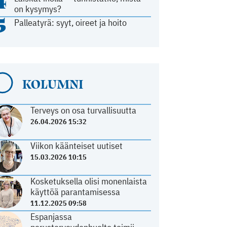
4
on kysymys?
5
Palleatyrä: syyt, oireet ja hoito
KOLUMNI
Terveys on osa turvallisuutta
26.04.2026 15:32
Viikon käänteiset uutiset
15.03.2026 10:15
Kosketuksella olisi monenlaista
käyttöä parantamisessa
11.12.2025 09:58
Espanjassa