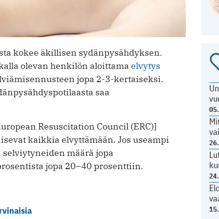
ista kokee äkillisen sydänpysähdyksen.
kalla olevan henkilön aloittama
elvytys
lviämisennusteen jopa 2-3-kertaiseksi.
Un
ydänpysähdyspotilaasta saa
vu
05
Mi
uropean Resuscitation Council (ERC)]
va
aisevat kaikkia elvyttämään. Jos useampi
26
si selviytyneiden määrä jopa
Lu
ku
rosentista jopa 20–40 prosenttiin.
24
El
va
rvinaisia
15