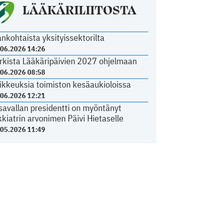
LÄÄKÄRILIITOSTA
ankohtaista yksityissektorilta
.06.2026 14:26
rkista Lääkäripäivien 2027 ohjelmaan
.06.2026 08:58
ikkeuksia toimiston kesäaukioloissa
.06.2026 12:21
savallan presidentti on myöntänyt
kkiatrin arvonimen Päivi Hietaselle
.05.2026 11:49