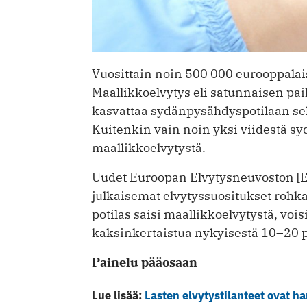
Vuosittain noin 500 000 eurooppala
Maallikkoelvytys eli satunnaisen pai
kasvattaa sydänpysähdyspotilaan se
Kuitenkin vain noin yksi viidestä s
maallikkoelvytystä.
Uudet Euroopan Elvytysneuvoston [E
julkaisemat elvytyssuositukset rohk
potilas saisi maallikkoelvytystä, voi
kaksinkertaistua nykyisestä 10–20 p
Painelu pääosaan
Lue lisää:
Lasten elvytystilanteet ovat ha