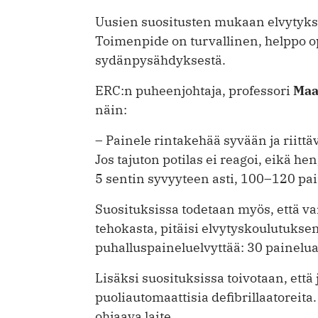
Uusien suositusten mukaan elvytykse
Toimenpide on turvallinen, helppo op
sydänpysähdyksestä.
ERC:n puheenjohtaja, professori
Maa
näin:
– Painele rintakehää syvään ja riittäv
Jos tajuton potilas ei reagoi, eikä h
5 sentin syvyyteen asti, 100–120 pa
Suosituksissa todetaan myös, että v
tehokasta, pitäisi elvytyskoulutuks
puhalluspaineluelvyttää: 30 painelua
Lisäksi suosituksissa toivotaan, että ju
puoliautomaattisia defibrillaatoreita
ohjaava laite.