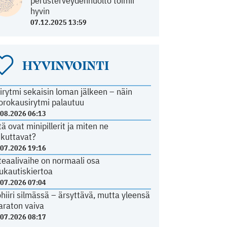
perusterveydenhuolto toimii
hyvin
07.12.2025 13:59
HYVINVOINTI
irytmi sekaisin loman jälkeen – näin
orokausirytmi palautuu
.08.2026 06:13
tä ovat minipillerit ja miten ne
ikuttavat?
.07.2026 19:16
teaalivaihe on normaali osa
ukautiskiertoa
.07.2026 07:04
ohiiri silmässä – ärsyttävä, mutta yleensä
araton vaiva
.07.2026 08:17