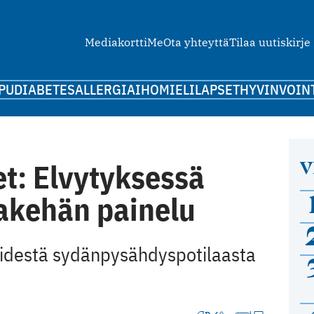
Mediakortti
Me
Ota yhteyttä
Tilaa uutiskirje
PU
DIABETES
ALLERGIA
IHO
MIELI
LAPSET
HYVINVOIN
V
t: Elvytyksessä
takehän painelu
viidestä sydänpysähdyspotilaasta