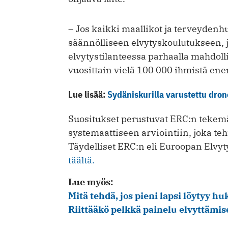
– Jos kaikki maallikot ja terveydenhu
säännölliseen elvytyskoulutukseen, ja
elvytystilanteessa parhaalla mahdoll
vuosittain vielä 100 000 ihmistä en
Lue lisää:
Sydäniskurilla varustettu drone
Suositukset perustuvat ERC:n tekemää
systemaattiseen arviointiin, joka te
Täydelliset ERC:n eli Euroopan Elvyt
täältä.
Lue myös:
Mitä tehdä, jos pieni lapsi löytyy 
Riittääkö pelkkä painelu elvyttämi