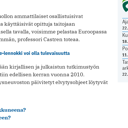
ollon ammattilaiset osallistuisivat
Aj
 käyttäisivät opittuja taitojaan
22
isella tavalla, voisimme pelastaa Euroopassa
Ku
emmän, professori Castren toteaa.
18
Po
-lennokki voi olla tulevaisuutta
11
Ta
n kirjallisen ja julkaistun tutkimustyön
ar
htiin edellisen kerran vuonna 2010.
22
ysneuvoston päivitetyt elvytysohjeet löytyvät
hukkuneena?
seen?