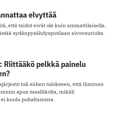
annattaa elvyttää
tä, että taidot eivät ole kuin ammattilaisella.
ästää sydänpysähdyspotilaan aivovauriolta.
 Riittääkö pelkkä painelu
en?
ärjestö tuli siihen tulokseen, että ihminen
mmin apua maallikolta, mikäli
 ei kuulu puhaltamista.