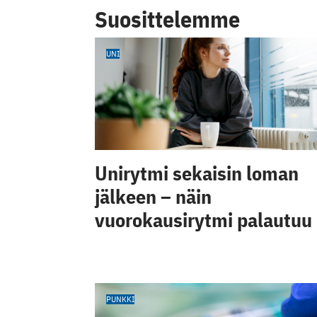
Suosittelemme
UNI
Unirytmi sekaisin loman
jälkeen – näin
vuorokausirytmi palautuu
PUNKKI