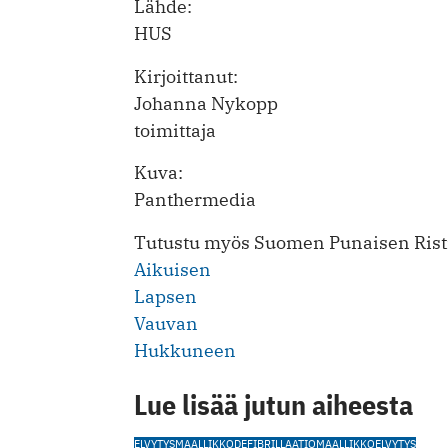
Lähde:
HUS
Kirjoittanut:
Johanna Nykopp
toimittaja
Kuva:
Panthermedia
Tutustu myös Suomen Punaisen Ristin
Aikuisen
Lapsen
Vauvan
Hukkuneen
Lue lisää jutun aiheesta
ELVYTYS
MAALLIKKODEFIBRILLAATIO
MAALLIKKOELVYTYS