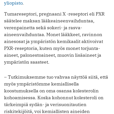
yliopisto
.
Tumareseptori, pregnaani X -reseptori eli PXR
säätelee maksan lääkeaineenvaihduntaa,
verenpainetta sekä sokeri- ja rasva-
aineenvaihduntaa. Monet lääkkeet, ravinnon
ainesosat ja ympäristön kemikaalit aktivoivat
PXR-reseptoria, kuten myös monet torjunta-
aineet, palonestoaineet, muovin lisäaineet ja
ympäristön saasteet.
– Tutkimuksemme tuo vahvaa näyttöä siitä, että
myös ympäristömme kemiallisella
koostumuksella on oma osansa kolesterolin
kohoamisessa. Koska kohonnut kolesteroli on
tärkeimpiä sydän- ja verisuonitautien
riskitekijöitä, voi kemiallisten aineiden