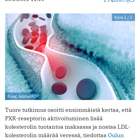
Kuva 1 / 1
Kuva: Adobe/AOP
Tuore tutkimus osoitti ensimmäistä kertaa, että
PXR-reseptorin aktivoituminen lisää
kolesterolin tuotantoa maksassa ja nostaa LDL-
kolesterolin määrää veressä, tiedottaa
Oulun