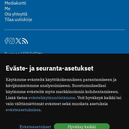
Mediakortti
Me
Ota yhteyttä
Tilaa uutiskirje
Suomen Lääkäriliitto
Mäkelänkatu 2, PL 49
Eväste- ja seuranta-asetukset
00510 Helsinki
puh. (09) 393 091
Käytämme evästeitä käyttökokemuksen parantamiseen ja
toimitus@potilaanlaakarilehti.fi
kävijämäärämme analysoimiseen. Suostumuksellasi
käytämme evästeitä myös markkinoinnin kohdentamiseen.
ISSN 2323-9476
Lisää tietoa
evästekäytännöistämme
. Voit hyväksyä kaikki tai
vain välttämättömät evästeet sekä muokata asetuksia
evästeasetuksissa
.
Evästeasetukset
Hyväksy kaikki