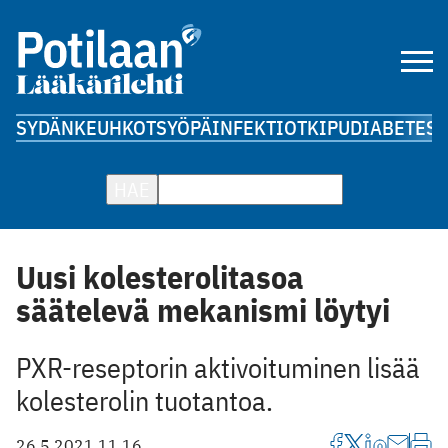
SYDÄN
KEUHKOT
SYÖPÄ
INFEKTIOT
KIPU
DIABETES
A
HAE
Uusi kolesterolitasoa
säätelevä mekanismi löytyi
PXR-reseptorin aktivoituminen lisää
kolesterolin tuotantoa.
26.5.2021 11.16