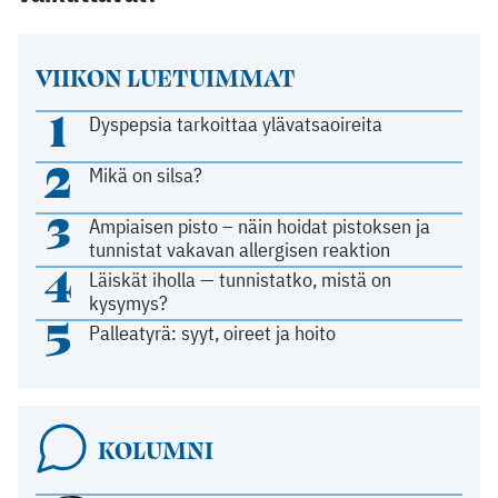
VIIKON LUETUIMMAT
1
Dyspepsia tarkoittaa ylävatsaoireita
2
Mikä on silsa?
3
Ampiaisen pisto – näin hoidat pistoksen ja
tunnistat vakavan allergisen reaktion
4
Läiskät iholla — tunnistatko, mistä on
kysymys?
5
Palleatyrä: syyt, oireet ja hoito
KOLUMNI