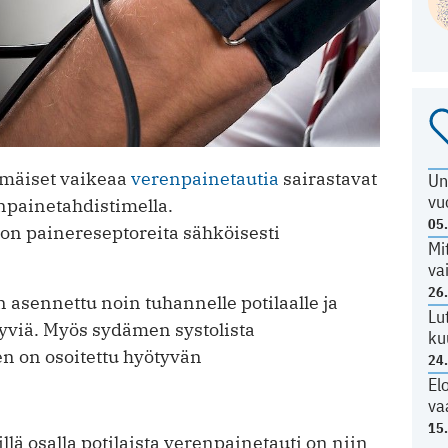
mäiset vaikeaa
verenpainetautia
sairastavat
Un
vu
npainetahdistimella.
05
on painereseptoreita sähköisesti
Mi
va
26
asennettu noin tuhannelle potilaalle ja
Lu
 hyviä. Myös sydämen systolista
ku
en on osoitettu hyötyvän
24
El
va
15
lä osalla potilaista verenpainetauti on niin