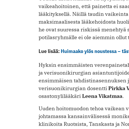
vaikeahoitoinen, että painetta ei saa
lääkityksellä. Näillä taudin vaikeinta
maksimaalisesta lääkehoidosta huoli
he ovat suuressa riskissä menehtyä s
potilasryhmälle ei ole aiemmin ollut t
Lue lisää:
Huimaako ylös noustessa – täst
Hyksin ensimmäisten verenpainetahd
ja verisuonikirurgian asiantuntijoid
ensimmäisen tahdistinasennuksen jä
verisuonikirurgian dosentti
Pirkka 
osastonylilääkäri
Leena Vikatmaa
.
Uuden hoitomuodon tehoa vaikean v
johtamassa kansainvälisessä monike
klinikoita Ruotsista, Tanskasta ja Nor