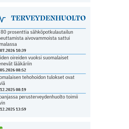
TERVEYDENHUOLTO
i 80 prosenttia sähköpotkulautailun
heuttamista aivovammoista sattui
malassa
.07.2026 10:39
iden oireiden vuoksi suomalaiset
nevät lääkäriin
.05.2026 08:52
omalaisen tehohoidon tulokset ovat
viä
.12.2025 08:19
panjassa perusterveydenhuolto toimii
vin
.12.2025 13:59