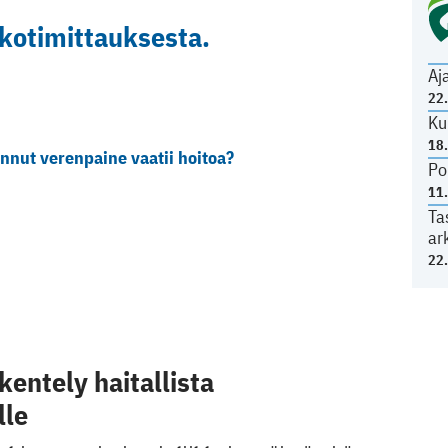
kotimittauksesta.
Aj
22
Ku
18
nnut verenpaine vaatii hoitoa?
Po
11
Ta
ar
22
kentely haitallista
lle