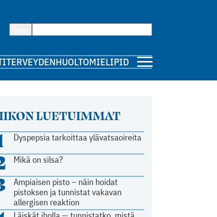
Hae
TI
TERVEYDENHUOLTO
MIELIPIDE
IIKON LUETUIMMAT
1
Dyspepsia tarkoittaa ylävatsaoireita
2
Mikä on silsa?
3
Ampiaisen pisto – näin hoidat
pistoksen ja tunnistat vakavan
allergisen reaktion
Läiskät iholla — tunnistatko, mistä