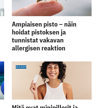
Ampiaisen pisto – näin
hoidat pistoksen ja
tunnistat vakavan
allergisen reaktion
EHKÄISY
Mitä ovat minipillerit ja