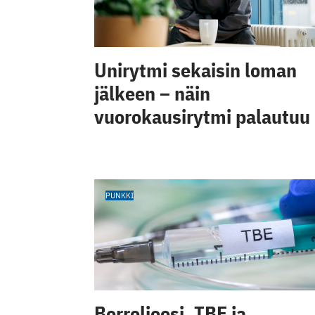
Unirytmi sekaisin loman
jälkeen – näin
vuorokausirytmi palautuu
PUNKKI
Borrelioosi, TBE ja