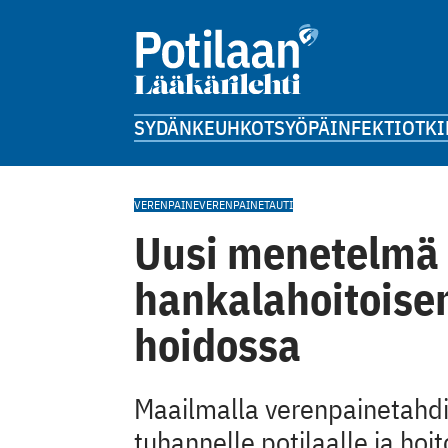
SYDÄN
KEUHKOT
SYÖPÄ
INFEKTIOT
KI
VERENPAINE
VERENPAINETAUTI
Uusi menetelmä 
hankalahoitoise
hoidossa
Maailmalla verenpainetahdi
tuhannelle potilaalle ja hoit