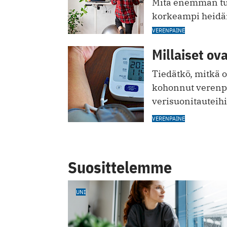
Mitä enemmän tutki
korkeampi heidä
VERENPAINE
Millaiset ov
Tiedätkö, mitkä o
kohonnut verenpai
verisuonitauteihi
VERENPAINE
Suosittelemme
UNI