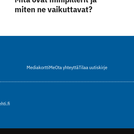
miten ne vaikuttavat?
Mediakortti
Me
Ota yhteyttä
Tilaa uutiskirje
hti.fi