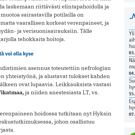
da laskemaan riittävästi elintapahoidolla ja
 muotoa sairastavilla potilailla on
matta vaarallisen korkeat verenpaineet, ja
ydän- ja verisuonisairauksiin. Tälle
Yl
arjolla tehokkaita hoitoja.
ai
hu
03
ä voi olla kyse
Nä
me
istimien asennus toteutettiin nefrologian
04
en yhteistyönä, ja alustavat tulokset kahden
Su
lkeen ovat lupaavia. Leikkauksista vastasi
hy
Vikatmaa,
ja niiden anestesiasta LT, vs.
15
Es
hy
erenpaineen hoidossa tutkitaan nyt Hyksin
07
skustutkimuksessa, johon osallistuu
jasta.