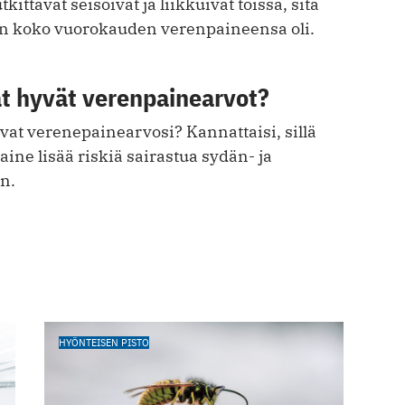
ttavat seisoivat ja liikkuivat töissä, sitä
n koko vuorokauden verenpaineensa oli.
at hyvät verenpainearvot?
vat verenepainearvosi? Kannattaisi, sillä
ne lisää riskiä sairastua sydän- ja
n.
HYÖNTEISEN PISTO