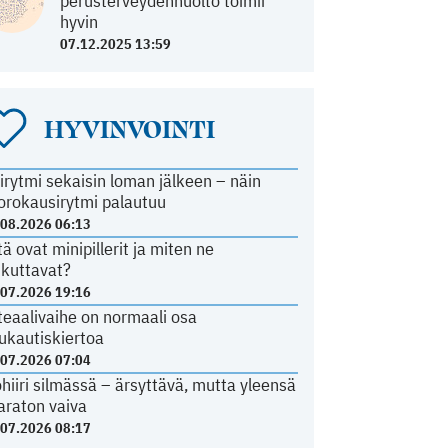
perusterveydenhuolto toimii
hyvin
07.12.2025 13:59
HYVINVOINTI
irytmi sekaisin loman jälkeen – näin
orokausirytmi palautuu
.08.2026 06:13
tä ovat minipillerit ja miten ne
ikuttavat?
.07.2026 19:16
teaalivaihe on normaali osa
ukautiskiertoa
.07.2026 07:04
ohiiri silmässä – ärsyttävä, mutta yleensä
araton vaiva
.07.2026 08:17