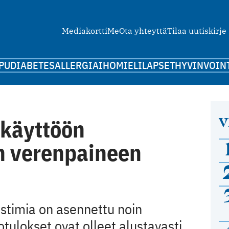
Mediakortti
Me
Ota yhteyttä
Tilaa uutiskirje
PU
DIABETES
ALLERGIA
IHO
MIELI
LAPSET
HYVINVOIN
V
käyttöön
n verenpaineen
stimia on asennettu noin
otulokset ovat olleet alustavasti