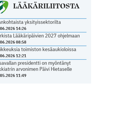
LÄÄKÄRILIITOSTA
ankohtaista yksityissektorilta
.06.2026 14:26
rkista Lääkäripäivien 2027 ohjelmaan
.06.2026 08:58
ikkeuksia toimiston kesäaukioloissa
.06.2026 12:21
savallan presidentti on myöntänyt
kkiatrin arvonimen Päivi Hietaselle
.05.2026 11:49