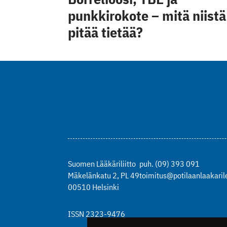
punkkirokote – mitä niistä
pitää tietää?
Suomen Lääkäriliitto
puh. (09) 393 091
Mäkelänkatu 2, PL 49
toimitus@potilaanlaakarile
00510 Helsinki
ISSN 2323-9476