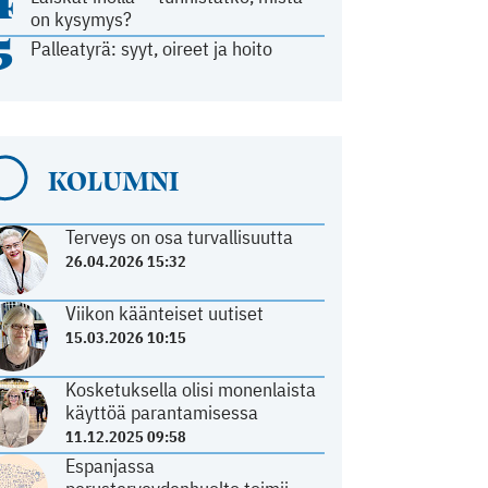
4
on kysymys?
5
Palleatyrä: syyt, oireet ja hoito
KOLUMNI
Terveys on osa turvallisuutta
26.04.2026 15:32
Viikon käänteiset uutiset
15.03.2026 10:15
Kosketuksella olisi monenlaista
käyttöä parantamisessa
11.12.2025 09:58
Espanjassa