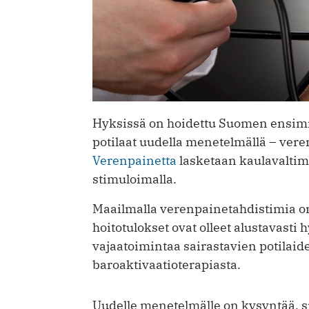
Hyksissä on hoidettu Suomen ensim
potilaat uudella menetelmällä – vere
Verenpainetta
lasketaan kaulavaltim
stimuloimalla.
Maailmalla verenpainetahdistimia on 
hoitotulokset ovat olleet alustavasti
vajaatoimintaa sairastavien potilaid
baroaktivaatioterapiasta.
Uudelle menetelmälle on kysyntää, sil