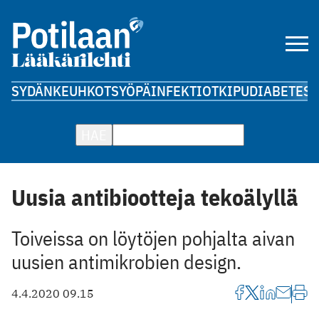
SYDÄN
KEUHKOT
SYÖPÄ
INFEKTIOT
KIPU
DIABETES
A
HAE
Uusia antibiootteja tekoälyllä
Toiveissa on löytöjen pohjalta aivan
uusien antimikrobien design.
4.4.2020 09.15