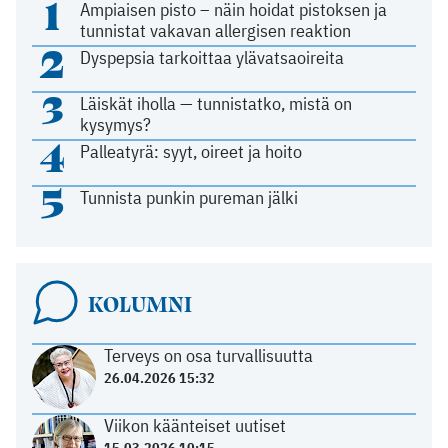
1
Ampiaisen pisto – näin hoidat pistoksen ja
tunnistat vakavan allergisen reaktion
2
Dyspepsia tarkoittaa ylävatsaoireita
3
Läiskät iholla — tunnistatko, mistä on
kysymys?
4
Palleatyrä: syyt, oireet ja hoito
5
Tunnista punkin pureman jälki
KOLUMNI
Terveys on osa turvallisuutta
26.04.2026 15:32
Viikon käänteiset uutiset
15.03.2026 10:15