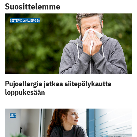
Suosittelemme
SIITEPÖLYALLERGIA
Pujoallergia jatkaa siitepölykautta
loppukesään
UNI