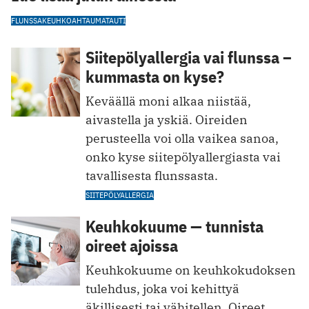
FLUNSSA
KEUHKOAHTAUMATAUTI
Siitepölyallergia vai flunssa –
kummasta on kyse?
Keväällä moni alkaa niistää,
aivastella ja yskiä. Oireiden
perusteella voi olla vaikea sanoa,
onko kyse siitepölyallergiasta vai
tavallisesta flunssasta.
SIITEPÖLYALLERGIA
Keuhkokuume — tunnista
oireet ajoissa
Keuhkokuume on keuhkokudoksen
tulehdus, joka voi kehittyä
äkillisesti tai vähitellen. Oireet