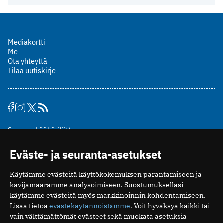
Mediakortti
Me
Ota yhteyttä
Tilaa uutiskirje
Suomen Lääkäriliitto
Mäkelänkatu 2, PL 49
Eväste- ja seuranta-asetukset
00510 Helsinki
puh. (09) 393 091
Käytämme evästeitä käyttökokemuksen parantamiseen ja
toimitus@potilaanlaakarilehti.fi
kävijämäärämme analysoimiseen. Suostumuksellasi
käytämme evästeitä myös markkinoinnin kohdentamiseen.
ISSN 2323-9476
Lisää tietoa
evästekäytännöistämme
. Voit hyväksyä kaikki tai
vain välttämättömät evästeet sekä muokata asetuksia