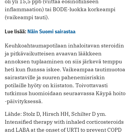
oli yli 15,5 ppb (viittaa eosinofiiliseen
inflammaation) tai BODE-luokka korkeampi
(vaikeampi tauti).
Lue lisää:
Näin Suomi sairastaa
Keuhkoahtaumapotilaan inhaloitavan steroidin
ja pitkävaikutteisen avaavan lääkkeen
annoksen tuplaaminen on siis järkevä temppu
heti kun flunssa iskee. Vaikeampaa tautimuotoa
sairastaville ja suuren pahenemisriskin
potilaille hyöty on kiistaton. Toivottavasti
tutkimus huomioidaan seuraavassa Käypä hoito
-päivityksessä.
Lähde: Stolz D, Hirsch HH, Schilter D ym.
Intensified therapy with inhaled corticosteroids
and LABA at the onset of URTI to prevent COPD