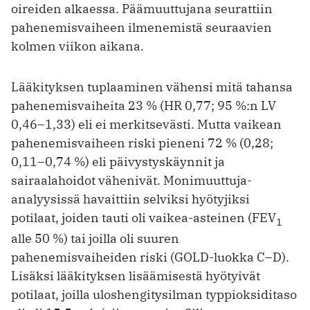
oireiden alkaessa. Päämuuttujana seurattiin
pahenemisvaiheen ilmenemistä seuraavien
kolmen viikon aikana.
Lääkityksen tuplaaminen vähensi mitä tahansa
pahenemisvaiheita 23 % (HR 0,77; 95 %:n LV
0,46–1,33) eli ei merkitsevästi. Mutta vaikean
pahenemisvaiheen riski pieneni 72 % (0,28;
0,11–0,74 %) eli päivystyskäynnit ja
sairaalahoidot vähenivät. Monimuuttuja-
analyysissä havaittiin selviksi hyötyjiksi
potilaat, joiden tauti oli vaikea-asteinen (FEV
1
alle 50 %) tai joilla oli suuren
pahenemisvaiheiden riski (GOLD-luokka C–D).
Lisäksi lääkityksen lisäämisestä hyötyivät
potilaat, joilla uloshengitysilman typpi­oksiditaso