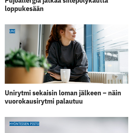
Pujoallergia jatkaa siitepölykautta
loppukesään
UNI
Unirytmi sekaisin loman jälkeen – näin
vuorokausirytmi palautuu
HYÖNTEISEN PISTO