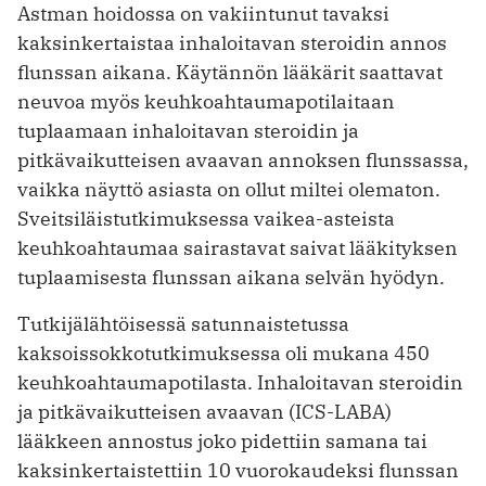
Astman hoidossa on vakiintunut tavaksi
kaksinkertaistaa inhaloitavan steroidin annos
flunssan aikana. Käytännön lääkärit saattavat
neuvoa myös keuhkoahtaumapotilaitaan
tuplaamaan inhaloitavan steroidin ja
pitkävaikutteisen avaavan annoksen flunssassa,
vaikka näyttö asiasta on ollut miltei olematon.
Sveitsiläistutkimuksessa vaikea-asteista
keuhkoahtaumaa sairastavat saivat lääkityksen
tuplaamisesta flunssan aikana selvän hyödyn.
Tutkijälähtöisessä satunnaistetussa
kaksoissokkotutkimuksessa oli mukana 450
keuhkoahtaumapotilasta. Inhaloitavan steroidin
ja pitkävaikutteisen avaavan (­ICS-LABA)
lääkkeen annostus joko pidettiin samana tai
kaksinkertaistettiin 10 vuorokaudeksi flunssan