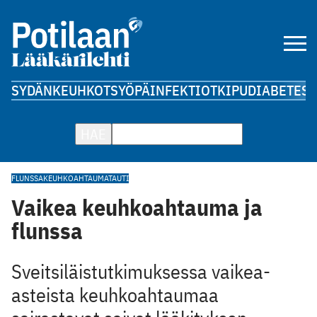
SYDÄN
KEUHKOT
SYÖPÄ
INFEKTIOT
KIPU
DIABETES
A
HAE
FLUNSSA
KEUHKOAHTAUMATAUTI
Vaikea keuhkoahtauma ja
flunssa
Sveitsiläistutkimuksessa vaikea-
asteista keuhkoahtaumaa