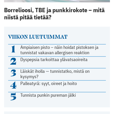
Borrelioosi, TBE ja punkkirokote – mitä
niistä pitää tietää?
VIIKON LUETUIMMAT
1
Ampiaisen pisto – näin hoidat pistoksen ja
tunnistat vakavan allergisen reaktion
2
Dyspepsia tarkoittaa ylävatsaoireita
3
Läiskät iholla — tunnistatko, mistä on
kysymys?
4
Palleatyrä: syyt, oireet ja hoito
5
Tunnista punkin pureman jälki