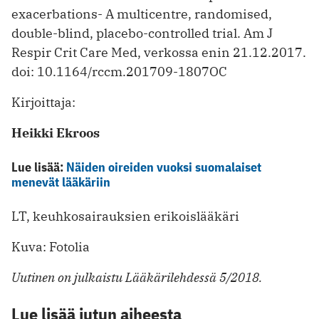
exacerbations- A multicentre, randomised,
double-blind, placebo-controlled trial. Am J
Respir Crit Care Med, verkossa enin 21.12.2017.
doi: 10.1164/rccm.201709-1807OC
Kirjoittaja:
Heikki Ekroos
Lue lisää:
Näiden oireiden vuoksi suomalaiset
menevät lääkäriin
LT, keuhkosairauksien erikoislääkäri
Kuva: Fotolia
Uutinen on julkaistu Lääkärilehdessä 5/2018.
Lue lisää jutun aiheesta