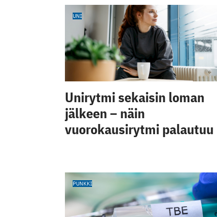
UNI
Unirytmi sekaisin loman
jälkeen – näin
vuorokausirytmi palautuu
PUNKKI