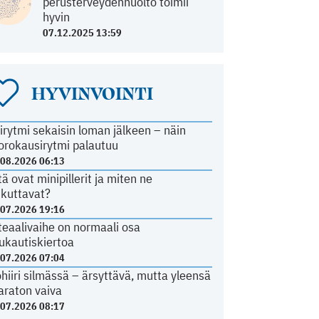
perusterveydenhuolto toimii
hyvin
07.12.2025 13:59
HYVINVOINTI
irytmi sekaisin loman jälkeen – näin
orokausirytmi palautuu
.08.2026 06:13
tä ovat minipillerit ja miten ne
ikuttavat?
.07.2026 19:16
teaalivaihe on normaali osa
ukautiskiertoa
.07.2026 07:04
ohiiri silmässä – ärsyttävä, mutta yleensä
araton vaiva
.07.2026 08:17