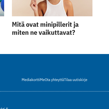
Mitä ovat minipillerit ja
miten ne vaikuttavat?
Mediakortti
Me
Ota yhteyttä
Tilaa uutiskirje
hti.fi