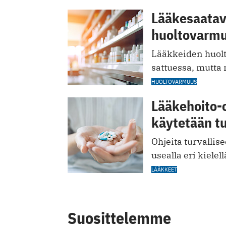
Lääkesaata
huoltovarmu
Lääkkeiden huolt
sattuessa, mutta 
HUOLTOVARMUUS
Lääkehoito-o
käytetään tu
Ohjeita turvallis
usealla eri kielell
LÄÄKKEET
Suosittelemme