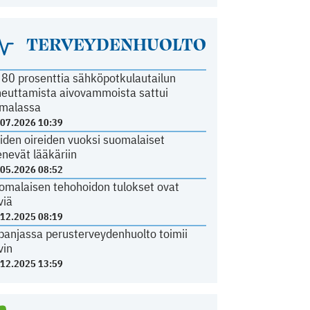
TERVEYDENHUOLTO
i 80 prosenttia sähköpotkulautailun
heuttamista aivovammoista sattui
malassa
.07.2026 10:39
iden oireiden vuoksi suomalaiset
nevät lääkäriin
.05.2026 08:52
omalaisen tehohoidon tulokset ovat
viä
.12.2025 08:19
panjassa perusterveydenhuolto toimii
vin
.12.2025 13:59