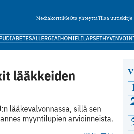
Mediakortti
Me
Ota yhteyttä
Tilaa uutiskirje
PU
DIABETES
ALLERGIA
IHO
MIELI
LAPSET
HYVINVOIN
V
it lääkkeiden
EU:n lääkevalvonnassa, sillä sen
annes myyntilupien arvioinneista.