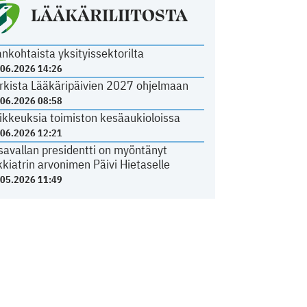
LÄÄKÄRILIITOSTA
ankohtaista yksityissektorilta
.06.2026 14:26
rkista Lääkäripäivien 2027 ohjelmaan
.06.2026 08:58
ikkeuksia toimiston kesäaukioloissa
.06.2026 12:21
savallan presidentti on myöntänyt
kkiatrin arvonimen Päivi Hietaselle
.05.2026 11:49