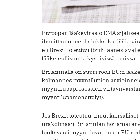
Euroopan lääkevirasto EMA sijaitsee 
ilmoittautuneet halukkaiksi lääkevir
eli Brexit toteutuu (britit äänestävä
lääketeollisuutta kyseisissä maissa.
Britannialla on suuri rooli EU:n lääk
kolmannes myyntilupien arvioinneist
myyntilupaprosessien virtaviivaist
myyntilupamenettelyt).
Jos Brexit toteutuu, muut kansalliset
urakoimaan Britannian hoitamat arvi
luultavasti myyntiluvat ensin EU:n alu