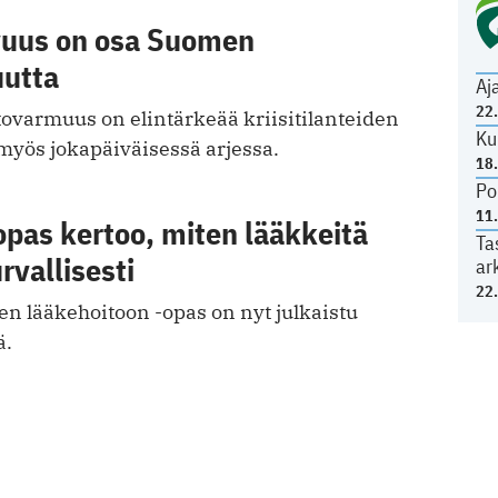
vuus on osa Suomen
utta
Aj
22
ovarmuus on elintärkeää kriisitilanteiden
Ku
myös jokapäiväisessä arjessa.
18
Po
11
pas kertoo, miten lääkkeitä
Ta
rvallisesti
ar
22
een lääkehoitoon -opas on nyt julkaistu
ä.