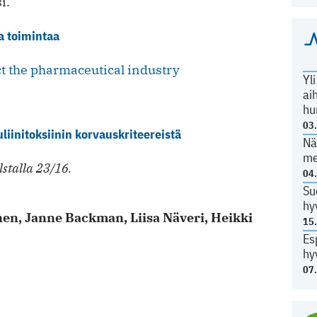
i.
a toimintaa
ct the pharmaceutical industry
Yl
ai
hu
03
liinitoksiinin korvauskriteereistä
Nä
me
stalla 23/16.
04
Su
hy
nen, Jan­ne Back­man, Lii­sa Nä­veri, Heik­ki
15
Es
hy
07