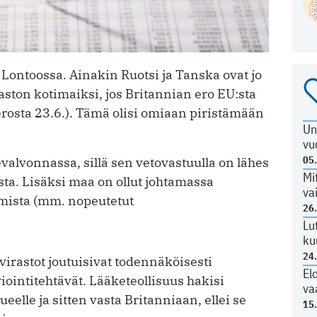
Lontoossa. Ainakin Ruotsi ja Tanska ovat jo
aston kotimaiksi, jos Britannian ero EU:sta
t erosta 23.6.). Tämä olisi omiaan piristämään
Un
vu
05
evalvonnassa, sillä sen vetovastuulla on lähes
Mi
a. Lisäksi maa on ollut johtamassa
va
amista (mm. nopeutetut
26
Lu
ku
24
 virastot joutuisivat todennäköisesti
El
ointitehtävät. Lääketeollisuus hakisi
va
eelle ja sitten vasta Britanniaan, ellei se
15