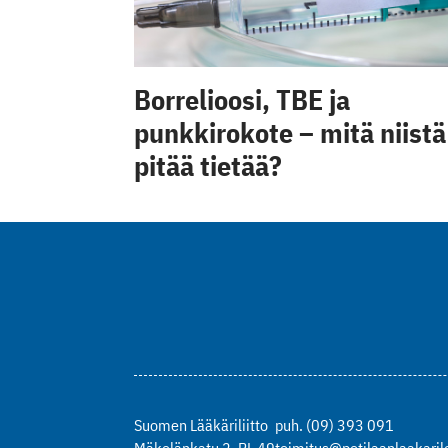
Borrelioosi, TBE ja
punkkirokote – mitä niistä
pitää tietää?
Suomen Lääkäriliitto
puh. (09) 393 091
Mäkelänkatu 2, PL 49
toimitus@potilaanlaakarile