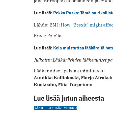
jäisi Euroopan talousalueen jäseneks
Lue lisää:
Pekka Puska: Tämä on rikollist
Lähde: BMJ:
How “Brexit” might affe
Kuva: Fotolia
Lue lisää:
Kela muistuttaa lääkäreitä botu
Julkaistu Lääkärilehden lääkeuutiset-pal
Lääkeuu­ti­set-palstaa toimit­tavat:
An­nikka Kallio­koski, Mar­ja Airak­si
Rus­koaho, Miia Tur­peinen
Lue lisää jutun aiheesta
LÄÄKKEET
BREXIT
LÄÄKEVALVONTA