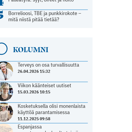
4
5
Borrelioosi, TBE ja punkkirokote –
mitä niistä pitää tietää?
KOLUMNI
Terveys on osa turvallisuutta
26.04.2026 15:32
Viikon käänteiset uutiset
15.03.2026 10:15
Kosketuksella olisi monenlaista
käyttöä parantamisessa
11.12.2025 09:58
Espanjassa