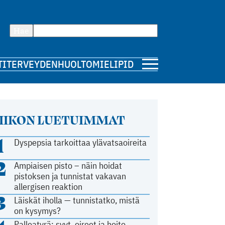
Hae
TI
TERVEYDENHUOLTO
MIELIPIDE
IIKON LUETUIMMAT
1
Dyspepsia tarkoittaa ylävatsaoireita
2
Ampiaisen pisto – näin hoidat
pistoksen ja tunnistat vakavan
allergisen reaktion
3
Läiskät iholla — tunnistatko, mistä
on kysymys?
Palleatyrä: syyt, oireet ja hoito