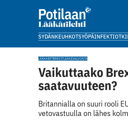
SYDÄN
KEUHKOT
SYÖPÄ
INFEKTIOT
KI
LÄÄKKEET
BREXIT
LÄÄKEVALVONTA
Vaikuttaako Brex
saatavuuteen?
Britannialla on suuri rooli 
vetovastuulla on lähes kolm