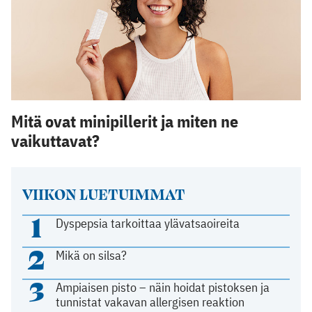
Mitä ovat minipillerit ja miten ne
vaikuttavat?
VIIKON LUETUIMMAT
1
Dyspepsia tarkoittaa ylävatsaoireita
2
Mikä on silsa?
3
Ampiaisen pisto – näin hoidat pistoksen ja
tunnistat vakavan allergisen reaktion