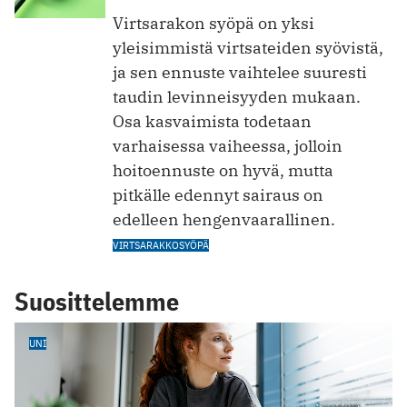
Virtsarakon syöpä on yksi
yleisimmistä virtsateiden syövistä,
ja sen ennuste vaihtelee suuresti
taudin levinneisyyden mukaan.
Osa kasvaimista todetaan
varhaisessa vaiheessa, jolloin
hoitoennuste on hyvä, mutta
pitkälle edennyt sairaus on
edelleen hengenvaarallinen.
VIRTSARAKKOSYÖPÄ
Suosittelemme
UNI