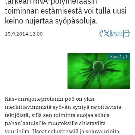
tärkeän RNA-polymeraasin
toiminnan estämisestä voi tulla uusi
keino nujertaa syöpäsoluja.
15.9.2014 12.00
Kuva 1 / 1
Kasvunrajoiteproteiini p53 on yksi
merkittävimmistä syövän syntyä rajoittavista
tekijöistä, sillä sen toiminta suojaa soluja
pahanlaatuisille muutoksille altistavilta
vaurioilta. Useat solustressiä ja soluvaurioita