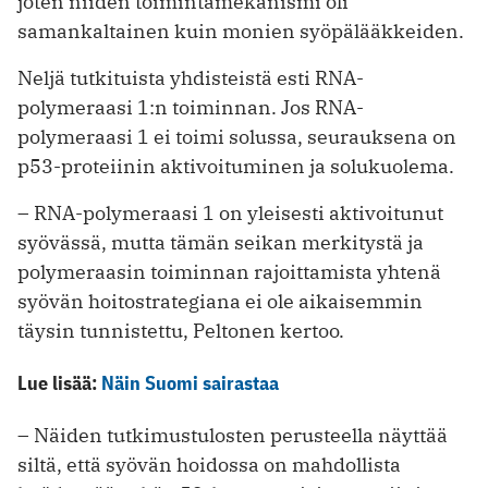
joten niiden toimintamekanismi oli
samankaltainen kuin monien syöpälääkkeiden.
Neljä tutkituista yhdisteistä esti RNA-
polymeraasi 1:n toiminnan. Jos RNA-
polymeraasi 1 ei toimi solussa, seurauksena on
p53-proteiinin aktivoituminen ja solukuolema.
– RNA-polymeraasi 1 on yleisesti aktivoitunut
syövässä, mutta tämän seikan merkitystä ja
polymeraasin toiminnan rajoittamista yhtenä
syövän hoitostrategiana ei ole aikaisemmin
täysin tunnistettu, Peltonen kertoo.
Lue lisää:
Näin Suomi sairastaa
– Näiden tutkimustulosten perusteella näyttää
siltä, että syövän hoidossa on mahdollista