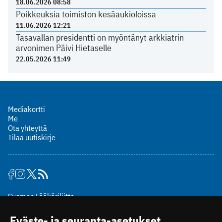
18.06.2026 08:58
Poikkeuksia toimiston kesäaukioloissa
11.06.2026 12:21
Tasavallan presidentti on myöntänyt arkkiatrin
arvonimen Päivi Hietaselle
22.05.2026 11:49
Mediakortti
Me
Ota yhteyttä
Tilaa uutiskirje
Suomen Lääkäriliitto
Mäkelänkatu 2, PL 49
Eväste- ja seuranta-asetukset
00510 Helsinki