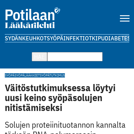
SYDÄN
KEUHKOT
SYÖPÄ
INFEKTIOT
KIPU
DIABETES
A
HAE
SYÖPÄ
SYÖPÄLÄÄKKEET
SYÖPÄTUTKIMUS
Väitöstutkimuksessa löytyi
uusi keino syöpäsolujen
nitistämiseksi
Solujen proteiinituotannon kannalta