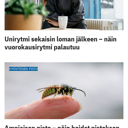
Unirytmi sekaisin loman jälkeen – näin
vuorokausirytmi palautuu
HYÖNTEISEN PISTO
Ampiaisen pisto – näin hoidat pistoksen