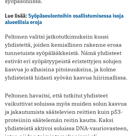
syöpäsoluissa.
Lue lisää:
Syöpäseulontoihin osallistumisessa isoja
alueellisia eroja
Peltonen valitsi jatkotutkimuksiin kuusi
yhdistettä, joiden kemiallinen rakenne eroaa
tunnetuista syöpälääkkeistä. Nämä yhdisteet
estivät eri syöpätyypeistä eristettyjen solujen
kasvua jo alhaisina pitoisuuksina, ja kolme
yhdisteistä hidasti syövän kasvua hiirimallissa.
Peltonen havaitsi, että tutkitut yhdisteet
vaikuttivat soluissa myös muiden solun kasvua
ja jakautumista säätelevien reittien kuin p53-
proteiinin säätelemän reitin kautta. Kaksi
yhdisteistä aktivoi soluissa DNA-vauriovasteen,