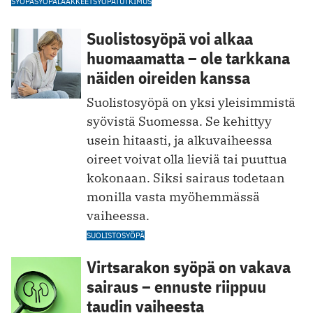
SYÖPÄ
SYÖPÄLÄÄKKEET
SYÖPÄTUTKIMUS
Suolistosyöpä voi alkaa
huomaamatta – ole tarkkana
näiden oireiden kanssa
Suolistosyöpä on yksi yleisimmistä
syövistä Suomessa. Se kehittyy
usein hitaasti, ja alkuvaiheessa
oireet voivat olla lieviä tai puuttua
kokonaan. Siksi sairaus todetaan
monilla vasta myöhemmässä
vaiheessa.
SUOLISTOSYÖPÄ
Virtsarakon syöpä on vakava
sairaus – ennuste riippuu
taudin vaiheesta