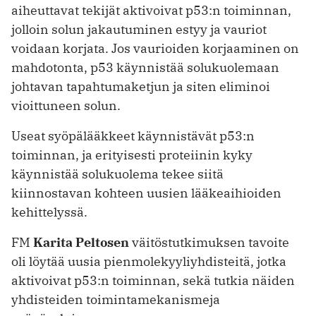
aiheuttavat tekijät aktivoivat p53:n toiminnan,
jolloin solun jakautuminen estyy ja vauriot
voidaan korjata. Jos vaurioiden korjaaminen on
mahdotonta, p53 käynnistää solukuolemaan
johtavan tapahtumaketjun ja siten eliminoi
vioittuneen solun.
Useat syöpälääkkeet käynnistävät p53:n
toiminnan, ja erityisesti proteiinin kyky
käynnistää solukuolema tekee siitä
kiinnostavan kohteen uusien lääkeaihioiden
kehittelyssä.
FM
Karita Peltosen
väitöstutkimuksen tavoite
oli löytää uusia pienmolekyyliyhdisteitä, jotka
aktivoivat p53:n toiminnan, sekä tutkia näiden
yhdisteiden toimintamekanismeja