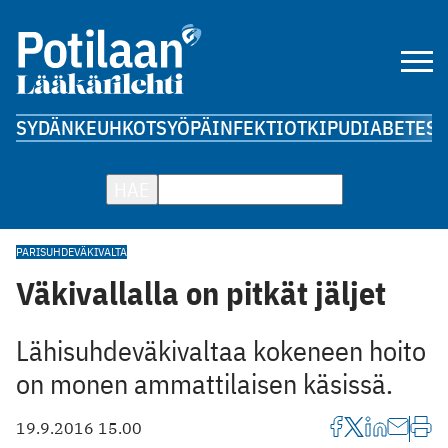
SYDÄN
KEUHKOT
SYÖPÄ
INFEKTIOT
KIPU
DIABETES
A
HAE
PARISUHDEVÄKIVALTA
Väkivallalla on pitkät jäljet
Lähisuhdeväkivaltaa kokeneen hoito
on monen ammattilaisen käsissä.
19.9.2016 15.00