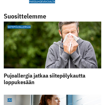
PARISUHDEVÄKIVALTA
Suosittelemme
SIITEPÖLYALLERGIA
Pujoallergia jatkaa siitepölykautta
loppukesään
UNI