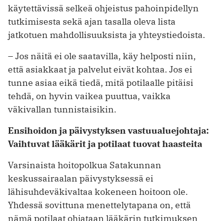
käytettävissä selkeä ohjeistus pahoinpidellyn
tutkimisesta sekä ajan tasalla oleva lista
jatkotuen mahdollisuuksista ja yhteystiedoista.
– Jos näitä ei ole saatavilla, käy helposti niin,
että asiakkaat ja palvelut eivät kohtaa. Jos ei
tunne asiaa eikä tiedä, mitä potilaalle pitäisi
tehdä, on hyvin vaikea puuttua, vaikka
väkivallan tunnistaisikin.
Ensihoidon ja päivystyksen vastuualuejohtaja:
Vaihtuvat lääkärit ja potilaat tuovat haasteita
Varsinaista hoitopolkua Satakunnan
keskussairaalan päivystyksessä ei
lähisuhdeväkivaltaa kokeneen hoitoon ole.
Yhdessä sovittuna menettelytapana on, että
nämä potilaat ohjataan lääkärin tutkimuksen