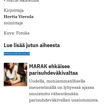
• Maria-Akatemia
Kirjoittaja
Hertta Vierula
toimittaja
Kuva: Fotolia
Lue lisää jutun aiheesta
PARISUHDEVÄKIVALTA
MARAK ehkäisee
parisuhdeväkivaltaa
Uudella, moniammatillisella
menetelmällä on lyhyessä ajassa
onnistuttu vähentämään
parisuhdeväkivallan uusiutumista.