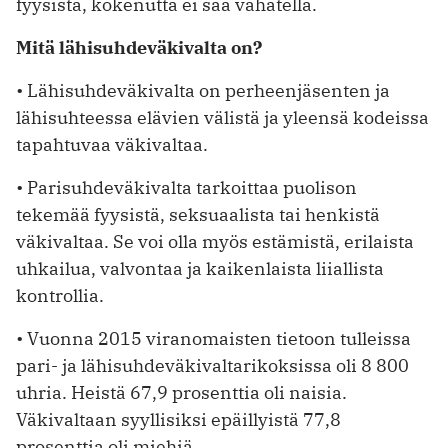
fyysistä, kokenutta ei saa vähätellä.
Mitä lähisuhdeväkivalta on?
• Lähisuhdeväkivalta on perheenjäsenten ja
lähisuhteessa elävien välistä ja yleensä kodeissa
tapahtuvaa väkivaltaa.
• Parisuhdeväkivalta tarkoittaa puolison
tekemää fyysistä, seksuaalista tai henkistä
väkivaltaa. Se voi olla myös estämistä, erilaista
uhkailua, valvontaa ja kaikenlaista liiallista
kontrollia.
• Vuonna 2015 viranomaisten tietoon tulleissa
pari- ja lähisuhdeväki­valtarikoksissa oli 8 800
uhria. Heistä 67,9 prosenttia oli naisia.
Väkivaltaan syyllisiksi epäillyistä 77,8
prosenttia oli miehiä.