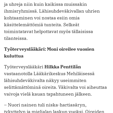
ja uhreja niin kuin kaikissa muissakin
ihmisryhmissä. Lähisuhdeväkivallan uhrien
kohtaaminen voi nostaa esiin omia
käsittelemättömiä tunteita. Selkeät
toimintatavat helpottavat myös tällaisissa
tilanteissa.
Työterveyslääkäri: Moni oireilee vuosien
kuluttua
Työterveyslääkäri
Hilkka Penttilän
vastaanotolla Lääkärikeskus Mehiläisessä
lähisuhdeväkivalta näkyy useimmiten
selittämättöminä oireita. Väkivalta voi aiheuttaa
vaivoja vielä kauan tapahtuneen jälkeen.
– Nuori nainen tuli niska-hartiasäryn,
tykyttelyn ja mielialan laskun vuoksi. Oireiden