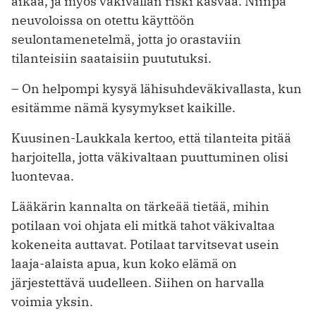
aikaa, ja myös väkivallan riski kasvaa. Niinpä
neuvoloissa on otettu käyttöön
seulontamenetelmä, jotta jo orastaviin
tilanteisiin saataisiin puututuksi.
– On helpompi kysyä lähisuhdeväkivallasta, kun
esitämme nämä kysymykset kaikille.
Kuusinen-Laukkala kertoo, että tilanteita pitää
harjoitella, jotta väkivaltaan puuttuminen olisi
luontevaa.
Lääkärin kannalta on tärkeää tietää, mihin
potilaan voi ohjata eli mitkä tahot väkivaltaa
kokeneita auttavat. Potilaat tarvitsevat usein
laaja-alaista apua, kun koko elämä on
järjestettävä uudelleen. Siihen on harvalla
voimia yksin.