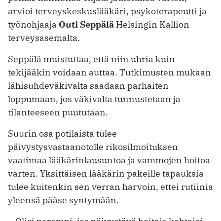
arvioi terveyskeskuslääkäri, psykoterapeutti ja
työnohjaaja
Outi Seppälä
Helsingin Kallion
terveysasemalta.
Seppälä muistuttaa, että niin uhria kuin
tekijääkin voidaan auttaa. Tutkimusten mukaan
lähisuhdeväkivalta saadaan parhaiten
loppumaan, jos väkivalta tunnustetaan ja
tilanteeseen puututaan.
Suurin osa potilaista tulee
päivystysvastaanotolle rikosilmoituksen
vaatimaa lääkärinlausuntoa ja vammojen hoitoa
varten. Yksittäisen lääkärin pakeille tapauksia
tulee kuitenkin sen verran harvoin, ettei rutiinia
yleensä pääse syntymään.