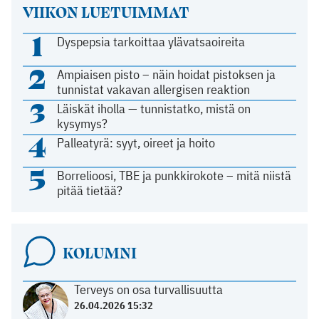
VIIKON LUETUIMMAT
1
Dyspepsia tarkoittaa ylävatsaoireita
2
Ampiaisen pisto – näin hoidat pistoksen ja
tunnistat vakavan allergisen reaktion
3
Läiskät iholla — tunnistatko, mistä on
kysymys?
4
Palleatyrä: syyt, oireet ja hoito
5
Borrelioosi, TBE ja punkkirokote – mitä niistä
pitää tietää?
KOLUMNI
Terveys on osa turvallisuutta
26.04.2026 15:32