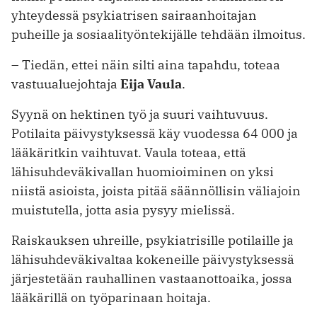
yhteydessä psykiatrisen sairaanhoitajan
puheille ja sosiaalityöntekijälle tehdään ilmoitus.
– Tiedän, ettei näin silti aina tapahdu, toteaa
vastuualuejohtaja
Eija Vaula
.
Syynä on hektinen työ ja suuri vaihtuvuus.
Potilaita päivystyksessä käy vuodessa 64 000 ja
lääkäritkin vaihtuvat. Vaula toteaa, että
lähisuhdeväkivallan huomioiminen on yksi
niistä asioista, joista pitää säännöllisin väliajoin
muistutella, jotta asia pysyy mielissä.
Raiskauksen uhreille, psykiatrisille potilaille ja
lähisuhdeväkivaltaa kokeneille päivystyksessä
järjestetään rauhallinen vastaanottoaika, jossa
lääkärillä on työparinaan hoitaja.