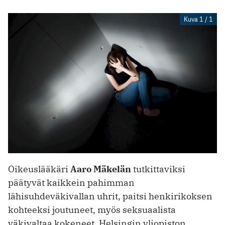
Kuva 1 / 1
Oikeuslääkäri
Aaro Mäkelän
tutkittaviksi
päätyvät kaikkein pahimman
lähisuhdeväkivallan uhrit, paitsi henkirikoksen
kohteeksi joutuneet, myös seksuaalista
väkivaltaa kokeneet. Helsingin yliopiston