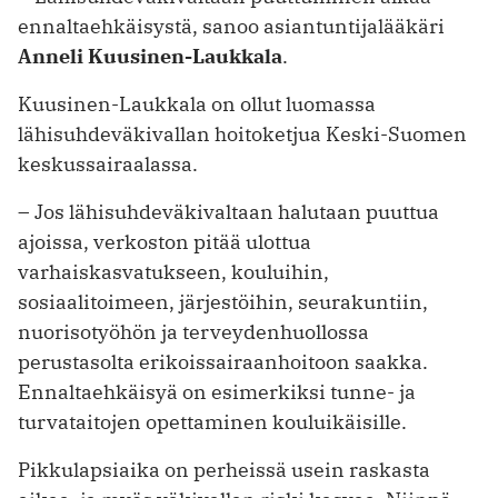
ennaltaehkäisystä, sanoo asiantuntijalääkäri
Anneli Kuusinen-Laukkala
.
Kuusinen-Laukkala on ollut luomassa
lähisuhdeväkivallan hoitoketjua Keski-Suomen
keskussairaalassa.
– Jos lähisuhdeväkivaltaan halutaan puuttua
ajoissa, verkoston pitää ulottua
varhaiskasvatukseen, kouluihin,
sosiaalitoimeen, järjestöihin, seurakuntiin,
nuorisotyöhön ja terveydenhuollossa
perustasolta erikoissairaanhoitoon saakka.
Ennaltaehkäisyä on esimerkiksi tunne- ja
turvataitojen opettaminen kouluikäisille.
Pikkulapsiaika on perheissä usein raskasta