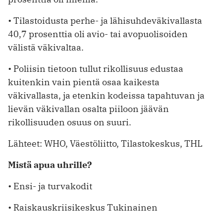
• Tilastoidusta perhe- ja lähisuhde­väkivallasta
40,7 prosenttia oli avio- tai avopuolisoiden
välistä väkivaltaa.
• Poliisin tietoon tullut rikollisuus edustaa
kuitenkin vain pientä osaa kaikesta
väkivallasta, ja etenkin kodeissa tapahtuvan ja
lievän väkivallan osalta piiloon jäävän
rikollisuuden osuus on suuri.
Lähteet: WHO, Väestöliitto, Tilastokeskus, THL
Mistä apua uhrille?
• Ensi- ja turvakodit
• Raiskauskriisikeskus Tukinainen