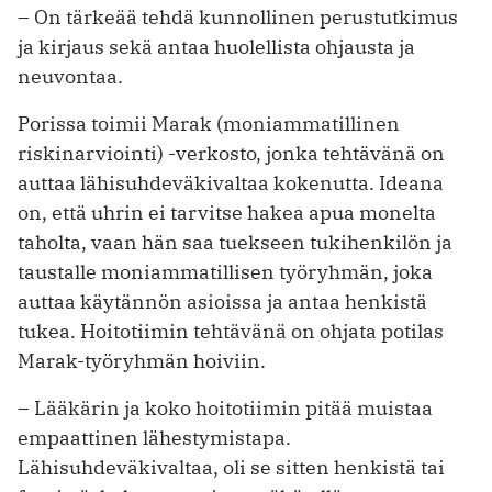
– On tärkeää tehdä kunnollinen perustutkimus
ja kirjaus sekä antaa huolellista ohjausta ja
neuvontaa.
Porissa toimii Marak (moniammatillinen
riskinarviointi) -verkosto, jonka tehtävänä on
auttaa lähisuhdeväkivaltaa kokenutta. Ideana
on, että uhrin ei tarvitse hakea apua monelta
taholta, vaan hän saa tuekseen tukihenkilön ja
taustalle moniammatillisen työryhmän, joka
auttaa käytännön asioissa ja antaa henkistä
tukea. Hoitotiimin tehtävänä on ohjata potilas
Marak-työryhmän hoiviin.
– Lääkärin ja koko hoitotiimin pitää muistaa
empaattinen lähestymistapa.
Lähisuhdeväkivaltaa, oli se sitten henkistä tai