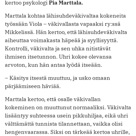
kertoo psykologi
Pia Marttala.
Marttala kohtaa lähisuhdeväkivaltaa kokeneita
työssään Viola – väkivallasta vapaaksi ry:ssä
Mikkelissä. Hän kertoo, että lähisuhdeväkivalta
aiheuttaa voimakasta häpeää ja syyllisyyttä.
Kontrolli, väkivalta ja sen uhka nitistävät
ihmisen itsetunnon. Uhri kokee olevansa
arvoton, kun hän antaa lyödä itseään.
– Käsitys itsestä muuttuu, ja usko omaan
pärjäämiseen häviää.
Marttala kertoo, että osalle väkivallan
kokeminen on muuttunut normaaliksi. Väkivalta
lisääntyy suhteessa usein pikkuhiljaa, eikä uhri
välttämättä tunnista tilannettaan, vaikka olisi
hengenvaarassa. Siksi on tärkeää kertoa uhrille,