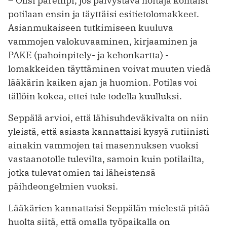
– Olisi parempi, jos päivystävä hoitaja kohtaisi
potilaan ensin ja täyttäisi esitietolomakkeet.
Asianmukaiseen tutkimiseen kuuluva
vammojen valokuvaaminen, kirjaaminen ja
PAKE (pahoinpitely- ja kehonkartta) -
lomakkeiden täyttäminen voivat muuten viedä
lääkärin kaiken ajan ja huomion. Potilas voi
tällöin kokea, ettei tule todella kuulluksi.
Seppälä arvioi, että lähisuhdeväkivalta on niin
yleistä, että asiasta kannattaisi kysyä rutiinisti
ainakin vammojen tai masennuksen vuoksi
vastaanotolle tulevilta, samoin kuin potilailta,
jotka tulevat omien tai läheistensä
päihdeongelmien vuoksi.
Lääkärien kannattaisi Seppälän mielestä pitää
huolta siitä, että omalla työpaikalla on