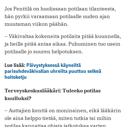
Jos Penttilä on huolissaan potilaan tilanteesta,
hän pyrkii varaamaan potilaalle uuden ajan
muutaman viikon päähän.
– Väkivaltaa kokeneita potilaita pitää kuunnella,
ja heille pitää antaa aikaa. Puhuminen tuo usein
potilaalle jo suuren helpotuksen.
Lue lisää:
Päivystyksessä käyneiltä
parisuhdeväkivallan uhreilta puuttuu selkeä
hoitoketju
Terveyskeskuslääkäri: Tuleeko potilas
kuulluksi?
– Auttajien kenttä on moninainen, eikä lääkärin
ole aina helppo tietää, miten tutkia tai mihin
potilas kannattaa ohjata jatkotukea varten,