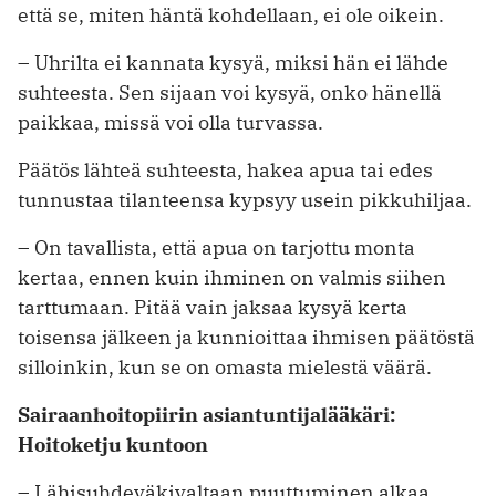
että se, miten häntä kohdellaan, ei ole oikein.
– Uhrilta ei kannata kysyä, miksi hän ei lähde
suhteesta. Sen sijaan voi kysyä, onko hänellä
paikkaa, missä voi olla turvassa.
Päätös lähteä suhteesta, hakea apua tai edes
tunnustaa tilanteensa kypsyy usein pikkuhiljaa.
– On tavallista, että apua on tarjottu monta
kertaa, ennen kuin ihminen on valmis siihen
tarttumaan. Pitää vain jaksaa kysyä kerta
toisensa jälkeen ja kunnioittaa ihmisen päätöstä
silloinkin, kun se on omasta mielestä väärä.
Sairaanhoitopiirin asiantuntijalääkäri:
Hoitoketju kuntoon
– Lähisuhdeväkivaltaan puuttuminen alkaa