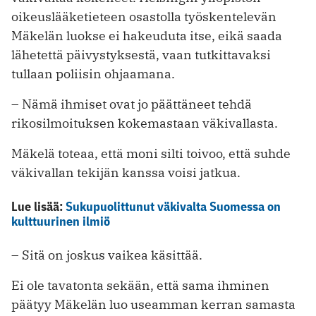
oikeuslääketieteen osastolla työskentelevän
Mäkelän luokse ei hakeuduta itse, eikä saada
lähetettä päivystyksestä, vaan tutkittavaksi
tullaan poliisin ohjaamana.
– Nämä ihmiset ovat jo päättäneet tehdä
rikosilmoituksen kokemastaan väkivallasta.
Mäkelä toteaa, että moni silti toivoo, että suhde
väkivallan tekijän kanssa voisi jatkua.
Lue lisää:
Sukupuolittunut väkivalta Suomessa on
kulttuurinen ilmiö
– Sitä on joskus vaikea käsittää.
Ei ole tavatonta sekään, että sama ihminen
päätyy Mäkelän luo useamman kerran samasta